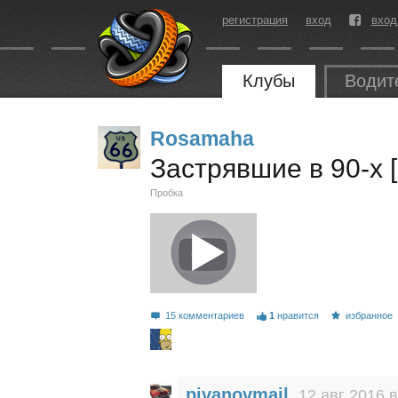
регистрация
вход
вход
Клубы
Водит
Rosamaha
Застрявшие в 90-х 
Пробка
15 комментариев
1
нравится
избранное
pivanovmail
12 авг 2016 в