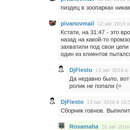
пиздец в зоопарках ника
pivanovmail
12 авг 2016 в
Кстати, на 31:47 - это в
назад на какой-то промз
захватили под свои цели 
один из клиентов пыталс
DjFiesto
13 авг 2016 в
Да недавно было, вот
ролик не попали (=
DjFiesto
13 авг 2016 в 18:
Сборник говнов. Выпилит
Rosamaha
20 авг 2016