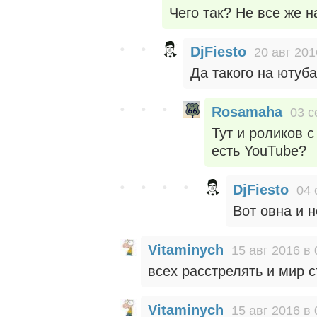
Чего так? Не все же н
DjFiesto
20 авг 201
Да такого на ютуб
Rosamaha
03 с
Тут и роликов с
есть YouTube?
DjFiesto
04 
Вот овна и н
Vitaminych
15 авг 2016 в 
всех расстрелять и мир 
Vitaminych
15 авг 2016 в 