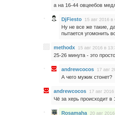
а на 16-44 овцеебов мед
DjFiesto
15 авг 2016 в
Ну не все же такие, д
пытается угомонить во
methodx
15 авг 2016 в 13:
25-26 минута - это прост
andrewcocos
17 авг 2
А чего мужик стонет?
andrewcocos
17 авг 2016
Чё за херь происходит в 
Rosamaha
20 авг 2016