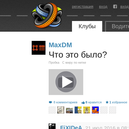
регистрация
вход
вход
Клубы
Водит
MaxDM
Что это было?
Пробка
С миру по нитке
8 комментариев
8
нравится
1
избранное
FiXIDeA
21 июл 2016 в 08