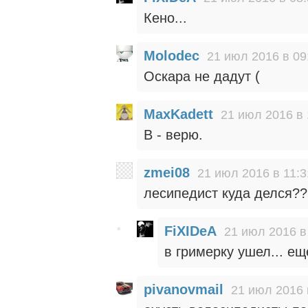
Кено...
Molodec
21 июл 2016 в 09
Оскара не дадут (
MaxKadett
21 июл 2016 в 
В - верю.
zmei08
21 июл 2016 в 11:3
лесипедист куда делся??
FiXIDeA
21 июл 2016 в
в гримерку ушел... ещ
pivanovmail
21 июл 2016 