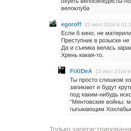
охуеть велосипедисты-по
велоклуба
egoroff
22 июл 2016 в 01:
Если б кино, не материл
Преступник в розыске не
Да и съемка велась зара
Хрень какая-то.
FiXIDeA
22 июл 2016 в
Ты просто слишком хо
запикают и будут кру
под каким-нибудь иск
"Ментовские войны: м
гыгыкающим Хохлабыс
Только зарегистрированн