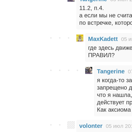
11.2, п.4.
а если мы не счит
по встречке, кото
MaxKadett
05 и
где здесь дви
ПРАВИЛ?
Tangerine
0
я когда-то 
запрещено д
что я нашла,
действует п
Как аксиома 
volonter
05 июл 20