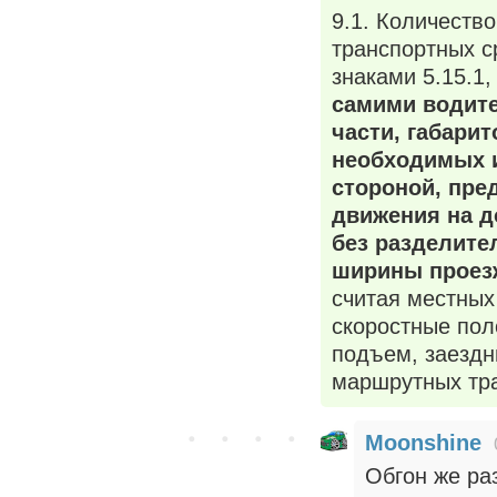
9.1. Количеств
транспортных с
знаками 5.15.1, 
самими водит
части, габари
необходимых и
стороной, пре
движения на д
без разделите
ширины проезж
считая местных
скоростные пол
подъем, заездн
маршрутных тра
Moonshine
Обгон же ра