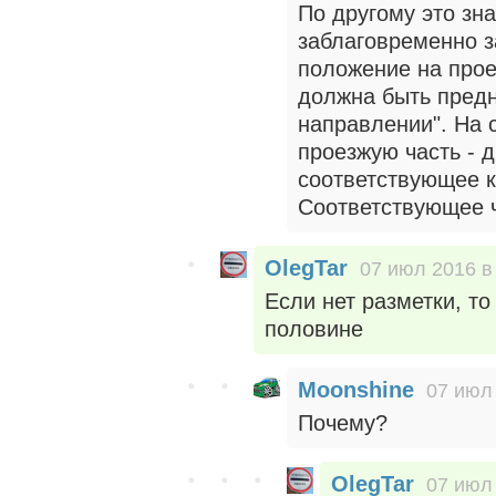
По другому это зна
заблаговременно з
положение на прое
должна быть пред
направлении". На 
проезжую часть - д
соответствующее к
Соответствующее 
OlegTar
07 июл 2016 в
Если нет разметки, то
половине
Moonshine
07 июл 
Почему?
OlegTar
07 июл 