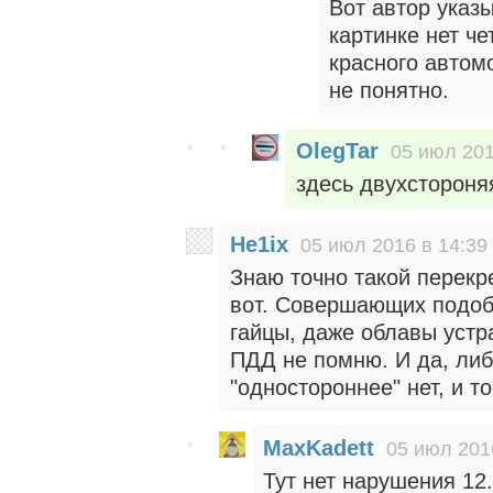
Вот автор указы
картинке нет ч
красного автомо
не понятно.
OlegTar
05 июл 201
здесь двухстороня
He1ix
05 июл 2016 в 14:39
Знаю точно такой перекре
вот. Совершающих подоб
гайцы, даже облавы устра
ПДД не помню. И да, либ
"одностороннее" нет, и т
MaxKadett
05 июл 201
Тут нет нарушения 12.1