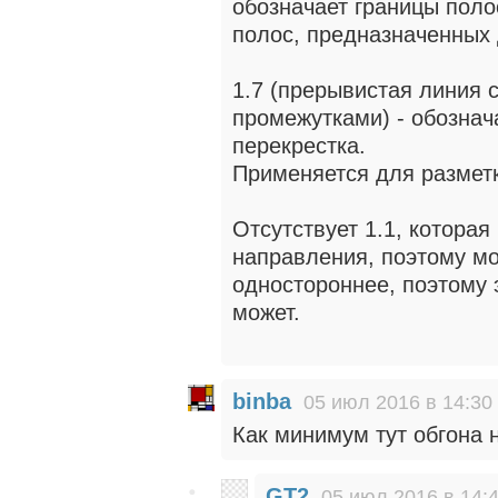
обозначает границы поло
полос, предназначенных
1.7 (прерывистая линия 
промежутками) - обознач
перекрестка.
Применяется для разметк
Отсутствует 1.1, котора
направления, поэтому мо
одностороннее, поэтому 
может.
binba
05 июл 2016 в 14:30
Как минимум тут обгона н
GT2
05 июл 2016 в 14: