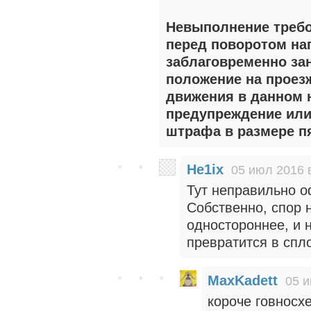
Невыполнение требо
перед поворотом на
заблаговременно за
положение на проез
движения в данном 
предупреждение или
штрафа в размере п
He1ix
05 июл 2016 
Тут неправильно о
Собственно, спор 
одностороннее, и 
превратится в спло
MaxKadett
05 и
короче говносх