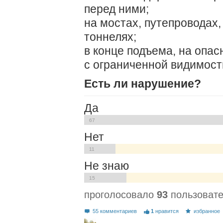
перед ними;
на мостах, путепроводах,
тоннелях;
в конце подъема, на опас
с ограниченной видимост
Есть ли нарушение?
Да
67
Нет
11
Не знаю
15
проголосовало
93
пользоват
55 комментариев
1
нравится
избранное