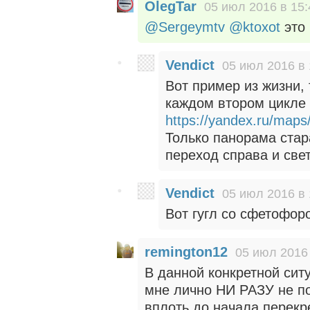
OlegTar
05 июл 2016 в 15:
@Sergeymtv
@ktoxot
это 
Vendict
05 июл 2016 в 
Вот пример из жизни, 
каждом втором цикле
https://yandex.ru/ma
Только панорама стар
переход справа и све
Vendict
05 июл 2016 в 
Вот гугл со сфетофо
remington12
05 июл 2016 
В данной конкретной сит
мне лично НИ РАЗУ не п
вплоть до начала перекре