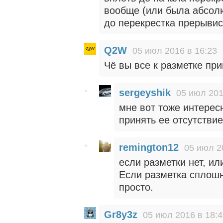
вообще (или была абсолю
до перекрестка прерыви
Q2W
05 июл 2016 в 16:23
Чё вы все к разметке пр
sergeyshik
05 июл 201
мне вот тоже интересн
принять ее отсутствие
remington12
05 июл 2
если разметки нет, и
Если разметка сплошн
просто.
Gr8y3z
05 июл 2016 в 18: