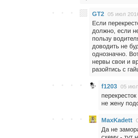
GT2
05 июл 2016
Если перекресто
должно, если не
пользу водител
доводить не буд
однозначно. Во
нервы свои и в
разойтись с гай
f1203
05 июл
перекресток 
не жену под
MaxKadett
Да не замор
схему - тут