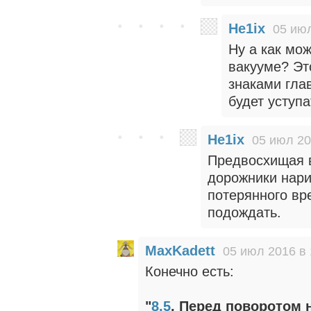
He1ix
05 июл
Ну а как мо
вакууме? Эт
знаками гла
будет уступа
He1ix
05 июл 20
Предвосхищая в
дорожники нарис
потерянного вр
подождать.
MaxKadett
05 июл 2016 в 
Конечно есть:
"
8.5
. Перед поворотом 