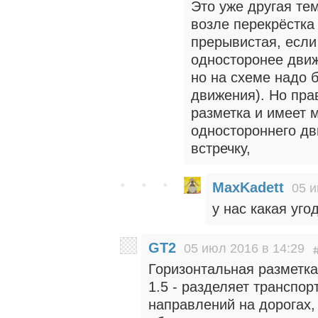
Это уже другая тем
возле перекрёстка
прерывистая, если
односторонее движ
но на схеме надо 
движения). Но пра
разметка и имеет м
одностороннего дв
встречку,
MaxKadett
05 и
у нас какая уго
GT2
05 июл 2016 в 14:29
Горизонтальная разметка
1.5 - разделяет транспо
направлений на дорогах,