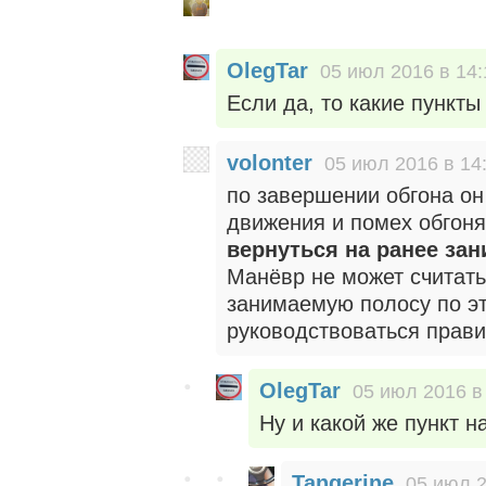
OlegTar
05 июл 2016 в 14:
Если да, то какие пункт
volonter
05 июл 2016 в 14
по завершении обгона он
движения и помех обгоня
вернуться на ранее за
Манёвр не может считать
занимаемую полосу по эт
руководствоваться прави
OlegTar
05 июл 2016 в
Ну и какой же пункт 
Tangerine
05 июл 2