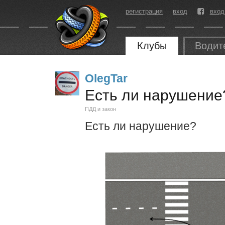
регистрация
вход
вход
Клубы
Водит
OlegTar
Есть ли нарушение
ПДД и закон
Есть ли нарушение?