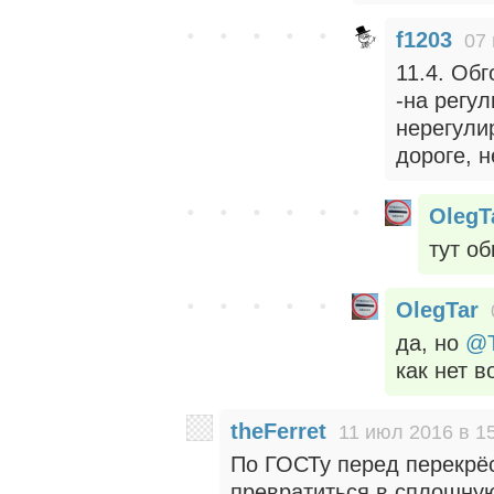
f1203
07 
11.4. Об
-на регу
нерегули
дороге, 
OlegT
тут о
OlegTar
да, но
@T
как нет в
theFerret
11 июл 2016 в 1
По ГОСТу перед перекрё
превратиться в сплошную