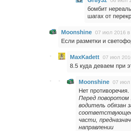
06 июл 
бомбит нереаль
шагах от перек
Moonshine
07 июл 2016 в
Если разметки и светофор
MaxKadett
07 июл 201
8.5 куда деваем при 
Moonshine
07 июл 
Нет противоречия.
Перед поворотом 
водитель обязан 
соответствующее 
части, предназнач
направлении