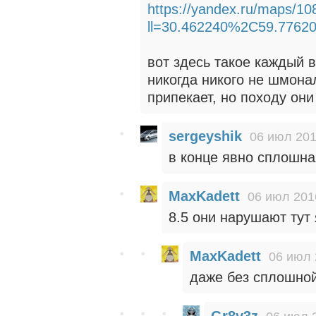
https://yandex.ru/maps/10
ll=30.462240%2C59.776
вот здесь такое каждый в
никогда никого не шмона
припекает, но походу он
sergeyshik
06 июл 201
в конце явно сплошна
MaxKadett
06 июл 201
8.5 они нарушают тут
MaxKadett
06 июл 
даже без сплошной
Gr8y3z