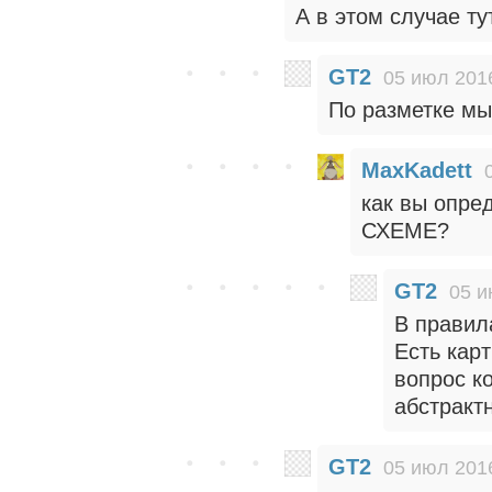
А в этом случае тут
GT2
05 июл 2016
По разметке мы
MaxKadett
как вы опре
СХЕМЕ?
GT2
05 и
В правила
Есть карт
вопрос ко
абстракт
GT2
05 июл 2016