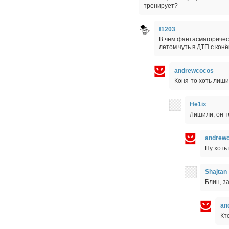
тренирует?
f1203
В чем фантасмагоричес
летом чуть в ДТП с кон
andrewcocos
Коня-то хоть лиш
He1ix
Лишили, он т
andrew
Ну хоть
Shajtan
Блин, з
an
Кт