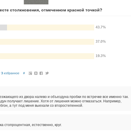
месте столкновения, отмеченном красной точкой?
43.7%
37.0%
19.3%
3
избранное
#
езжающего из двора налево и объездуна пробки по встречке все именно так.
дун получает лишение. Хотя от лишения можно отмазаться. Например,
обгон, а тут под меня выехали со второстепенной.
а стопроцентная, естественно, круг.