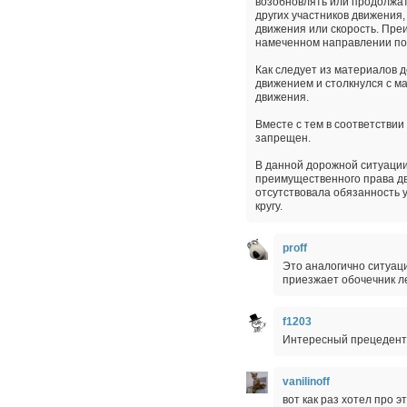
возобновлять или продолжат
других участников движения
движения или скорость. Пре
намеченном направлении по 
Как следует из материалов д
движением и столкнулся с м
движения.
Вместе с тем в соответстви
запрещен.
В данной дорожной ситуации
преимущественного права дв
отсутствовала обязанность 
кругу.
proff
Это аналогично ситуаци
приезжает обочечник л
f1203
Интересный прецедент
vanilinoff
вот как раз хотел про эт