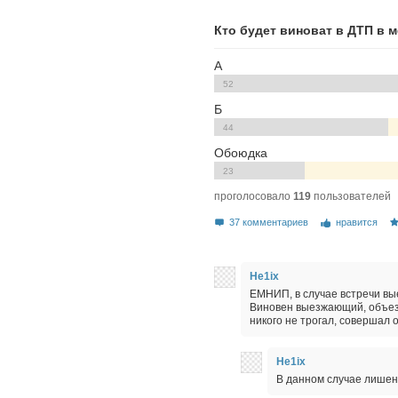
Кто будет виноват в ДТП в 
А
52
Б
44
Обоюдка
23
проголосовало
119
пользователей
37 комментариев
нравится
He1ix
ЕМНИП, в случае встречи вы
Виновен выезжающий, объез
никого не трогал, совершал 
He1ix
В данном случае лишенк