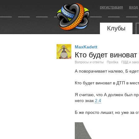
регистрация
вход
Клубы
MaxKadett
Кто будет виноват
Вопросы и ответы
Пробка
ПДД и зако
А поворачивает налево, Б едет 
Кто будет виноват в ДТП в мес
Я считаю, что А должен был про
него знак
2.4
Б же просто лишат, но уже за