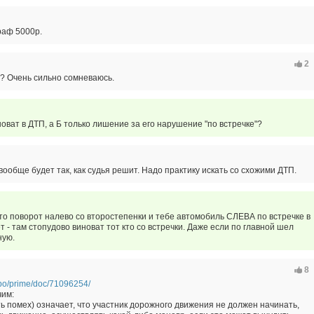
раф 5000р.
2
? Очень сильно сомневаюсь.
новат в ДТП, а Б только лишение за его нарушение "по встречке"?
 вообще будет так, как судья решит. Надо практику искать со схожими ДТП.
сто поворот налево со второстепенки и тебе автомобиль СЛЕВА по встречке в
т - там стопудово виноват тот кто со встречки. Даже если по главной шел
ную.
8
/ipo/prime/doc/71096254/
чим:
ть помех) означает, что участник дорожного движения не должен начинать,