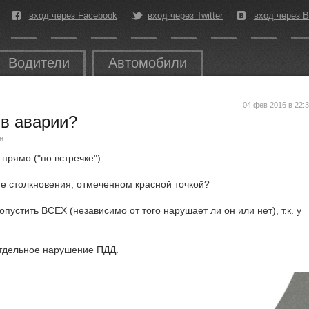
вход через Facebook
вход через Twitter
вход через В
Водители
Автомобили
04 фев 2016 в 22:
 в аварии?
н
прямо ("по встречке").
те столкновения, отмеченном красной точкой?
пустить ВСЕХ (независимо от того нарушает ли он или нет), т.к. у
 отдельное нарушение ПДД.