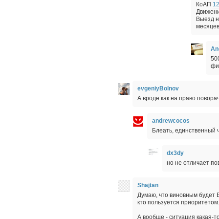
КоАП
12
Движени
Выезд н
месяцев
An
50
фи
evgeniyBolnov
А вроде как на право повора
andrewcocos
Блеать, единственный ч
dx3dy
но не отличает по
Shajtan
Думаю, что виновным будет Б,
кто пользуется приоритетом
А вообще - ситуация какая-