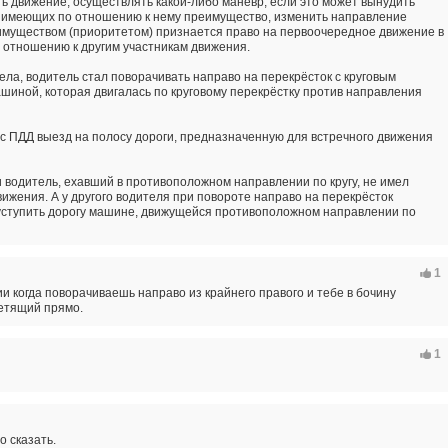
ь движение, осуществлять какой-либо маневр, если это может вынудить
, имеющих по отношению к нему преимущество, изменить направление
имуществом (приоритетом) признается право на первоочередное движение в
отношению к другим участникам движения.
ела, водитель стал поворачивать направо на перекрёсток с круговым
ашиной, которая двигалась по круговому перекрёстку против направления
и с ПДД выезд на полосу дороги, предназначенную для встречного движения
 водитель, ехавший в противоположном направлении по кругу, не имел
ижения. А у другого водителя при повороте направо на перекрёсток
уступить дорогу машине, движущейся противоположном направлении по
1
и когда поворачиваешь направо из крайнего правого и тебе в бочину
етящий прямо.
1
о сказать.