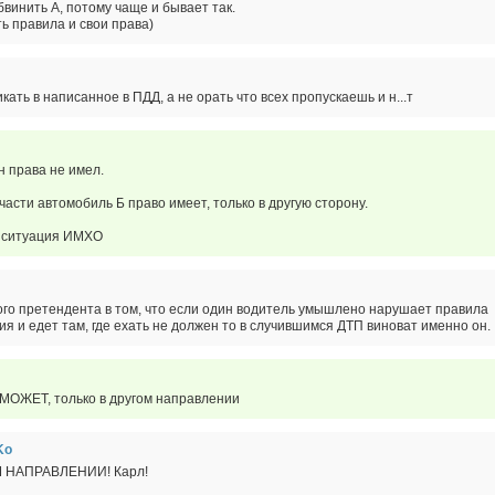
винить А, потому чаще и бывает так.
ь правила и свои права)
икать в написанное в ПДД, а не орать что всех пропускаешь и н...т
н права не имел.
части автомобиль Б право имеет, только в другую сторону.
я ситуация ИМХО
ого претендента в том, что если один водитель умышлено нарушает правила
я и едет там, где ехать не должен то в случившимся ДТП виноват именно он.
 МОЖЕТ, только в другом направлении
Ko
 НАПРАВЛЕНИИ! Карл!