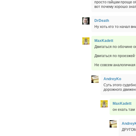
просто гайцам проще об
вот почему хорошо знат
DrDeath
Ну хоть кто то начал вн
MaxKadett
Двигаться по обочине о
Двигаться по проезжей 
Не совсем аналогична
AndreyKo
Суть этого судебн
дорожного движени
MaxKadett
он ехать там
Andrey
ДРУГОМ