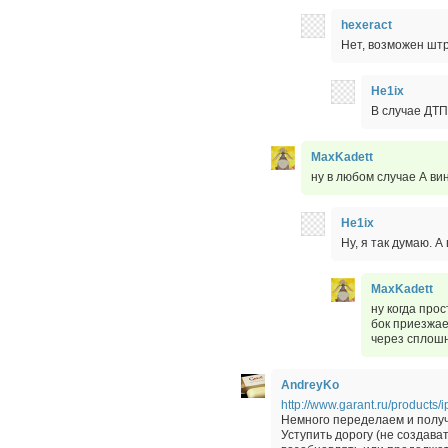
hexeract
Нет, возможен шт
He1ix
В случае ДТП
MaxKadett
ну в любом случае А ви
He1ix
Ну, я так думаю. А
MaxKadett
ну когда про
бок приезжае
через сплош
AndreyKo
http://www.garant.ru/products
Немного переделаем и полу
Уступить дорогу (не создава