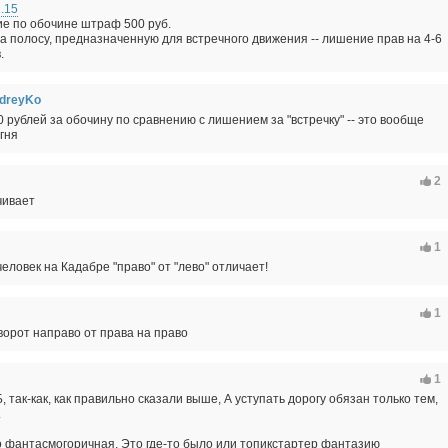
.15
е по обочине штраф 500 руб.
а полосу, предназначенную для встречного движения -- лишение прав на 4-6
.
dreyKo
0 рублей за обочину по сравнению с лишением за "встречку" -- это вообще
гня
2
чивает
1
еловек на Кадабре "право" от "лево" отличает!
1
ворот направо от права на право
1
 так-как, как правильно сказали выше, А уступать дорогу обязан только тем,
.
то фантасмогоричная. Это где-то было или топикстартер фантазию