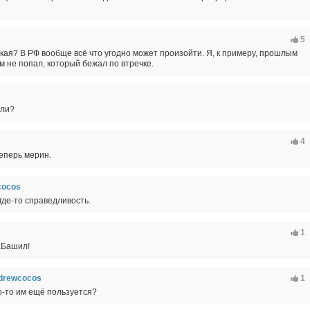
5
кая? В РФ вообще всё что угодно может произойти. Я, к примеру, прошлым
ём не попал, который бежал по втречке.
или?
4
еперь мерин.
cocos
 где-то справедливость.
1
аБашил!
drewcocos
1
о-то им ещё пользуется?