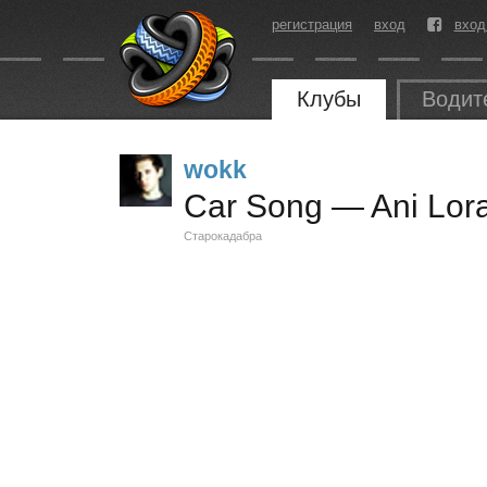
регистрация
вход
вход
Клубы
Водит
wokk
Car Song — Ani Lor
Старокадабра