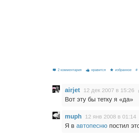
2 комментария
нравится
избранное
#
airjet
12 дек 2007 в 15:26
Вот эту бы тетку я «да»
muph
12 янв 2008 в 01:14
Я в
автопесню
постил эт