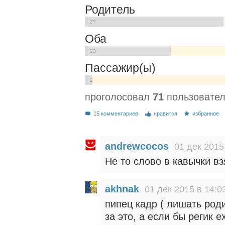
Родитель
37
Оба
23
Пассажир(ы)
2
проголосовал
71
пользовател
15 комментариев
нравится
избранное
andrewcocos
01 дек 2015
Не то слово в кавычки вз
akhnak
01 дек 2015 в 14:0
пипец кадр ( лишать род
за это, а если бы регик ех