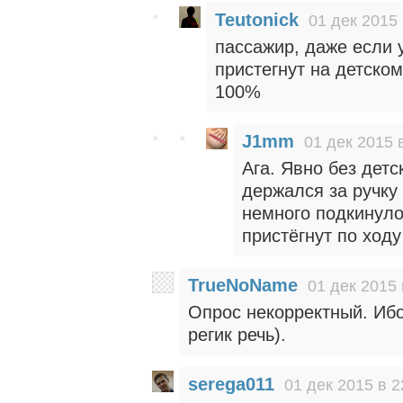
Teutonick
01 дек 2015 
пассажир, даже если 
пристегнут на детском
100%
J1mm
01 дек 2015 
Ага. Явно без детс
держался за ручку
немного подкинуло
пристёгнут по ходу
TrueNoName
01 дек 2015 
Опрос некорректный. Ибо
регик речь).
serega011
01 дек 2015 в 2