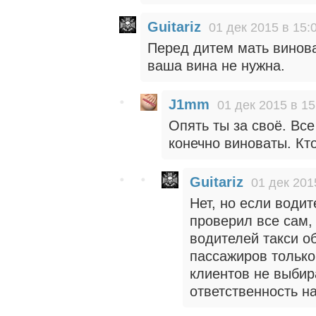
Guitariz
01 дек 2015 в 15:
Перед дитем мать винова
ваша вина не нужна.
J1mm
01 дек 2015 в 15
Опять ты за своё. Вс
конечно виноваты. Кт
Guitariz
01 дек 201
Нет, но если води
проверил все сам, 
водителей такси о
пассажиров только 
клиентов не выбира
ответственность на