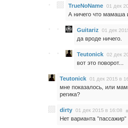
TrueNoName
01 дек 2
А ничего что мамаша 
Guitariz
01 дек 201
да вроде ничего.
Teutonick
02 дек 2
вот это поворот...
Teutonick
01 дек 2015 в 1
мне показалось, или ма
регика?
dirty
01 дек 2015 в 16:08
Нет варианта "пассажир"