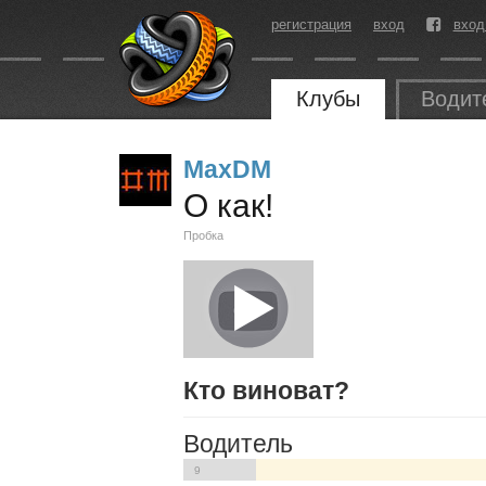
регистрация
вход
вход
Клубы
Водит
MaxDM
О как!
Пробка
Кто виноват?
Водитель
9