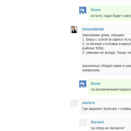
Dozer
кстати, надо будет зав
Gwynnbleidd
Завтракаю дома, обедаю:
1. Беру с собой (в офисе ест
2. отличная столовая в минут
районе 300р.
3. ужинаю не всегда. Чаще т
указанные сбарро маки и ша
ожирению.
Dozer
за исключением первого
akiritch
Где вариант булочка + сок/в
Dar4eG
за обед не прокатит