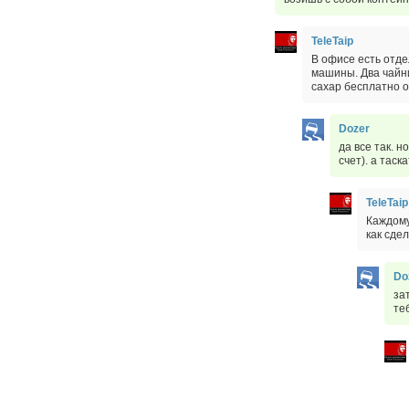
TeleTaip
В офисе есть отде
машины. Два чайн
сахар бесплатно о
Dozer
да все так. 
счет). а таск
TeleTaip
Каждому
как сде
Do
за
те