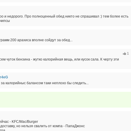
 и недорого. Про полноценный обед никто не спрашивал :) тем более есть
 чипсы
грамм 200 арахиса вполне сойдут за обед...
1
сем чуток бензина - жутко калорийная вещь, или кусок сала. К черту эти
r4eG
, за калорийныс балансом таки неплохо бы следить...
ейчас - KFC/Mac/Burger
доставку, но нельзя свалить от компа - ПапаДжонс
тра..