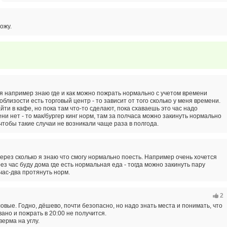
ожу.
 я например знаю где и как можно пожрать нормально с учетом времени
облизости есть торговый центр - то зависит от того сколько у меня времени.
ти в кафе, но пока там что-то сделают, пока схаваешь это час надо
ни нет - то мак/бургер кинг норм, там за полчаса можно закинуть нормально
чтобы такие случаи не возникали чаще раза в полгода.
через сколько я знаю что смогу нормально поесть. Например очень хочется
ез час буду дома где есть нормальная еда - тогда можно закинуть пару
 час-два протянуть норм.
2
овые. Годно, дёшево, почти безопасно, но надо знать места и понимать, что
ано и пожрать в 20:00 не получится.
ерма на углу.