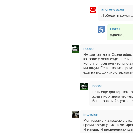
andrewcocos
Я обедать домой х
Dozer
удобно )
nooze
Ну смотря где я. Около офис
которое у меня будет. Если п
Конечно предпочтительно зай
минимум. Если столько време
еды на полдня, но стараюсь 
nooze
Есть еще фактор того, 
жрать но я знаю что чер
бананов или йогуртов -
intersign
Ментовские и заводские стол
время обеда у них лимитиров
И макдак. И проверенная шав