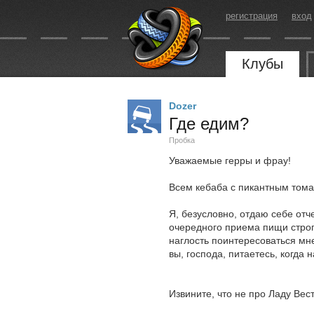
регистрация
вход
Клубы
Dozer
Где едим?
Пробка
Уважаемые герры и фрау!
Всем кебаба с пикантным тома
Я, безусловно, отдаю себе отч
очередного приема пищи строг
наглость поинтересоваться мн
вы, господа, питаетесь, когда 
Извините, что не про Ладу Вес