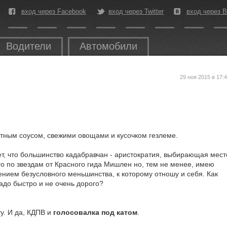
вход через Facebook
вход через Twitter
вход через В
Водители
Автомобили
29 ноя 2015 в 17:
тным соусом, свежими овощами и кусочком гезлеме.
ет, что большинство кадабравчан - аристократия, выбирающая мест
о по звездам от Красного гида Мишлен но, тем не менее, имею
ением безусловного меньшинства, к которому отношу и себя. Как
надо быстро и не очень дорого?
ту. И да, КДПВ и
голосовалка под катом
.