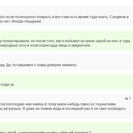
это если полноценно пожрать и все-таки есть время туда ехать. Сэндвичи в
о нет. Иногда пиццерии.
у понаоткрывали. но после того, как я побывал на кухне одной из них, я туда
народные сети в этом плане куда чище и аккуратнее.
иду. Да, оставшимся с совка доверия никакого.
тогда ок.
3
сов поголодаю чем закину в топку какое-нибудь гавно из тошниловки.
бо актуально. Я даже не помню когда в последний раз я не смог пообедать
ер с едой, а при разогреве на весь офис ей пахнешь?