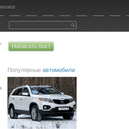
контакте
48
Написать пост
Популярные
автомобили
о