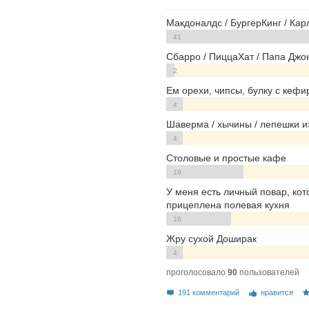
Макдоналдс / БургерКинг / Кар
41
Сбарро / ПиццаХат / Папа Джо
2
Ем орехи, чипсы, булку с кефир
4
Шаверма / хычины / лепешки и
4
Столовые и простые кафе
19
У меня есть личный повар, кот
прицеплена полевая кухня
16
Жру сухой Доширак
4
проголосовало
90
пользователей
191 комментарий
нравится