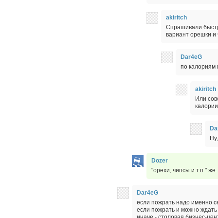
akiritch
Спрашивали быстро
вариант орешки и
Dar4eG
по калориям 
akiritch
Или сов
калории
Da
Ну
Dozer
"орехи, чипсы и т.п." же.
Dar4eG
если пожрать надо именно с
если пожрать и можно ждать 
иначе - столовая бизнес-цен