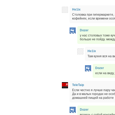
He1ix
Столовка при гипермаркете, 
кофейнях, если времени особ
Dozer
у нас столовых тоже куч
больше не пойду. между
He1ix
Там кухня вся на в
Dozer
если на виду, 
TeleTaip
Если честно я лучше пару ча
Да и в малых городах не осо
домашней пищей на работе
Dozer
возишь с собой контейн