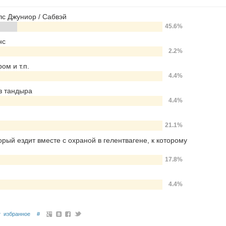
лс Джуниор / Сабвэй
45.6%
нс
2.2%
ом и т.п.
4.4%
з тандыра
4.4%
21.1%
орый ездит вместе с охраной в гелентвагене, к которому
17.8%
4.4%
избранное
#