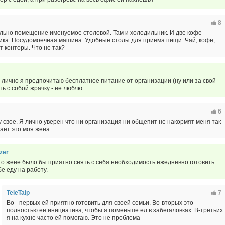
8
льно помещение именуемое столовой. Там и холодильник. И две кофе-
ика. Посудомоечная машина. Удобные столы для приема пищи. Чай, кофе,
т конторы. Что не так?
но лично я предпочитаю бесплатное питание от организации (ну или за свой
ать с собой жрачку - не люблю.
6
 свое. Я лично уверен что ни организация ни общепит не накормят меня так
лает это моя жена
zer
то жене было бы приятно снять с себя необходимость ежедневно готовить
бе еду на работу.
TeleTaip
7
Во - первых ей приятно готовить для своей семьи. Во-вторых это
полностью ее инициатива, чтобы я поменьше ел в забегаловках. В-третьих
я на кухне часто ей помогаю. Это не проблема