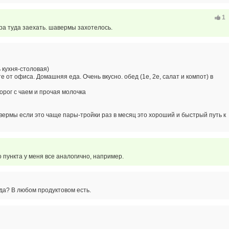
1
тра туда заехать. шавермы захотелось.
ь кухня-столовая)
е от офиса. Домашняя еда. Очень вкусно. обед (1е, 2е, салат и компот) в
ворог с чаем и прочая молочка
вермы если это чаще пары-тройки раз в месяц это хороший и быстрый путь к
 пункта у меня все аналогично, например.
ода? В любом продуктовом есть.