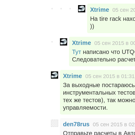
Xtrime
05 сен 2
На tire rack н
))
Xtrime
05 сен 2015 в 0
Тут
написано что UTQG
Следовательно расчет
Xtrime
05 сен 2015 в 01:31
За выходные постараюсь
инструментальных тестов c
тех же тестов), так можн
управляемости.
den78rus
05 сен 2015 в 02
Отправьте расчеты в Авт