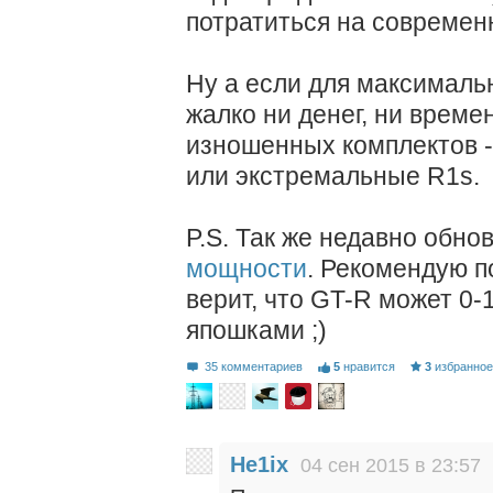
потратиться на современ
Ну а если для максимальн
жалко ни денег, ни време
изношенных комплектов - 
или экстремальные R1s.
P.S. Так же недавно обно
мощности
. Рекомендую п
верит, что GT-R может 0-
япошками ;)
35 комментариев
5
нравится
3
избранно
He1ix
04 сен 2015 в 23:57