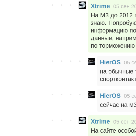
Xtrime
05 сен 2
На M3 до 2012 
знаю. Попробую
информацию по
данные, наприме
по торможению 
HierOS
05 с
на обычные 
спортконтак
HierOS
05 с
сейчас на м
Xtrime
05 сен 2
На сайте особой