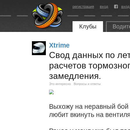
регистрация
вход
вход
Клубы
Водит
Xtrime
Свод данных по ле
расчетов тормозног
замедления.
Это интересно
Вопросы и ответы
Выхожу на неравный бой с
любит вкинуть на вентиля