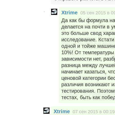
Xtrime
05 сен 2015 в 0
Да как бы формула на
делается на почти в 
это больше свод хара
исследование. Кстати 
одной и тойже машине
10%! От температуры
зависимости нет, раз
разница между лучшей
начинает казаться, ч
ценовой категории бе
различия возникают и
тестирования. Поэтом
тестах, быть как побе
Xtrime
07 сен 2015 в 00:19