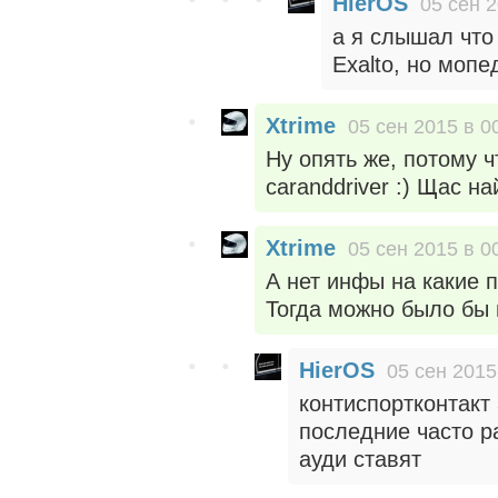
HierOS
05 сен 2
а я слышал что 
Exalto, но мопе
Xtrime
05 сен 2015 в 0
Ну опять же, потому ч
caranddriver :) Щас н
Xtrime
05 сен 2015 в 0
А нет инфы на какие 
Тогда можно было бы 
HierOS
05 сен 2015
контиспортконтакт 
последние часто р
ауди ставят