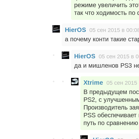
режиме увеличить этот
так что ходимость по
HierOS
05 сен 2015 в 00:0
а почему конти такие ст
HierOS
05 сен 2015 в 0
да и мишленов PS3 н
Xtrime
05 сен 2015 
В предыдущем пост
PS2, c улучшенным
Производитель зая
PSS обеспечивает 
путь по сравнению