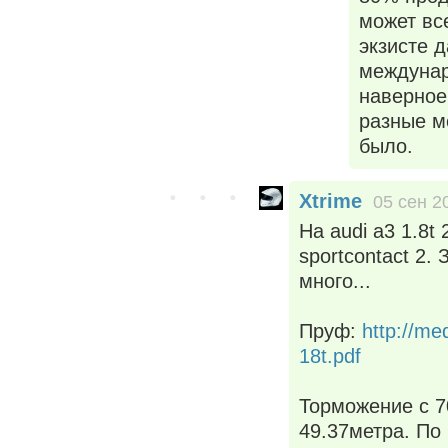
может вс
экзисте 
междунар
наверное
разные м
было.
Xtrime
05 сен 2
На audi а3 1.8t
sportcontact 2.
много...
Пруф:
http://me
18t.pdf
Торможение c 70
49.37метра. По 