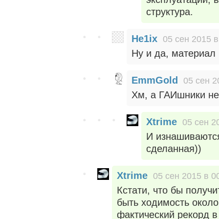
структура.
He1ix
05 сен 2015 в
Ну и да, материал
EmmGold
05 сен 2
Хм, а ГАИшники не
Xtrime
05 сен 2
И изнашиваются
сделанная))
Xtrime
05 сен 2015 в 0
Кстати, что бы получ
быть ходимость около
фактический рекорд в