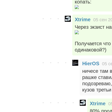
копать:
Xtrime
05 сен 2
Через экзист н
Получается что
одинаковой?)
HierOS
05 с
ничесе там в
рашке ставил
подозреваю,
кузов третьи
Xtrime
0
80% прод