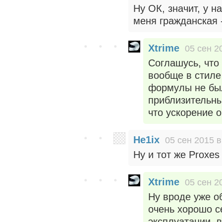
Ну ОК, значит, у 
меня гражданская - 
Xtrime
05 сен 2
Соглашусь, что
вообще в стиле
формулы не бы
приблизительны
что ускорение 
He1ix
05 сен 2015 в
Ну и тот же Proxes
Xtrime
05 сен 2
Ну вроде уже об
очень хорошо с
эксплуатации, 