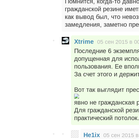
Помнится, когда-то давн
гражданской резине имет
как вывод был, что нево
замедления, заметно пр
Xtrime
05 сен 2015 в 0
Последние 6 экземпля
допущенная для испо
пользования. Ее впол
За счет этого и держит
Вот так выглядит пре
явно не гражданская р
Для гражданской рези
практический потолок
He1ix
05 сен 2015 в