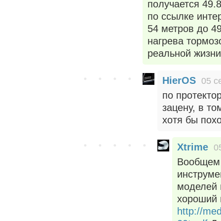
получается 49.8
по ссылке инте
54 метров до 4
нагрева тормоз
реальной жизни
HierOS
05 с
по протектор
зацену, в то
хотя бы похо
Xtrime
0
Вообщем 
инструме
моделей н
хороший 
http://me