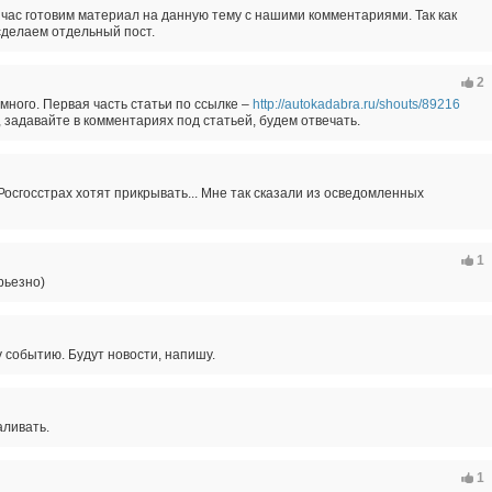
час готовим материал на данную тему с нашими комментариями. Так как
сделаем отдельный пост.
2
ного. Первая часть статьи по ссылке –
http://autokadabra.ru/shouts/89216
 задавайте в комментариях под статьей, будем отвечать.
 Росгосстрах хотят прикрывать... Мне так сказали из осведомленных
1
рьезно)
 событию. Будут новости, напишу.
аливать.
1