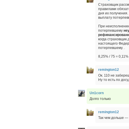
Страховщик рассм
правилами обязат
дня их получения.
выплату потерпев
При неисполнении
потерпевшему
не
рефинансировани
когда страховщик 
настоящего Федер
потерпевшему. .
8,25% / 75 = 0,11%
remington12
Ок. 110 не забере
Ну то есть по дос
Un1corn
Долго только
remington12
Так чем дольше — 