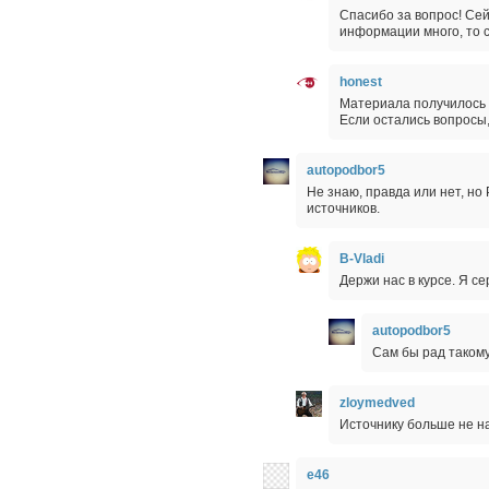
Спасибо за вопрос! Сей
информации много, то 
honest
Материала получилось м
Если остались вопросы,
autopodbor5
Не знаю, правда или нет, но
источников.
B-Vladi
Держи нас в курсе. Я се
autopodbor5
Сам бы рад такому
zloymedved
Источнику больше не н
e46