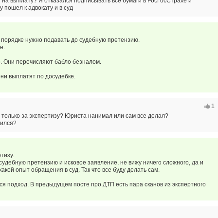
 на выплату? Я отказался подписывать все бумаги в РосГосСтрахе и
у пошел к адвокату и в суд
 порядке нужно подавать до судебную претензию.
е.
. Они перечисляют бабло безналом.
они выплатят по досудебке.
1
 только за экспертизу? Юриста нанимал или сам все делал?
вился?
тизу.
судебную претензию и исковое заявление, не вижу ничего сложного, да и
какой опыт обращения в суд. Так что все буду делать сам.
ся подход. В предыдущем посте про ДТП есть пара сканов из экспертного