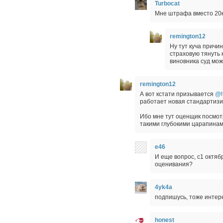
Turbocat
Мне штрафа вместо 20к,
remington12
Ну тут куча причи
страховую тянуть 
виновника суд мо
remington12
А вот кстати призывается
@h
работает новая стандартизи
Ибо мне тут оценщик посмотр
такими глубокими царапинам
e46
И еще вопрос, с1 октя
оценивания?
4yk4a
подпишусь, тоже интере
honest