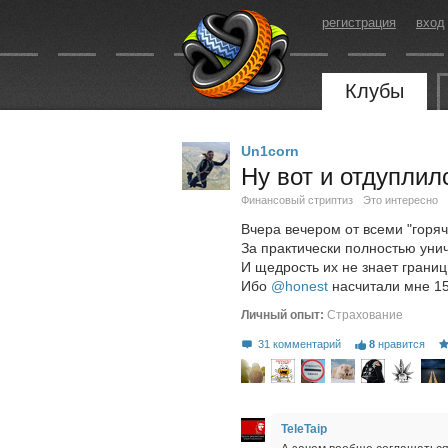
регистрация
вход
Клубы
Un1corn
Ну вот и отдупли
Финансовый стриптиз
Это интересно
Вчера вечером от всеми "горя
За практически полностью уни
И щедрость их не знает границ
Ибо
@honest
насчитали мне 1
Личный опыт:
Страхование
31 комментарий
8
нравится
TeleTaip