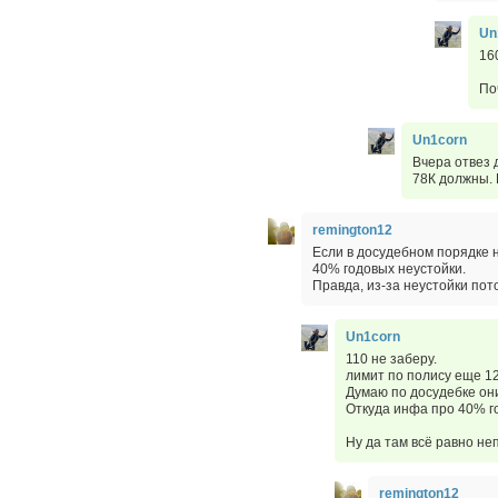
Un
16
По
Un1corn
Вчера отвез 
78К должны. 
remington12
Если в досудебном порядке 
40% годовых неустойки.
Правда, из-за неустойки пот
Un1corn
110 не заберу.
лимит по полису еще 1
Думаю по досудебке они
Откуда инфа про 40% г
Ну да там всё равно неп
remington12