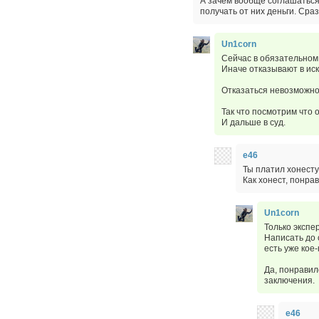
А зачем вообще соглашаться
получать от них деньги. Сраз
Un1corn
Сейчас в обязательном
Иначе отказывают в иск
Отказаться невозможно
Так что посмотрим что 
И дальше в суд.
e46
Ты платил хонесту
Как хонест, понра
Un1corn
Только экспер
Написать до 
есть уже кое-
Да, понравил
заключения.
e46