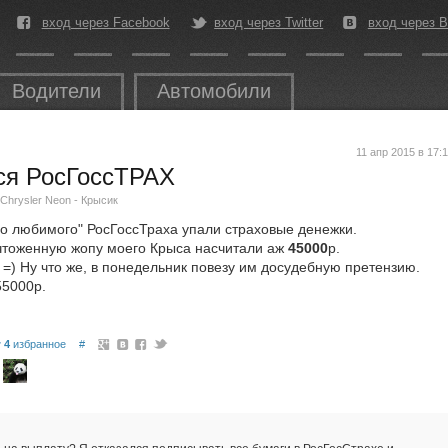
вход через Facebook
вход через Twitter
вход через В
Водители
Автомобили
11 апр 2015 в 17:
лся РосГоссТРАХ
Chrysler Neon - Крысик
чо любимого" РосГоссТраха упали страховые денежки.
чтоженную жопу моего Крыса насчитали аж
45000
р.
 =) Ну что же, в понедельник повезу им досудебную претензию.
55000р.
4
избранное
#