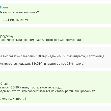
1corn
0к насчитала независимая?
чти 1:1 моя ситуя =)
досудебку.
Разница в выплаченном, +3000 которые я Хонесту отдал
не выплатят — заберешь 110 тыр недоимки, 55 тыр штрафа, и потом еще
ом придется подавать 3-НДФЛ, и платить с нее 13% налога.
20тыр.
 тысяч 20-30 накинут, остальное через суд.
одовых? это то, что рассчитывается из ставки рефинансирования?
лохо получится ;-)