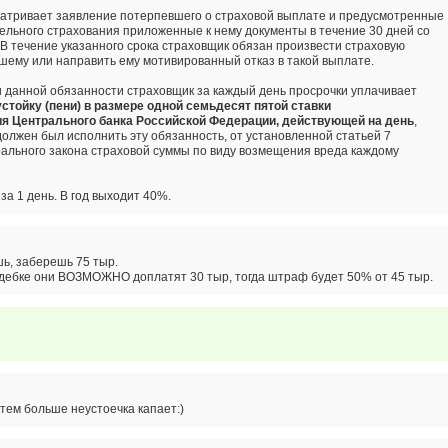
атривает заявление потерпевшего о страховой выплате и предусмотренные
ельного страхования приложенные к нему документы в течение 30 дней со
 В течение указанного срока страховщик обязан произвести страховую
шему или направить ему мотивированный отказ в такой выплате.
 данной обязанности страховщик за каждый день просрочки уплачивает
устойку (пени) в размере одной семьдесят пятой ставки
я Центрального банка Российской Федерации, действующей на день
,
должен был исполнить эту обязанность, от установленной статьей 7
ального закона страховой суммы по виду возмещения вреда каждому
 за 1 день. В год выходит 40%.
шь, заберешь 75 тыр.
удебке они ВОЗМОЖНО доплатят 30 тыр, тогда штраф будет 50% от 45 тыр.
тем больше неустоечка капает:)