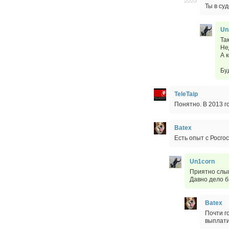
Ты в су
Un
Та
Не
А 
Бу
TeleTaip
Понятно. В 2013 г
Batex
Есть опыт с Росго
Un1corn
Приятно слы
Давно дело 
Batex
Почти г
выплати