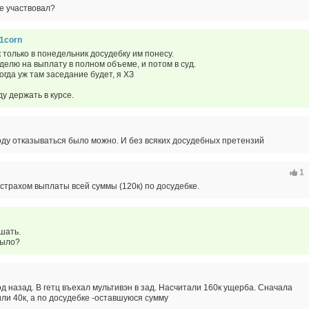
де участвовал?
1corn
к только в понедельник досудебку им понесу.
делю на выплату в полном объеме, и потом в суд.
когда уж там заседание будет, я ХЗ
ду держать в курсе.
оду отказываться было можно. И без всяких досудебных претензий
1
сстрахом выплаты всей суммы (120к) по досудебке.
шать.
было?
од назад. В гетц въехал мультивэн в зад. Насчитали 160к ущерба. Сначала
ли 40к, а по досудебке -оставшуюся сумму