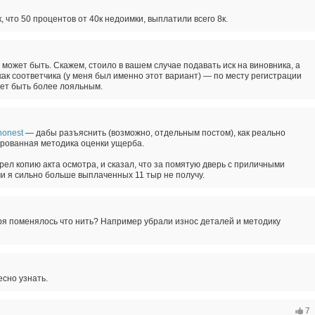
 что 50 процентов от 40к недоимки, выплатили всего 8к.
н может быть. Скажем, стоило в вашем случае подавать иск на виновника, а
как соответчика (у меня был именно этот вариант) — по месту регистрации
жет быть более лояльным.
onest
— дабы разъяснить (возможно, отдельным постом), как реально
рованная методика оценки ущерба.
ел копию акта осмотра, и сказал, что за помятую дверь с приличными
и я сильно больше выплаченных 11 тыр не получу.
бря поменялось что нить? Например убрали износ деталей и методику
сно узнать.
7