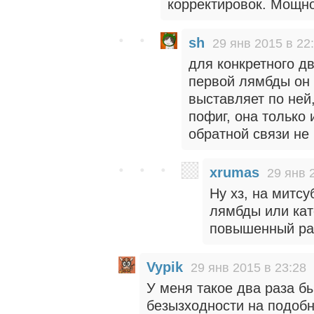
корректировок. Мощно
sh
29 янв 2015 в 22
для конкретного д
первой лямбды он 
выставляет по ней
пофиг, она только 
обратной связи не 
xrumas
29 янв 
Ну хз, на митсу
лямбды или кат
повышенный ра
Vypik
29 янв 2015 в 23:28
У меня такое два раза бы
безызходности на подоб