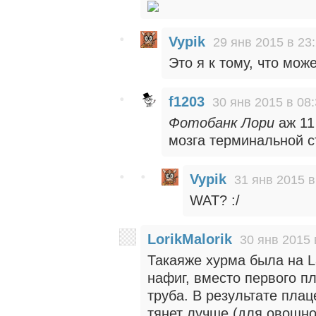
Vypik
29 янв 2015 в 23
Это я к тому, что мож
f1203
30 янв 2015 в 08
Фотобанк Лори
аж 11
мозга терминальной с
Vypik
31 янв 2015 в
WAT? :/
LorikMalorik
30 янв 2015 
Такаяже хурма была на La
нафиг, вместо первого п
труба. В результате плац
тянет лучше (для овощно