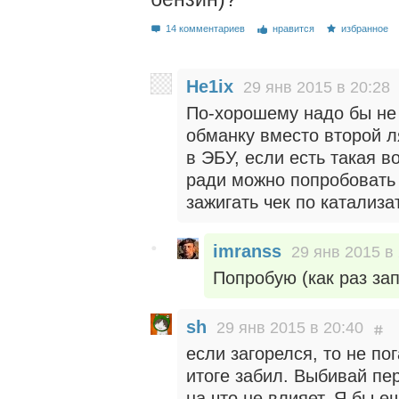
14 комментариев
нравится
избранное
He1ix
29 янв 2015 в 20:28
По-хорошему надо бы не 
обманку вместо второй л
в ЭБУ, если есть такая 
ради можно попробовать
зажигать чек по катализа
imranss
29 янв 2015 в
Попробую (как раз за
sh
29 янв 2015 в 20:40
если загорелся, то не по
итоге забил. Выбивай пер
на что не влияет. Я бы 