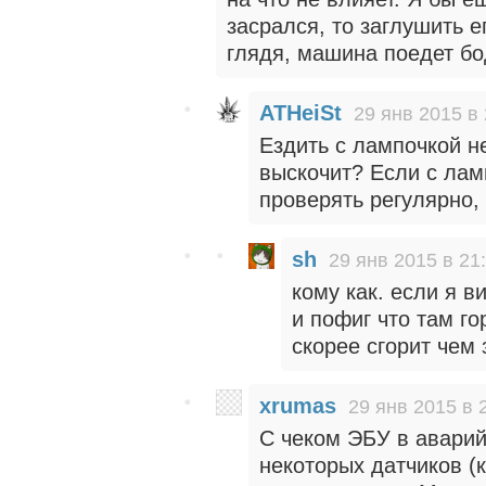
засрался, то заглушить е
глядя, машина поедет бо
ATHeiSt
29 янв 2015 в 
Ездить с лампочкой н
выскочит? Если с ламп
проверять регулярно,
sh
29 янв 2015 в 21
кому как. если я в
и пофиг что там го
скорее сгорит чем 
xrumas
29 янв 2015 в 
С чеком ЭБУ в аварий
некоторых датчиков (к