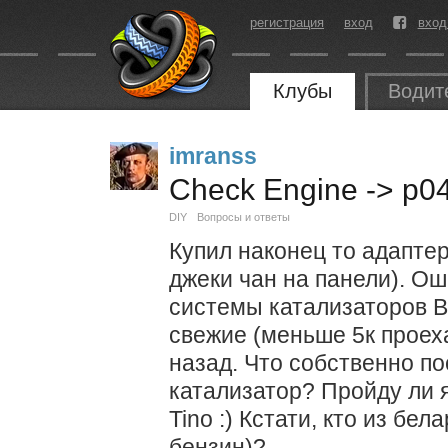
регистрация
вход
вход
Клубы
Водит
imranss
Check Engine -> p0
DIY
Вопросы и ответы
Купил наконец то адаптер
джеки чан на панели). О
системы катализаторов В
свежие (меньше 5к проех
назад. Что собственно по
катализатор? Пройду ли 
Tino :) Кстати, кто из бел
бензин)?