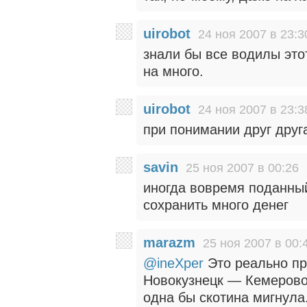
uirobot
24 ноя 2007 в 23:3
знали бы все водилы это
на много.
uirobot
24 ноя 2007 в 23:3
при понимании друг друг
savin
25 ноя 2007 в 00:26
иногда вовремя поданный
сохранить много денег
marazm
25 ноя 2007 в 00:
@ineXper
Это реально пр
Новокузнецк — Кемерово 
одна бы скотина мигнула