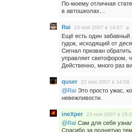
По-моему отличная стате
в автошколах…
Rai
23 ноя 2007 в 14:57
Ещё есть один забавный
гудок, исходящий от деся
Сигнал призван обратит
управляет светофором, ч
Действенно, много раз ви
quser
23 ноя 2007 в 14:58
@Rai
Это просто ужас, ко
невежливости.
ineXper
23 ноя 2007 в 15:
@Rai
Сам для себя узнал
Спасибо за поднятую тему