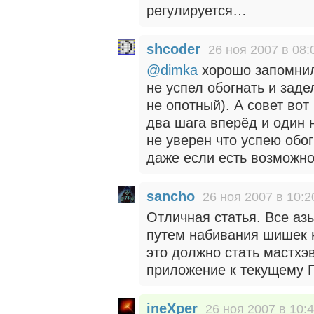
регулируется…
shcoder
26 ноя 2007 в 08:
@dimka
хорошо запомнил 
не успел обогнать и заде
не опотный). А совет вот
два шага вперёд и один 
не уверен что успею обо
даже если есть возможно
sancho
26 ноя 2007 в 10:2
Отличная статья. Все аз
путем набивания шишек 
это должно стать мастхэ
приложение к текущему 
ineXper
26 ноя 2007 в 10: