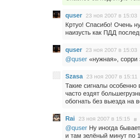
quser
23 ноя 2007 в 15:03
Кртуо! Спасибо! Очень ну
наизусть как ПДД послед
quser
23 ноя 2007 в 15:03
@quser
«нужная», сорри 
Szasa
23 ноя 2007 в 15:11
Такие сигналы особенно 
часто ездят большегруз
обогнать без выезда на 
Rai
23 ноя 2007 в 15:15
@quser
Ну иногда бывает 
и там зелёный минут по 