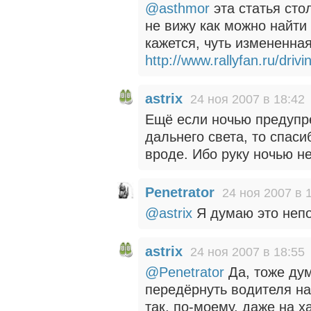
@asthmor
эта статья стол
не вижу как можно найти 
кажется, чуть измененная
http://www.rallyfan.ru/driv
astrix
24 ноя 2007 в 18:42
Ещё если ночью предупр
дальнего света, то спас
вроде. Ибо руку ночью н
Penetrator
24 ноя 2007 в 
@astrix
Я думаю это непо
astrix
24 ноя 2007 в 18:55
@Penetrator
Да, тоже дум
передёрнуть водителя на
так, по-моему, даже на х