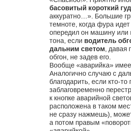
басовитый короткий гу
аккуратно…». Большие гр
темноте, когда фура идет 
опередил он машину или 
тона, если
водитель об
дальним светом
, давая
обгон, не задев его.
Вообще «аварийка» имее
Аналогично случаю с да
благодарить, если кто-то 
заблаговременно перестр
к кнопке аварийной свето
расположена в таком мест
не сразу нажмешь), може
а потом правым «поворот
«аварийкой».