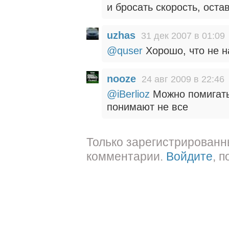
и бросать скорость, оста
uzhas
31 дек 2007 в 01:09
@quser
Хорошо, что не н
nooze
24 авг 2009 в 22:46
@iBerlioz
Можно помигать
понимают не все
Только зарегистрированн
комментарии.
Войдите
, 