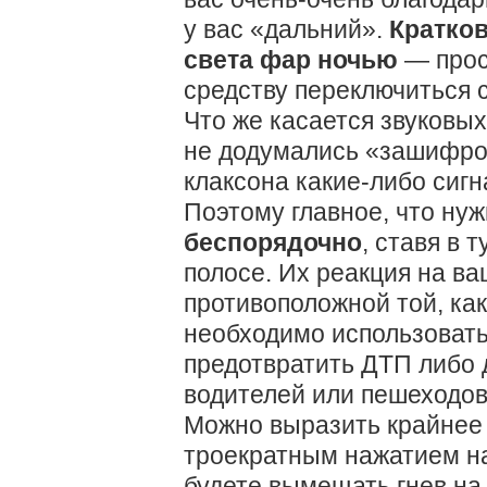
у вас «дальний».
Кратко
света фар ночью
— прос
средству переключиться с
Что же касается звуковых
не додумались «зашифров
клаксона какие-либо сигн
Поэтому главное, что ну
беспорядочно
, ставя в 
полосе. Их реакция на в
противоположной той, как
необходимо использовать,
предотвратить ДТП либо 
водителей или пешеходов
Можно выразить крайнее
троекратным нажатием на 
будете вымещать гнев на