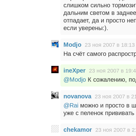
слишком сильно тормозит
дальним светом в заднее
отпадает, да и просто не
если уверены:).
Modjo
23 ноя 2007 в 18:13
На счёт самого распрост
ineXper
23 ноя 2007 в 19:
@Modjo
К сожалению, по
novanova
23 ноя 2007 в 2
@Rai
можно и просто в 
уже с пеленок прививать 
chekamor
23 ноя 2007 в 2