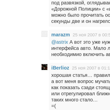
под развязкой, оглядыва
«Дорожной Полиции» с 
можно было прочитать оо
секунды две и он нагрел
marazm
25 ноя 2007 в 00:
@astrix
А вот это уже ну
интерфейса авто. Мало л
необходимио включить ав
iBerlioz
25 ноя 2007 в 01:
хорошая статья… правил
а вот меня вопрос мучат
как показать сзади сто
или отрегулировал ближ
таких много стало…
=(