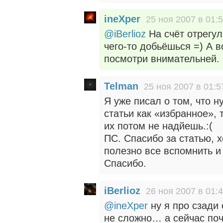
ineXper
25 ноя 2007 в 01:
@iBerlioz
На счёт отрегул
чего-то добьёшься =) А в
посмотри внимательней.
Telman
25 ноя 2007 в 01:5
Я уже писал о том, что 
статьи как «избранное», 
их потом не надйешь.:(
ПС. Спасибо за статью, х
полезно все вспомнить и 
Спасибо.
iBerlioz
26 ноя 2007 в 01:
@ineXper
ну я про сзади
не сложно… а сейчас поч