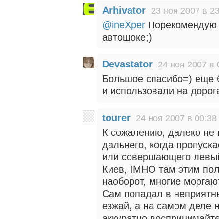
Arhivator
23 ноя 2007 в 23
@ineXper
Порекомендую э
автошоке;)
Devastator
24 ноя 2007 в 
Большое спасибо=) еще б
и использовали на дорог
tourer
24 ноя 2007 в 00:38
К сожалению, далеко не 
дальнего, когда пропуск
или совершающего левый
Киев, IMHO там этим пол
наоборот, многие моргаю
Сам попадал в неприятны
езжай, а на самом деле н
аккуратно воспринимайте