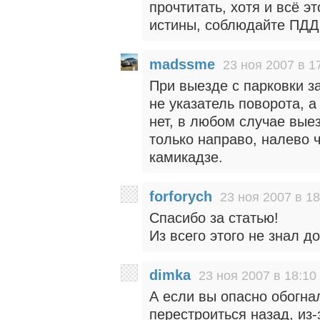
прочтитать, хотя и всё э
истины, соблюдайте ПДД 
madssme
23 ноя 2007 в 1
При выезде с парковки з
не указатель поворота, а
нет, в любом случае вые
только направо, налево 
камикадзе.
forforych
23 ноя 2007 в 18
Спасибо за статью!
Из всего этого не знал 
dimka
23 ноя 2007 в 18:10
А если вы опасно обогна
перестроиться назад, из