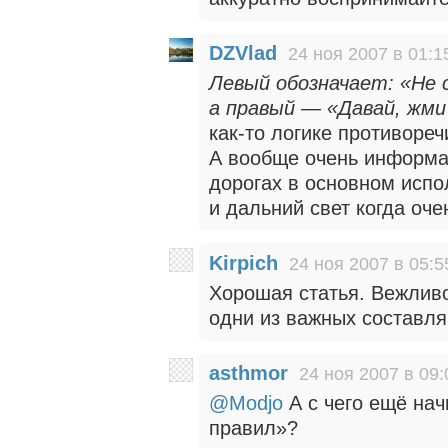
DZVlad
24 ноя 2007 в 01:1
Левый обозначает: «Не с
а правый — «Давай, жми
как-то логике противореч
А вообще очень информат
дорогах в основном испо
и дальний свет когда оче
Kirpich
24 ноя 2007 в 05:5
Хорошая статья. Вежлив
одни из важных составл
asthmor
24 ноя 2007 в 09:
@Modjo
А с чего ещё на
правил»?