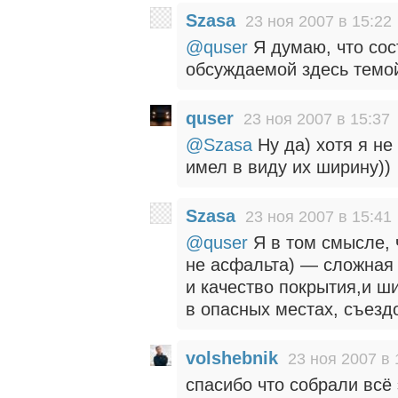
Szasa
23 ноя 2007 в 15:22
@quser
Я думаю, что сос
обсуждаемой здесь темо
quser
23 ноя 2007 в 15:37
@Szasa
Ну да) хотя я не
имел в виду их ширину))
Szasa
23 ноя 2007 в 15:41
@quser
Я в том смысле, 
не асфальта) — сложная 
и качество покрытия,и ш
в опасных местах, съезд
volshebnik
23 ноя 2007 в 
спасибо что собрали всё 