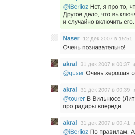
@iBerlioz
Нет, я про то, 
Другое дело, что выключ
и случайно включить его.
Naser
12 дек 2007 в 15:51
Очень познавательно!
akral
31 дек 2007 в 00:37
@quser
Очень херошая оп
akral
31 дек 2007 в 00:39
@tourer
В Вильнюсе (Литв
про радары впереди.
akral
31 дек 2007 в 00:41
@iBerlioz
По правилам. А