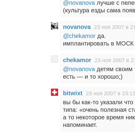
@novanova
лучше с пелен
(культура езды сама поя
novanova
23 ноя 2007 в 2
@chekamor
да.
имплантировать в МОСК ч
chekamor
23 ноя 2007 в 2
@novanova
детям своим 
есть — и то хорошо;)
bitwixt
23 ноя 2007 в 23:1
вы бы как-то указали что
типа: «очень полезная ст
а то некоторое время ник
напоминает.