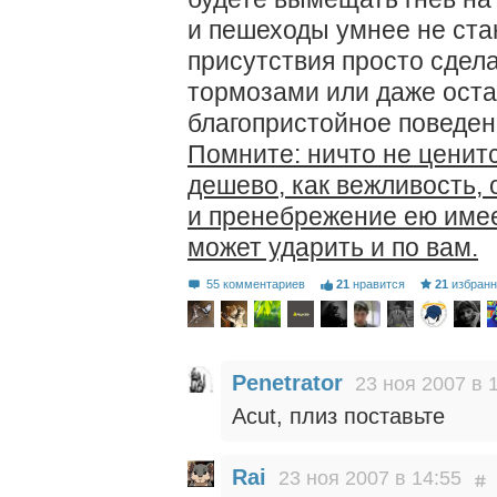
и пешеходы умнее не стан
присутствия просто сдела
тормозами или даже остан
благопристойное поведен
Помните: ничто не ценитс
дешево, как вежливость, 
и пренебрежение ею имее
может ударить и по вам.
55 комментариев
21
нравится
21
избран
Penetrator
23 ноя 2007 в 
Acut, плиз поставьте
Rai
23 ноя 2007 в 14:55