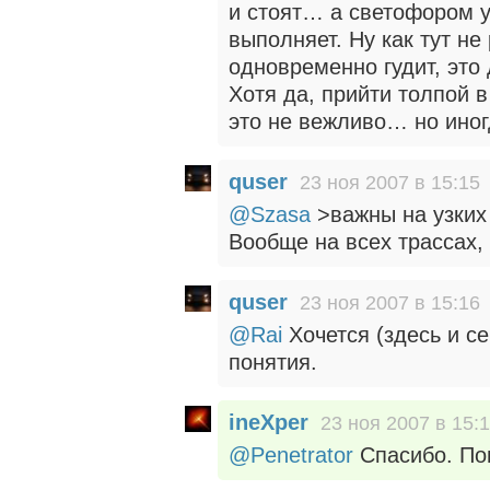
и стоят… а светофором у
выполняет. Ну как тут н
одновременно гудит, это 
Хотя да, прийти толпой в
это не вежливо… но иногд
quser
23 ноя 2007 в 15:15
@Szasa
>важны на узких
Вообще на всех трассах,
quser
23 ноя 2007 в 15:16
@Rai
Хочется (здесь и с
понятия.
ineXper
23 ноя 2007 в 15:
@Penetrator
Спасибо. По