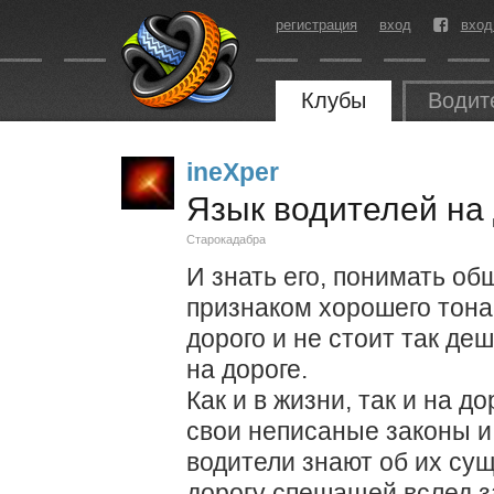
регистрация
вход
вход
Клубы
Водит
ineXper
Язык водителей на
Старокадабра
И знать его, понимать об
признаком хорошего тона.
дорого и не стоит так де
на дороге.
Как и в жизни, так и на д
свои неписаные законы и 
водители знают об их су
дорогу спешащей вслед з