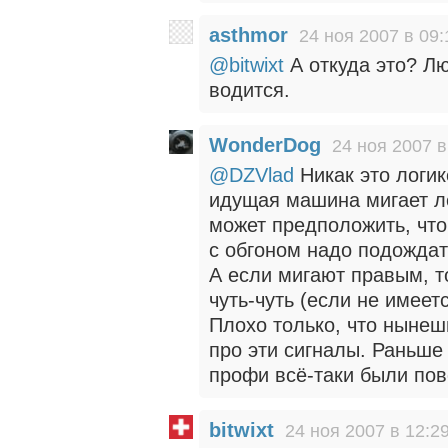
asthmor
24 ноя 2007 в 09:
@bitwixt
А откуда это? Лю
водится.
WonderDog
24 ноя 2007 в
@DZVlad
Никак это логик
идущая машина мигает ле
может предположить, что 
с обгоном надо подождат
А если мигают правым, т
чуть-чуть (если не имеет
Плохо только, что ныне
про эти сигналы. Раньш
профи всё-таки были по
bitwixt
24 ноя 2007 в 12:2