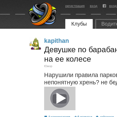
регистрация
вход
вход
Клубы
Водит
kapithan
Девушке по бараба
на ее колесе
Юмор
Нарушили правила парков
непонятную хрень? не бе
9 комментариев
6
нравится
избранное