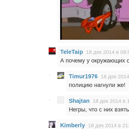
TeleTaip
18 дек 2014 в 09:
А почему у окружающих с
Timur1976
18 дек 2014
полицию нагнули же!
Shajtan
18 дек 2014 в 
Негры, что с них взять
Kimberly
18 дек 2014 в 21