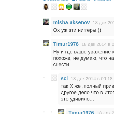
misha-aksenov
18 дек 20
Ох уж эти ниггеры ))
Timur1976
18 дек 2014 в 
Ну и где ваше уважение 
похоже, не думаю, что н
снести
scl
18 дек 2014 в 09:18
так Х же ,полный прив
другое дело что в ито
это удивило...
Timur1976
18 дек 