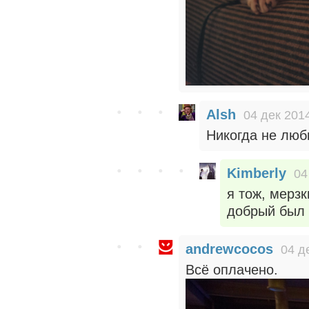
Alsh
04 дек 2014
Никогда не люб
Kimberly
04
я тож, мерзк
добрый был
andrewcocos
04 д
Всё оплачено.