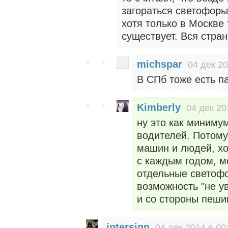
загораться светофор
хотя только в Москве
существует. Вся стран
michspar
04 дек 20
В СПб тоже есть па
Kimberly
04 дек 20
ну это как миниму
водителей. Потому 
машин и людей, хо
с каждым годом, м
отдельные светофо
возможность "не ув
и со стороны пеши
intersign
04 дек 2014 в 00