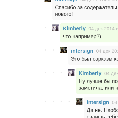
Спасибо за содержательн
нового!
Kimberly
04 дек 2014 
что например?)
intersign
04 дек 20
Это был сарказм к
Kimberly
04 дек
Ну лучше бы по 
заметила, или н
intersign
04
Да не. Наоб
ездишь себе.