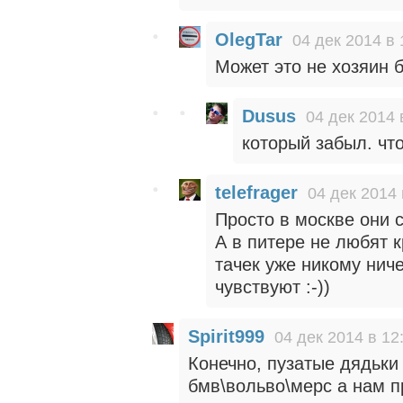
OlegTar
04 дек 2014 в 
Может это не хозяин б
Dusus
04 дек 2014 
который забыл. что
telefrager
04 дек 2014 
Просто в москве они 
А в питере не любят 
тачек уже никому нич
чувствуют :-))
Spirit999
04 дек 2014 в 12
Конечно, пузатые дядьки
бмв\вольво\мерс а нам 