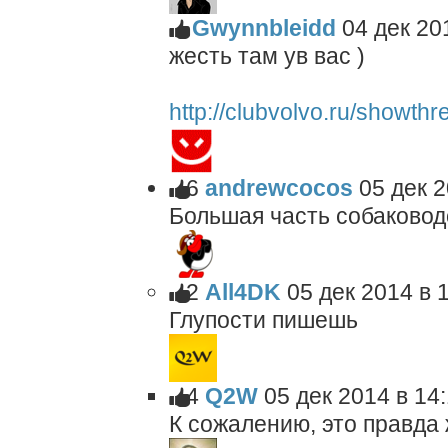
Gwynnbleidd
04 дек 20
жесть там ув вас )
http://clubvolvo.ru/showth
6
andrewcocos
05 дек 2
Большая часть собаководо
2
All4DK
05 дек 2014 в 
Глупости пишешь
4
Q2W
05 дек 2014 в 14
К сожалению, это правда 