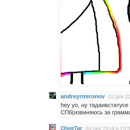
andreyrmironov
03 дек 2
hey yo, ну тадаивстатусе
СПб(извиняюсь за грамма
OlegTar
03 дек 2014 в 23: