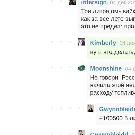
intersign
04 дек 20
Три литра омывайк
как за все лето вы
это не предел: про
Kimberly
04 дек
ну а что делать,
Moonshine
04 
Не говори. Рос
начала этой не
расходу топлив
Gwynnbleid
+100500 5 л
Gwynnbleidd