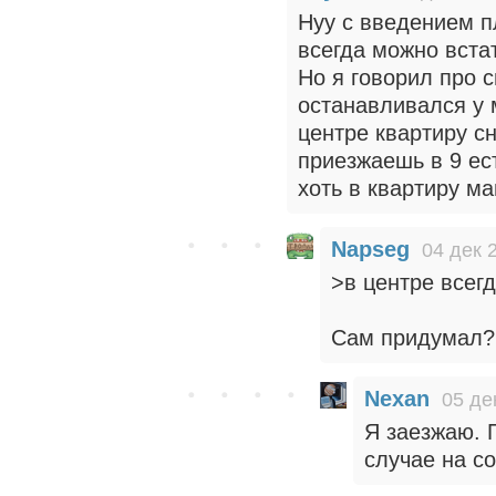
Нуу с введением п
всегда можно встат
Но я говорил про 
останавливался у м
центре квартиру с
приезжаешь в 9 ест
хоть в квартиру ма
Napseg
04 дек 
>в центре всег
Сам придумал? 
Nexan
05 де
Я заезжаю. 
случае на с