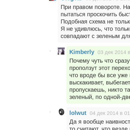
При правом повороте. На
пытаться проскочить быс
Подобная схема не только
Я не удивлюсь, что толь
совпадают с зеленым дл
Kimberly
03 дек 2014 
Почему чуть что сразу
проползут этот перехо
что вроде бы все уже 
выскакивает, выбегает
пропускаешь, никто та
зеленый, по одной-дв
lolwut
04 дек 2014 в 01
Да я вообще наивност
то считают, что везд