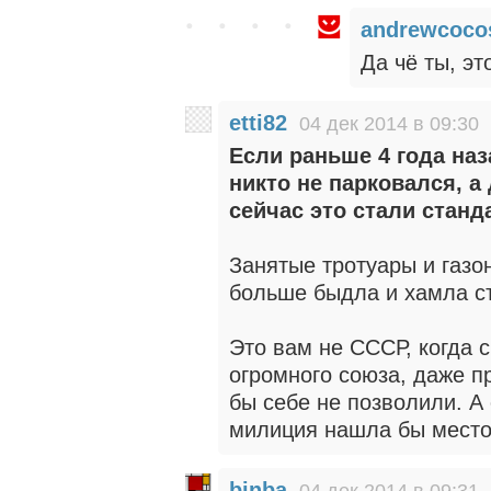
andrewcoco
Да чё ты, эт
etti82
04 дек 2014 в 09:30
Если раньше 4 года на
никто не парковался, а
сейчас это стали станд
Занятые тротуары и газон
больше быдла и хамла съ
Это вам не СССР, когда 
огромного союза, даже пр
бы себе не позволили. А
милиция нашла бы место 
binba