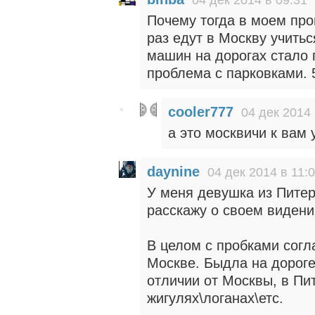
04 дек 2014 в 09:31
Почему тогда в моем про
раз едут в Москву учитьс
машин на дорогах стало 
проблема с парковками. 5
cooler777
04 дек 2014 
а это москвичи к вам
daynine
04 дек 2014 в 11:
У меня девушка из Питер
расскажу о своем видени
В целом с пробками согл
Москве. Быдла на дороге 
отличии от Москвы, в Пи
жигулях\логанах\етс.