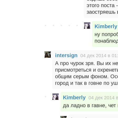
этого поста 
заостряешь 
Kimberly
ну попро
понаблюд
intersign
04 дек 2014 в 01
А про чурок зря. Вы их н
присмотреться и охренеть
общим серым фоном. Особ
город и так в говне по уш
Kimberly
04 дек 2014 
да ладно в гавне, чет