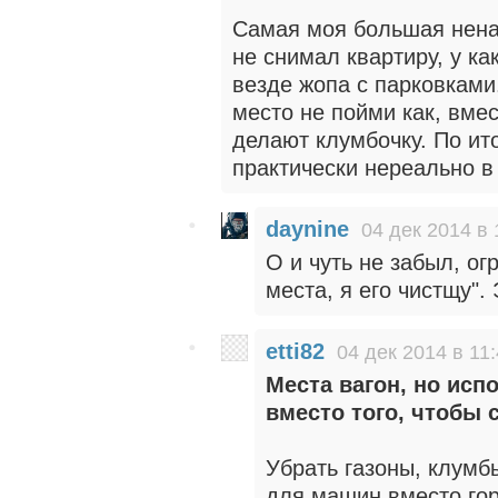
Самая моя большая ненав
не снимал квартиру, у ка
везде жопа с парковками.
место не пойми как, вмес
делают клумбочку. По ит
практически нереально в
daynine
04 дек 2014 в 
О и чуть не забыл, о
места, я его чистщу".
etti82
04 дек 2014 в 11
Места вагон, но исп
вместо того, чтобы 
Убрать газоны, клумб
для машин вместо горо