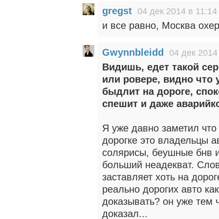
gregst
04 дек 2014 в 11:14
и все равно, Москва охер
Gwynnbleidd
04 дек 2014
Видишь, едет такой сер
или ровере, видно что у
быдлит на дороге, спок
спешит и даже аварийко
Я уже давно заметил чт
дорогке это владельцы а
солярисы, беушные бнв 
больший неадекват. Слово
заставляет хоть на доро
реально дорогих авто ка
доказывать? он уже тем ч
доказал...