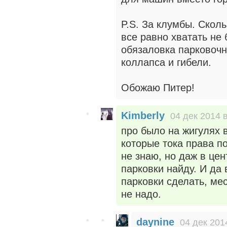
P.S. За клумбы. Сколь
все равно хватать не 
обязаловка парковочно
коллапса и гибели.
Обожаю Питер!
Kimberly
04 дек 2014 
про было на жигулях 
которые тока права п
не знаю, но даж в цен
парковки найду. И да
парковки сделать, ме
не надо.
daynine
04 дек 201