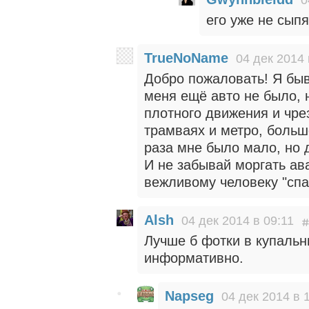
0
его уже не сыпя
TrueNoName
04 дек 2014 
Добро пожаловать! Я быв
меня ещё авто не было, 
плотного движения и чре
трамваях и метро, больше
раза мне было мало, но д
И не забывай моргать ава
вежливому человеку "спа
Alsh
04 дек 2014 в 09:11
Лучше б фотки в купальн
информативно.
Napseg
04 дек 2014 в 