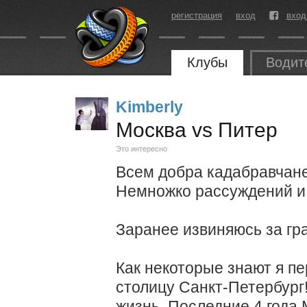
регистрация
вход
вход
Клубы
Водит
Kimberly
Москва vs Питер
Это интересно
Всем добра кадабравчане
Немножко рассуждений и
Заранее извиняюсь за гр
Как некоторые знают я п
столицу Санкт-Петербург
жизнь. Последние 4 года 