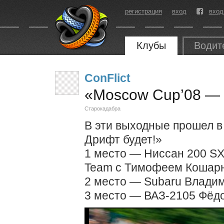
регистрация
вход
вход
Клубы
Водит
ConFlict
«Moscow Cup’08 — 
Старокадабра
В эти выходные прошел 
Дрифт будет!»
1 место — Ниссан 200 SX
Team с Тимофеем Кошар
2 место — Subaru Влади
3 место — ВАЗ-2105 Фёд