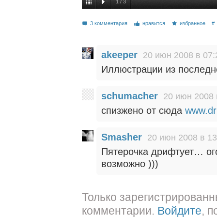
1
/
3
3 комментария
нравится
избранное
#
akeeper
20 июн 2008 в 07:
Иллюстрации из последнег
schumacher
20 июн 2008 
спизжено от сюда
www.dr
Smasher
20 июн 2008 в 13
Пятерочка дрифтует… ого
возможно )))
Только зарегистрированн
комментарии.
Войдите
, 