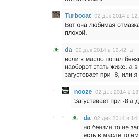
Turbocat
02 дек 2014 в 12
Вот она любимая отмазка
плохой.
da
02 дек 2014 в 12:42
если в масло попал бенз
наоборот стать жиже. а 
загустевает при -8, или 
nooze
02 дек 2014 в 13
Загустевает при -8 а 
da
02 дек 2014 в 14
но бензин то не за
есть в масле то ем