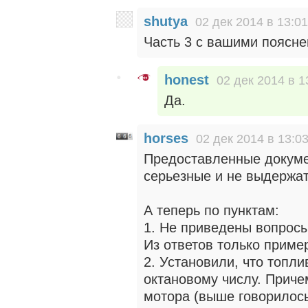
shutya
02 дек 2014 в 13:01
Часть 3 с вашими поясне
honest
02 дек 2014 в 1
Да.
horses
02 дек 2014 в 13:0
Предоставленные докуме
серьезные и не выдержат
А теперь по пунктам:
1. Не приведены вопросы
Из ответов только приме
2. Установили, что топл
октановому числу. Приче
мотора (выше говорилось