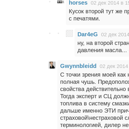
horses
02 дек 2014 в 1
Кусок второй тут же 
с печатями.
Dar4eG
02 дек 2014
ну, на второй стр
давления масла... 
Gwynnbleidd
02 дек 2014
С точки зрения моей как 
полная чушь. Предополож
свойства действительно 
Тогда эксперт и СЦ дол
топлива в систему смазки
дальше именно ЭТИ прич
страховой\нестраховой с
терминологией, дилер н