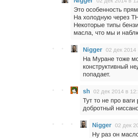
Nigger
02 дек 2014 в 1
Это особенность прям
На холодную через ТН
Некоторые типы бенз
масла, что мы и набл
Nigger
02 дек 2014 
На Муране тоже мо
конструктивный не
попадает.
sh
02 дек 2014 в 12
Тут то не про ваг
добротный ниссан
Nigger
02 дек 2
Ну раз он масл