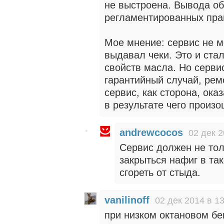
не выстроена. Вывода об
регламентированных пра
Мое мнение: сервис не м
выдавал чеки. Это и ста
свойств масла. Но сервис
гарантийный случай, рем
сервис, как сторона, ок
в результате чего произо
andrewcocos
02 дек 2
Сервис должен не тол
закрыться нафиг в та
сгореть от стыда.
vanilinoff
02 дек 2014 в 1
при низком октановом бе