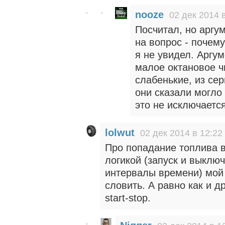
nooze
02 дек 2014 
Посчитал, но аргу
на вопрос - почем
я не увидел. Аргум
малое октановое чи
слабенькие, из сер
они сказали могло
это не исключаетс
lolwut
02 дек 2014 в 12:22
Про попадание топлива в
логикой (запуск и выклю
интервалы времени) мой
словить. А равно как и 
start-stop.