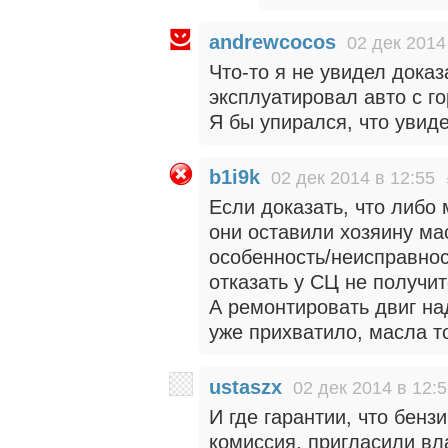
andrewcocos
02 дек 2014
Что-то я не увидел доказ
эксплуатировал авто с го
Я бы упирался, что увиде
b1i9k
02 дек 2014 в 12:55
Если доказать, что либо 
они оставили хозяину ма
особенность/неисправнос
отказать у СЦ не получит
А ремонтировать двиг на
уже прихватило, масла т
ustaszx
02 дек 2014 в 12:
И где гарантии, что бен
комиссия, пригласили в