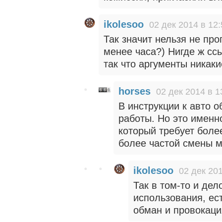
ikolesoo
02 дек 2014 в 12:
Так значит нельзя не про
менее часа?) Нигде ж сс
так что аргументы никаки
horses
02 дек 2014 в 1
В инструкции к авто 
работы. Но это имен
который требует боле
более частой смены м
ikolesoo
02 дек 201
Так в том-то и дел
использования, ес
обман и провокаци