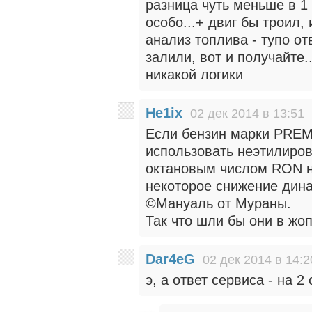
разница чуть меньше в 1
особо...+ двиг бы троил,
анализ топлива - тупо от
залили, вот и получайте.
никакой логики
He1ix
02 дек 2014 в 13:51
Если бензин марки PREM
использовать неэтилиро
октановым числом RON н
некоторое снижение дина
©Мануаль от Мураны.
Так что шли бы они в жо
Dar4eG
02 дек 2014 в 14:2
э, а ответ сервиса - на 2