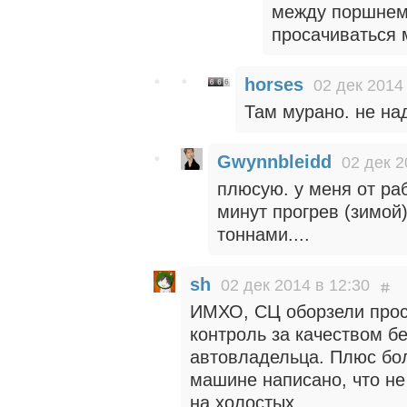
между поршнем 
просачиваться 
horses
02 дек 2014
Там мурано. не на
Gwynnbleidd
02 дек 2
плюсую. у меня от ра
минут прогрев (зимой
тоннами....
sh
02 дек 2014 в 12:30
ИМХО, СЦ оборзели прост
контроль за качеством бе
автовладельца. Плюс бол
машине написано, что не
на холостых.