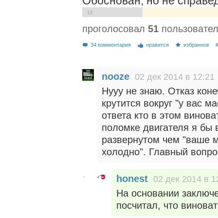
Обоснован, но не справе
12
проголосовал
51
пользовател
34 комментария
нравится
избранное
nooze
02 дек 2014 в 12:21
Нууу не знаю. Отказ кон
крутится вокруг "у вас м
ответа кто в этом винова
поломке двигателя я бы 
развернутом чем "ваше 
холодно". Главный вопрос
honest
02 дек 2014 в 1
На основании заключ
посчитал, что виноват