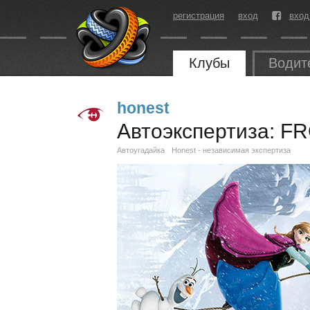
регистрация
вход
вход
Клубы
Водит
honest
Автоэкспертиза: F
Автоугадайка
Honest - независимая экспертиза