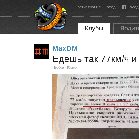
регистрация
вход
вход
Клубы
Водит
MaxDM
Едешь так 77км/ч и т
Пробка
Юмор