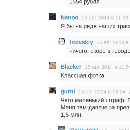
1554 рубля
Nanoo
15 авг 2014 в 11:38
Я бы на ряде наших трасс
titovskiy
15 авг 2014 в
ничего, скоро в город
Blacker
15 авг 2014 в 11:5
Классная фотка.
gurni
15 авг 2014 в 13:24
Чето маленький штраф. П
Меня там давече за прев
1,5 млн.