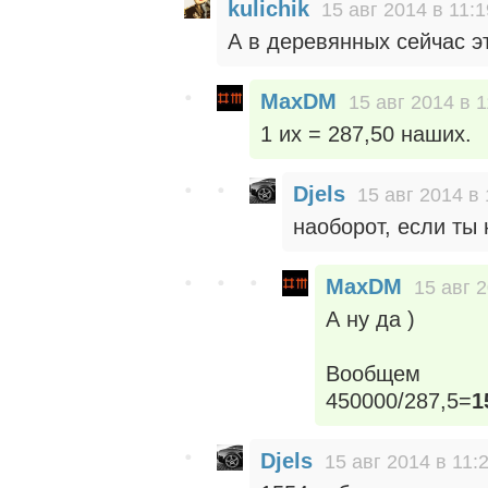
kulichik
15 авг 2014 в 11:1
А в деревянных сейчас э
MaxDM
15 авг 2014 в 1
1 их = 287,50 наших.
Djels
15 авг 2014 в 
наоборот, если ты 
MaxDM
15 авг 2
А ну да )
Вообщем
450000/287,5=
1
Djels
15 авг 2014 в 11: