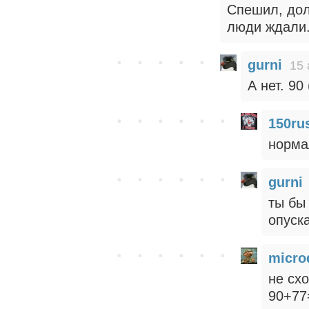
Спешил, дол
люди ждали.
gurni
15 
А нет. 90
150ru
норма
gurni
ты бы
опуска
micro
не схо
90+77