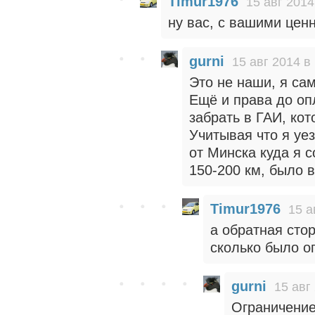
Timur1976
15 авг 2014
ну вас, с вашими цен
gurni
15 авг 2014 в
Это не наши, я са
Ещё и права до оп
забрать в ГАИ, кот
Учитывая что я уез
от Минска куда я с
150-200 км, было 
Timur1976
15 а
а обратная стор
сколько было о
gurni
15 авг
Ограничение 