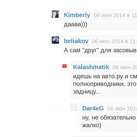
Kimberly
06 июн 2014 в 11
даааа)))
beliakov
06 июн 2014 в 11
А сам "друг" для засовыв
Kalashmatik
06 июн 20
идешь на авто.ру и с
полноприводники, это 
задницу...
Dar4eG
06 июн 201
ну, не обязательно
жалко)