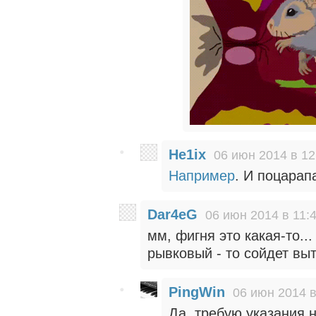
He1ix
06 июн 2014 в 12
Например
. И поцарап
Dar4eG
06 июн 2014 в 11:
мм, фигня это какая-то..
рывковый - то сойдет выт
PingWin
06 июн 2014 в
Да, требую указания 