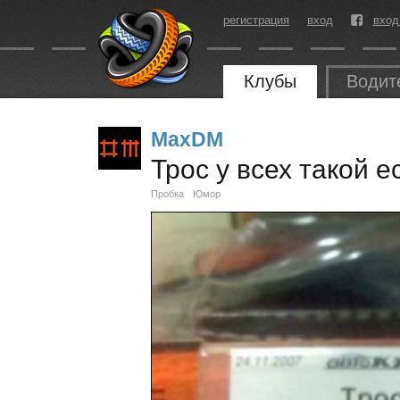
регистрация
вход
вход
Клубы
Водит
MaxDM
Трос у всех такой е
Пробка
Юмор