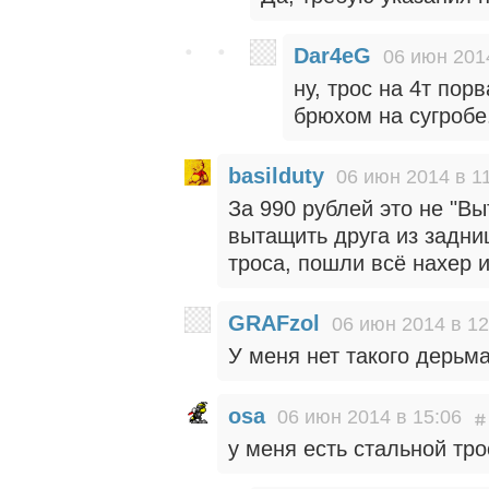
Dar4eG
06 июн 201
ну, трос на 4т пор
брюхом на сугробе.
basilduty
06 июн 2014 в 1
За 990 рублей это не "Вы
вытащить друга из задн
троса, пошли всё нахер и 
GRAFzol
06 июн 2014 в 12
У меня нет такого дерьма
osa
06 июн 2014 в 15:06
у меня есть стальной тро