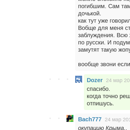
погибшим. Сам там
дочькой.
как тут уже говори
Вобще для меня ст
заблуждения. Всю 
по русски. И подум
замутят такую жопу
вообще звони если
Dozer
24 мар 20
спасибо.
когда точно реш
отпишусь.
Bach777
24 мар 20
окупацию Крыма..