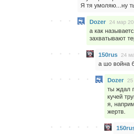
Я тя умоляю...ну т
Dozer
24 мар 20
а как называет
захватывают те
150rus
24 ма
а шо война 
Dozer
25
ты ждал 
кучей тр
я, наприм
жертв.
150ru