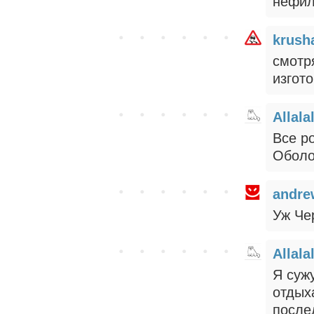
нефил
krush
смотря
изгото
Allala
Все р
Оболо
andre
Уж Чер
Allala
Я суж
отдых
после