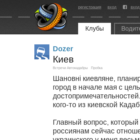
регистрация
вход
вход
Клубы
Водит
Dozer
Киев
Встречи Автокадабры
Пробка
Шановні киевляне, плани
город в начале мая с це
достопримечательностей.
кого-то из киевской Када
Главный вопрос, который 
россиянам сейчас отноше
украинского у меня весь