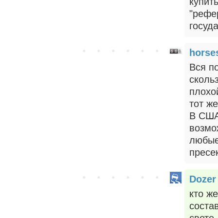
купить
"рефе
госуд
horse
Вся п
сколь
плохо
тот ж
В США
возмо
любые
пресе
Dozer
кто ж
соста
свете