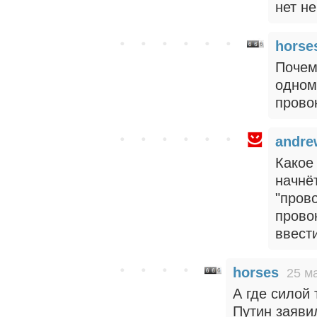
нет не
horse
Почем
одном
прово
andre
Какое 
начнёт
"пров
прово
ввест
horses
25 м
А где силой
Путин заяви