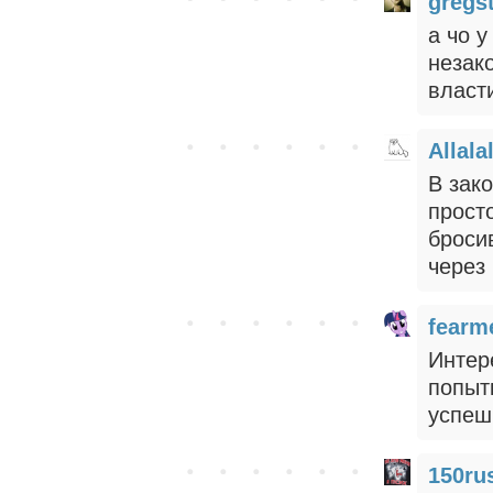
gregs
а чо у
незак
власт
Allala
В зак
прост
броси
через
fearm
Интер
попыт
успеш
150ru