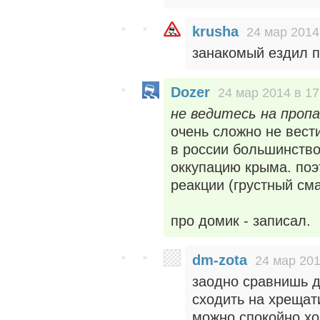
krusha
24 мар 2014
занакомый ездил п
Dozer
24 мар 2014 в 17
не ведитесь на пропаг
очень сложно не вест
в россии большинств
оккупацию крыма. поэ
реакции (грустный см
про домик - записал.
dm-zota
24 мар 201
заодно сравнишь 
сходить на хрещати
можно спокойно хо