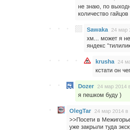
не знаю, по выход
количество гайцов
Sawaka
24 мар 
хм... может я н
яндекс "тилилик
krusha
24 м
кстати он че
Dozer
24 мар 2014 
я пешком буду )
OlegTar
24 мар 2014 в
>>Посети в Межигорь
уже закрыли туда экс