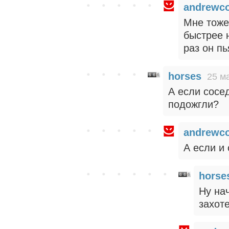
andrewc
Мне тоже
быстрее 
раз он пь
horses
25 м
А если сосед
подожгли?
andrewc
А если и
horse
Ну нач
захоте