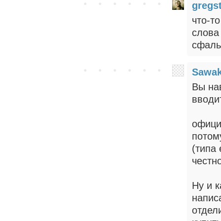
gregs
что-т
слова
сфаль
Sawa
Вы на
вводи
офици
потом
(типа 
честн
Ну и к
написа
отдел