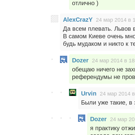
отлично )
AlexCrazY
24 мар 2014 в 
Да всем плевать. Львов 
В самом Киеве очень мног
будь мудаком и никто к т
Dozer
24 мар 2014 в 18
обещаю ничего не зах
референдумы не пров
Urvin
24 мар 2014 в
Были уже такие, в
Dozer
24 мар 20
я практику отжи