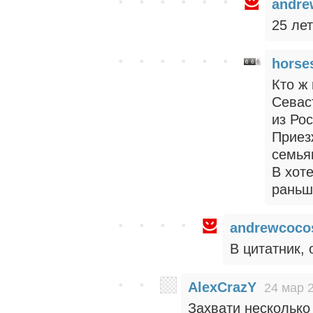
andre
25 ле
horse
Кто ж 
Севас
из Ро
Приез
семья
В хоте
раньш
andrewcoco
В цитатник, 
AlexCrazY
24 мар 
Захвати несколько