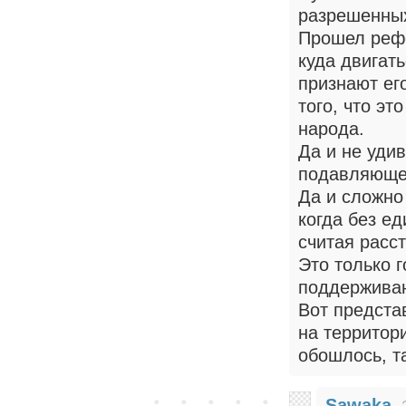
разрешенных
Прошел рефе
куда двигать
признают его
того, что э
народа.
Да и не удив
подавляюще
Да и сложно
когда без ед
считая расс
Это только 
поддерживаю
Вот предста
на территор
обошлось, та
Sawaka