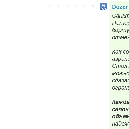
Dozer
Санкт
Петер
борту
отмен
Как с
аэроп
Столи
можно
сдава
огран
Кажды
салон
объем
надеж