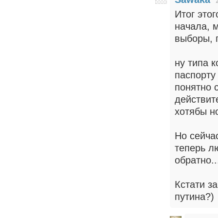
Итог это
начала, 
выборы, 
ну типа 
паспорту
понятно 
действит
хотябы н
Но сейча
теперь л
обратно..
Кстати з
путина?)