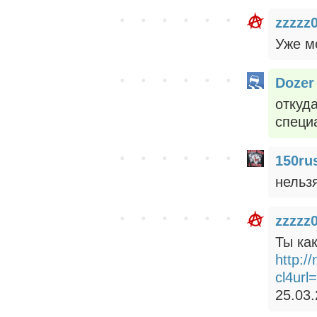
zzzzz0
Уже м
Dozer
откуд
специ
150ru
нельзя
zzzzz0
Ты как
http:/
cl4ur
25.03