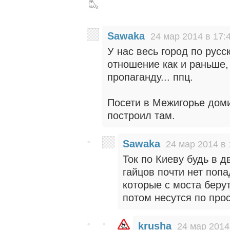
Sawaka
24 мар 2014 в 17:
У нас весь город по русс
отношение как и раньше,
пропаганду... ппц.
Посети в Межигорье доми
построил там.
Sawaka
24 мар 2014 в 
Ток по Киеву будь в д
гайцов почти нет поп
которые с моста берут
потом несутся по прос
krusha
24 мар 2014