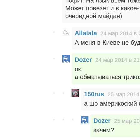
пофиг. На язык всем тоже
Может повезет и в какое
очередной майдан)
Allalala
24 мар 2014 в 
А меня в Киеве не бу
Dozer
24 мар 2014 в 21
ок.
а обматываться трико
150rus
25 мар 2014
а шо америкоский 
Dozer
25 мар 20
зачем?