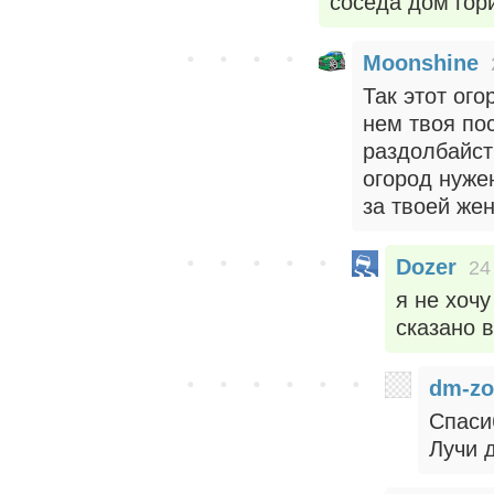
соседа дом гор
Moonshine
Так этот ого
нем твоя по
раздолбайст
огород нужен
за твоей же
Dozer
24
я не хочу
сказано в
dm-zo
Спаси
Лучи 