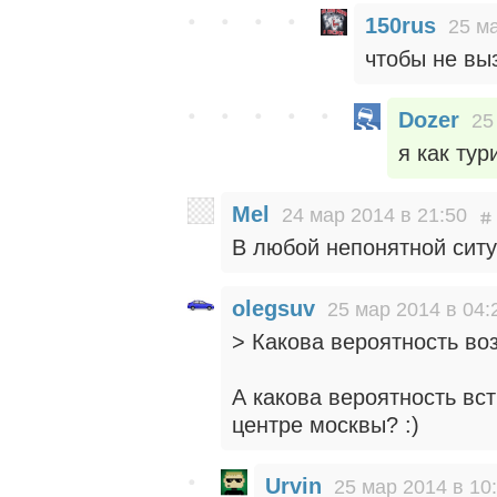
150rus
25 ма
чтобы не вы
Dozer
25
я как тур
Mel
24 мар 2014 в 21:50
В любой непонятной ситу
olegsuv
25 мар 2014 в 04:
> Какова вероятность во
А какова вероятность вс
центре москвы? :)
Urvin
25 мар 2014 в 10