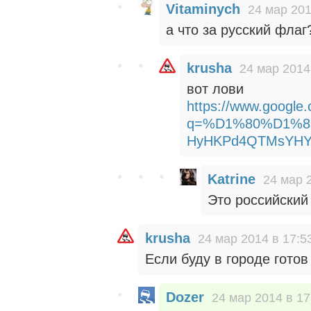
Vitaminych
24 мар 201
а что за русский фла
krusha
24 мар 2014
вот лови
https://www.google
q=%D1%80%D1%83
HyHKPd4QTMsYHY
Katrine
24 мар 
Это российский
krusha
24 мар 2014 в 17:5
Если буду в городе готов
Dozer
24 мар 2014 в 17