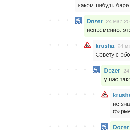
каком-нибудь баре
Dozer
24 мар 20
непременно. эт
krusha
24 м
Советую обо
Dozer
24
у нас так
krush
не зна
фирме
Dozer