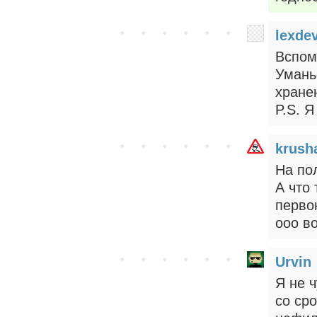
lexde
Вспом
Умань
хранен
P.S. Я
krush
На по
А что
перво
ооо во
Urvin
Я не 
со ср