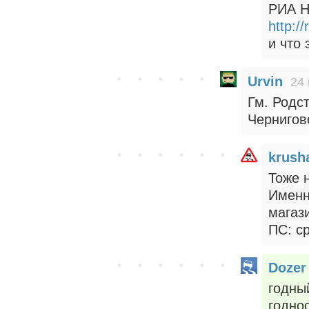
РИА Н
http:/
и что 
Urvin
24 
Гм. Родс
Черниговс
krush
Тоже н
Именн
магаз
ПС: ср
Dozer
годны
годнос