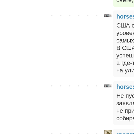
horse
США с
урове
самых
В США
успеш
а где
на ул
horse
Не пу
заявл
не пр
собир