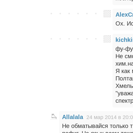
AlexC
Ох. Ис
kichki
фу-фу
Не см
хим.н
Я как
Полта
Хмель
"уваж
спектр:
Allalala
24 мар 2014 в 20:
Не обматывайся только т