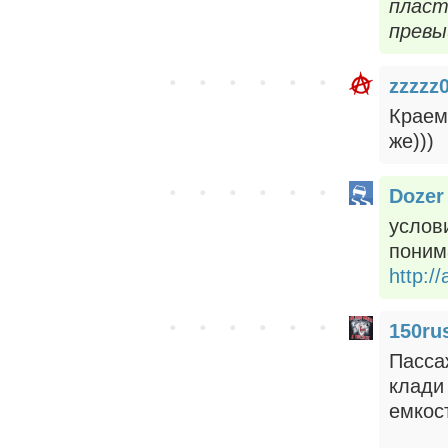
пласт
превы
zzzzz0
Краем
же)))
Dozer
услови
поним
http:
150ru
Пасса
клади
емкос