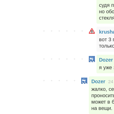
судя 
но об
стекл
krush
вот 3
только
Dozer
я уже 
Dozer
24
жалко, с
проносить
может в 
на вещи.