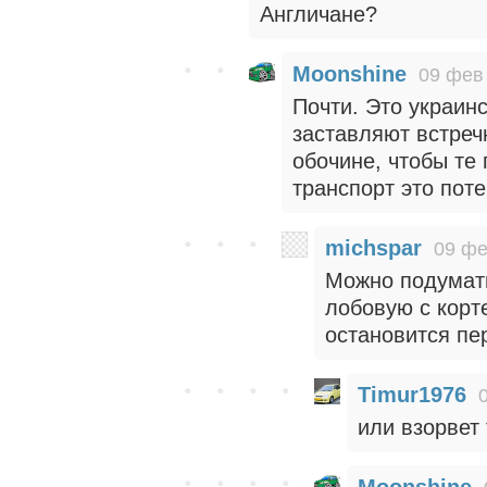
Англичане?
Moonshine
09 фев 
Почти. Это украин
заставляют встреч
обочине, чтобы те
транспорт это пот
michspar
09 фе
Можно подумать
лобовую с корт
остановится пе
Timur1976
или взорвет
Moonshine