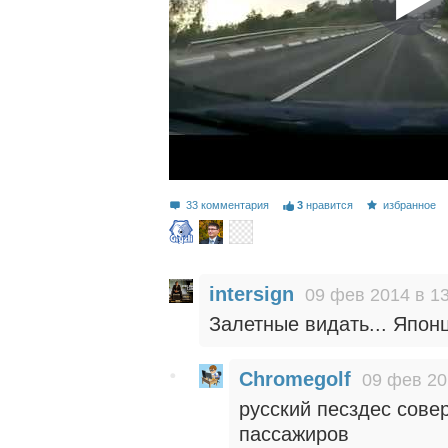
33 комментария
3
нравится
избранное
intersign
09 фев 2014 в 1
Залетные видать... Япон
Chromegolf
09 фев 20
русский песздес сове
пассажиров