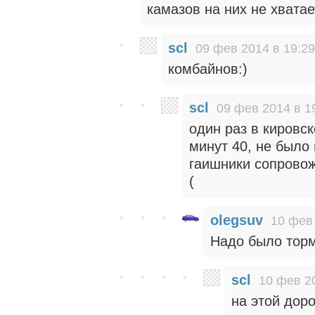
камазов на них не хватае
scl
09 фев 2014 в 19:29
комбайнов:)
scl
09 фев 2014 в 1
один раз в кировс
минут 40, не было
гаишники сопровож
(
olegsuv
10 фев 
Надо было торм
scl
10 фев 2
на этой доро