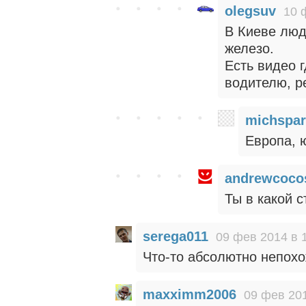
olegsuv
10 
В Киеве люд
железо.
Есть видео 
водителю, ре
michspar
Европа, 
andrewcoco
Ты в какой 
serega011
09 фев 2014 в 
Что-то абсолютно непохо
maxximm2006
09 фев 201