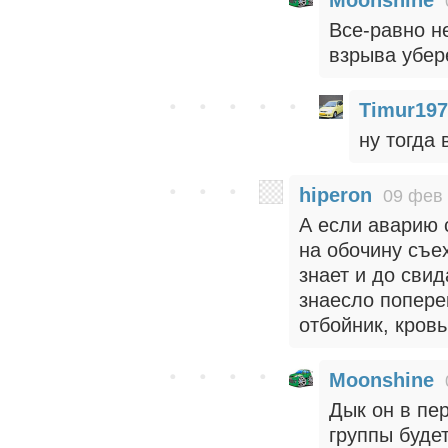
Все-равно н
взрыва убер
Timur197
ну тогда 
hiperon
09 фев 
А если аварию 
на обочину съе
знает и до сви
знаесло попере
отбойник, кровь
Moonshine
Дык он в пе
группы буде