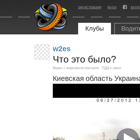
регистрация
вход
вход
Клубы
Водит
w2es
Что это было?
Видео с видеорегистраторов
ПДД и закон
Киевская область Украин