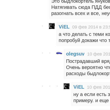
Это быдлокортель януков
Натягивать сюда ПДД бес
разогнать всех и все, не
ViEL
09 фев 2014 в 23:
а что делать с теми к
попробуй докажи что 
olegsuv
10 фев 201
Пострадавший вряд
Очень вероятно что
расходы быдлокор
ViEL
10 фев 201
ну а если есть з
примеру. и еще