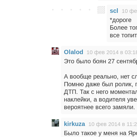
scl
10 фе
*дороге
Более тог
все топит
Olalod
10 фев 2014 в 03:1
Это было боян 27 сентяб
А вообще реально, нет с
Помню даже был ролик, г
ДТП. Так с него момента
наклейки, а водителя ув
вероятнее всего замяли.
kirkuza
10 фев 2014 в 11:
Было такое у меня на Яр