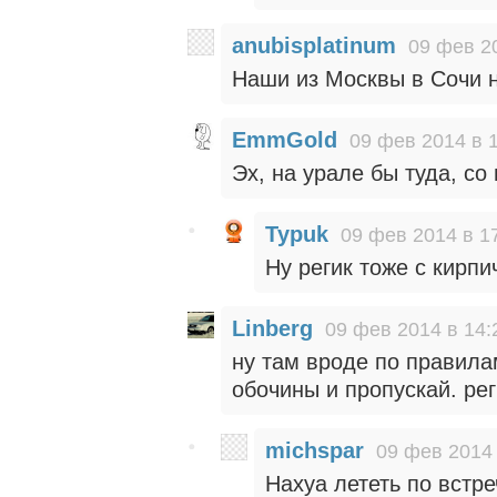
anubisplatinum
09 фев 2
Наши из Москвы в Сочи 
EmmGold
09 фев 2014 в 
Эх, на урале бы туда, со
Typuk
09 фев 2014 в 1
Ну регик тоже с кирп
Linberg
09 фев 2014 в 14:
ну там вроде по правила
обочины и пропускай. рег
michspar
09 фев 2014 
Нахуа лететь по встр