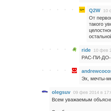
Q2W
10 
От перво
такого ув
целостно
остально
ride
10 фев 
РАС-ПИ-ДО-
andrewcoco
Эх, мечты-м
olegsuv
09 фев 2014 в 17:
Всем уважаемым объясн