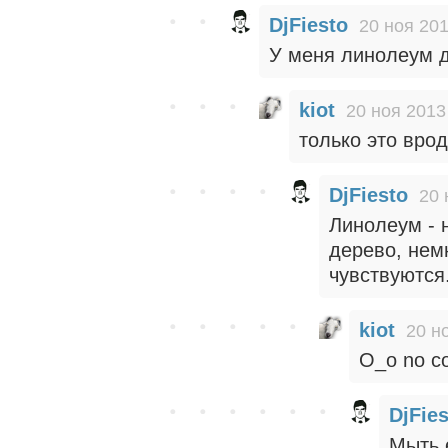
DjFiesto
20 ноя 201
У меня линолеум д
kiot
20 ноя 2013
только это врод
DjFiesto
20 
Линолеум - 
дерево, нем
чувствуются.
kiot
20 н
О_о no c
DjFie
Мыть 