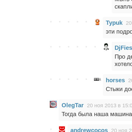
скапли
Typuk
20
эти подр
DjFie
Про де
хотело
horses
2
Стыки до
OlegTar
20 ноя 2013 в 15:
Тогда была наша машина,
andrewcocos
20 ноя 2