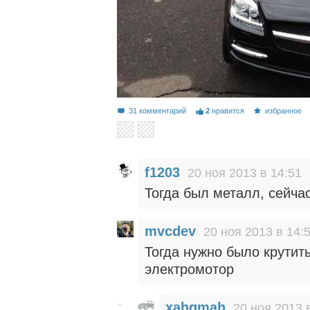
31 комментарий
2
нравится
избранное
f1203
20 ноя 2013 в 14:51
Тогда был металл, сейча
mvcdev
20 ноя 2013 в 14:
Тогда нужно было крутить
электромотор
xahgmah
20 ноя 2013 