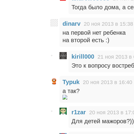
Тогда было дома, а се
dinarv
20 ноя 2013 в 15:38
на первой нет ребенка
на второй есть :)
kirill000
21 ноя 2013 в 
Это к вопросу востре
Typuk
20 ноя 2013 в 16:40
а так?
r1zar
20 ноя 2013 в 17:
Для детей мажоров?))