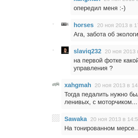
опередил меня :-)
horses
20 ноя 2013 в 1
Ага, забота об экологи
slaviq232
20 ноя 2013 
на первой фотке како
управления ?
xahgmah
20 ноя 2013 в 14
Тогда педалить нужно бы
ленивых, с моторчиком...
Sawaka
20 ноя 2013 в 14:
На тонированном мерсе...