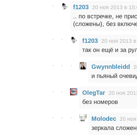
f1203
20 ноя 2013 в 15
.. по встречке, не пр
(сложены), без включ
f1203
20 ноя 2013 в
так он ещё и за ру
Gwynnbleidd
2
и пьяный очеви
OlegTar
20 ноя 201
без номеров
Molodec
20 ноя
зеркала сложе