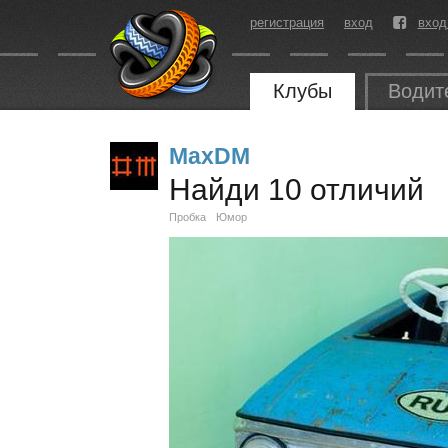
регистрация
вход
вход
Клубы
Водит
MaxDM
Найди 10 отличий
Пробка
Юмор