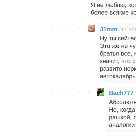
Я не люблю, ко
более всякие к
J1mm
17 но
Ну ты сейча
Это же не ч
братья все, 
значит, что 
развито норм
автокадабры
Bach777
Абсолютн
Но, когд
рашкой, 
аналогии