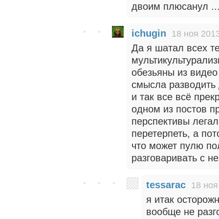
двоим плюсанул ..
ichugin
18 ноя 2013
Да я шатал всех те
мультикультурализм
обезьяны из видео
смысла разводить 
и так все всё прек
одном из постов п
перспективы легал
перетерпеть, а по
что может пулю по
разговаривать с н
tessarac
18 ноя
я итак осторож
вообще не разг