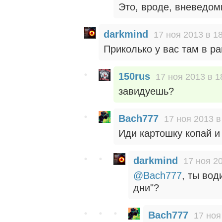
Это, вроде, вневедом
darkmind
17 ноя 2013 в 1
Приколько у вас там в р
150rus
17 ноя 2013 в 1
завидуешь?
Bach777
17 ноя 2013 в
Иди картошку копай и
darkmind
17 ноя 2
@Bach777
, ты вод
дни"?
Bach777
17 ноя