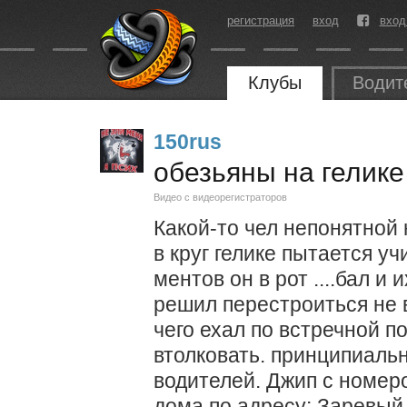
регистрация
вход
вход
Клубы
Водит
150rus
обезьяны на гелике
Видео с видеорегистраторов
Какой-то чел непонятной
в круг гелике пытается уч
ментов он в рот ....бал и 
решил перестроиться не 
чего ехал по встречной п
втолковать. принципиаль
водителей. Джип с номер
дома по адресу: Заревый 