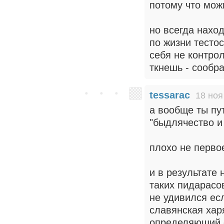
потому что мож
но всегда наход
по жизни тестос
себя не контро
ткнешь - сообр
tessarac
18 ноя
а вообще ты пу
"быдлячество и
плохо не перво
и в результате 
таких пидарасов
не удивился ес
славянская хар
определяющий 