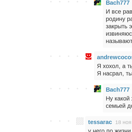
Bach777
И все ра
родину р
закрыть э
извиняюс
называют
andrewcoco
Я хохол, а т
Я насрал, ты
Bach777
Ну какой
семьей д
tessarac
18 ноя
у него по жизни