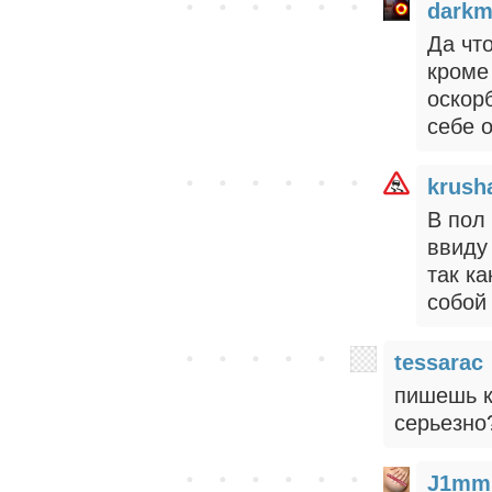
darkm
Да что
кром
оскор
себе о
krush
В пол
ввиду
так ка
собой
tessarac
пишешь к
серьезно
J1mm