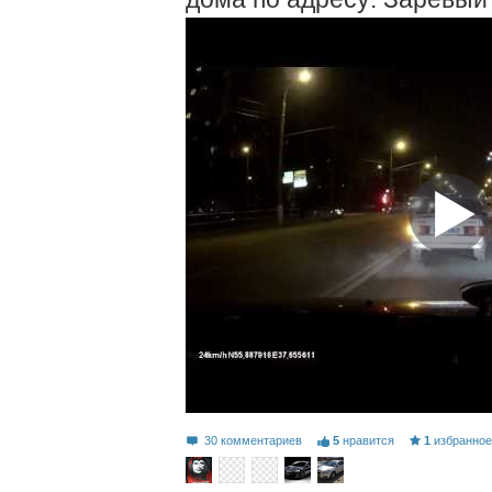
30 комментариев
5
нравится
1
избранно