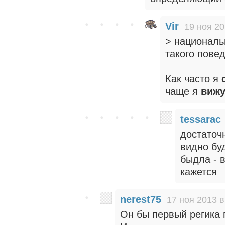
Vir
19 ноя 20
> националь
такого пове
Как часто я
чаще я
виж
tessarac
достаточ
видно бу
быдла - в
кажется
nerest75
17 ноя 2013 в
Он бы первый регика 