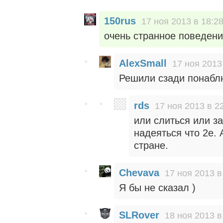
150rus
17 ноя 2013 в 18:2
очень странное поведен
AlexSmall
17 ноя 2013
Решили сзади понаблюд
rds
17 ноя 2013 в 2
или слиться или за
надеяться что 2е.
стране.
Chevava
17 ноя 2013 в
Я бы не сказал )
SLRover
18 ноя 2013 в