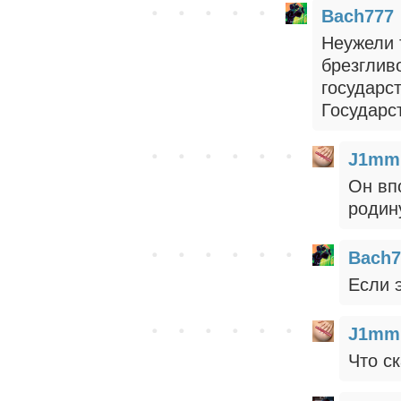
Bach777
Неужели 
брезглив
государст
Государс
J1mm
Он вп
родин
Bach7
Если э
J1mm
Что с