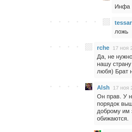
Инфа 
tessa
ложь
rche
17 ноя 
Да, не нужно
нашу страну
любя) Брат н
Alsh
17 ноя 
Он прав. У н
порядок выш
доброму им 
обижаются.