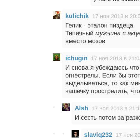
kulichik
17 ноя 2013 в 20:
Гелик - эталон пиздеца.
Типичный
мужчина с акц
вместо мозов
ichugin
17 ноя 2013 в 21:0
И снова я убеждаюсь что
огнестрелы. Если бы это
выделываться, то как м
чашечку прострелить, чт
Alsh
17 ноя 2013 в 21:
И сесть потом за раз
slaviq232
17 ноя 2