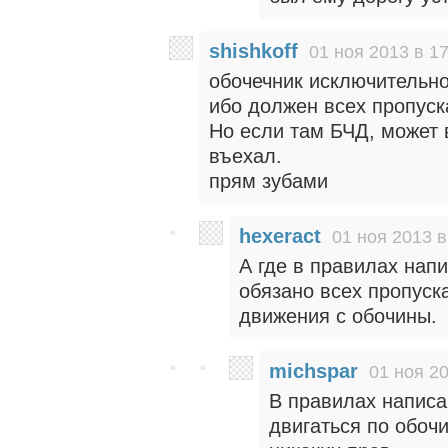
shishkoff
01 ноя 2013 в 17
обочечник исключительно
ибо должен всех пропуск
Но если там БЧД, может в
въехал.
прям зубами
hexeract
01 ноя 2013 в
А где в правилах напи
обязано всех пропуска
движения с обочины.
michspar
01 ноя 20
В правилах написа
двигаться по обоч