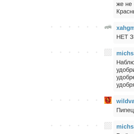
же не
Красн
xahg
НЕТ З
michs
Наблю
удобр
удобр
удобр
wildv
Пипец
michs