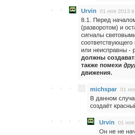
Urvin
01 ноя 2013 в
8.1. Перед начало
(разворотом) и ос
сигналы световыми
соответствующего 
или неисправны - 
должны создавать
также помехи
дру
движения.
michspar
01 но
В данном случа
создаёт красны
Urvin
01 ноя
Он не не на