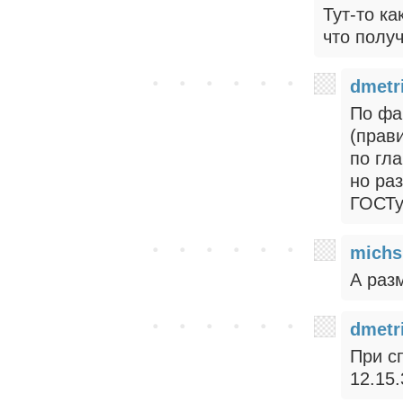
Тут-то ка
что полу
dmetr
По фа
(прав
по гл
но ра
ГОСТу
michs
А раз
dmetr
При с
12.15.