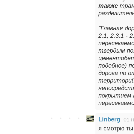
также
трам
разделитель
"Главная дор
2.1, 2.3.1 -
пересекаемо
твердым по
цементобет
подобное) п
дорога по 
территорий
непосредств
покрытием н
пересекаем
Linberg
01 н
я смотрю ты 