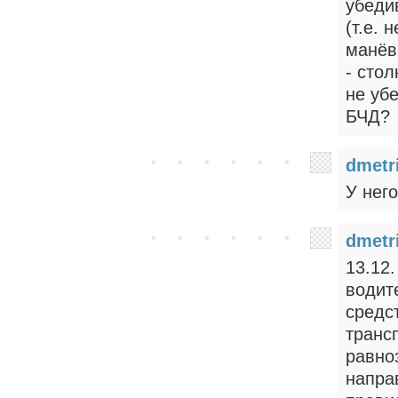
убеди
(т.е. 
манёв
- сто
не уб
БЧД?
dmetr
У него
dmetr
13.12
водит
средс
транс
равно
напра