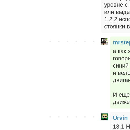
уровне с
или выде
1.2.2 ис
стоянки 
mrste
а как
говор
синий
и вел
двига
И еще
движе
Urvin
13.1 Н