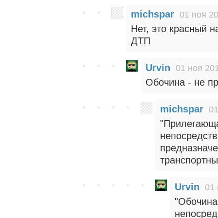
michspar
01 ноя 20
Нет, это красный 
ДТП
Urvin
01 ноя 201
Обочина - не п
michspar
01
"Прилегающа
непосредств
предназначе
транспортны
Urvin
01 
"Обочина
непосред