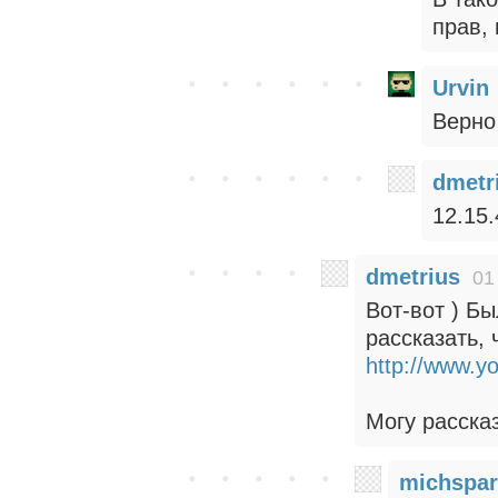
прав,
Urvin
Верно
dmetr
12.15.
dmetrius
01
Вот-вот ) Бы
рассказать, 
http://www.y
Могу расска
michspar