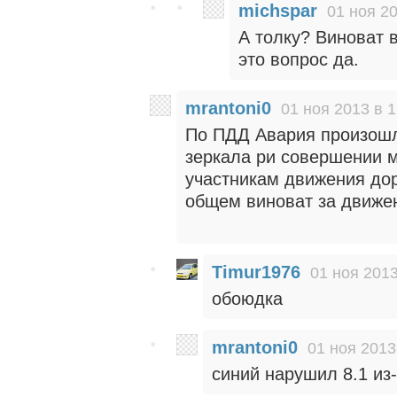
michspar
01 ноя 20
А толку? Виноват в
это вопрос да.
mrantoni0
01 ноя 2013 в 1
По ПДД Авария произошла
зеркала ри совершении м
участникам движения дор
общем виноват за движен
Timur1976
01 ноя 2013
обоюдка
mrantoni0
01 ноя 2013
синий нарушил 8.1 из