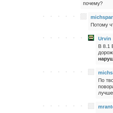
почему?
michspar
Потому ч
Urvin
В 8.1 
дорож
наруш
michs
По тво
повора
лучше
mrant