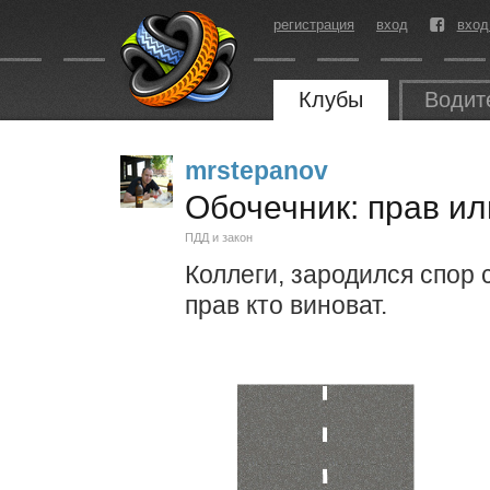
регистрация
вход
вход
Клубы
Водит
mrstepanov
Обочечник: прав ил
ПДД и закон
Коллеги, зародился спор с
прав кто виноват.