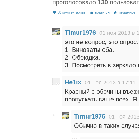
проголосовало
130
пользова
86 комментариев
нравится
избранное
Timur1976
01 ноя 2013 в 
это не вопрос, это опрос. 
1. Виноваты оба.
2. Обоюдка.
3. Посмотреть в зеркало 
He1ix
01 ноя 2013 в 17:11
Красный с обочины въезж
пропускать ваще всех. Я
Timur1976
01 ноя 2013
Обычно в таких случа