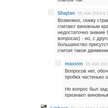
Shajtan
05 ноя 2013 в 
Возможно, скажу стран
считают виновным кра
недостаточно знание 
вопросах) - но, с друг
большинство присутс
считая такое движен
maxxim
05 ноя 201
Вопросов нет, обоч
пробка частенько 
Но вопрос был зад
признают виновным"