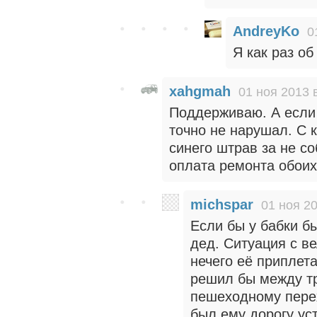
AndreyKo
0
Я как раз об
xahgmah
01 ноя 2013 
Поддерживаю. А если 
точно не нарушал. С 
синего штрав за не с
оплата ремонта обои
michspar
01 ноя 20
Если бы у бабки бы
дед. Ситуация с в
нечего её приплета
решил бы между т
пешеходному перех
был ему дорогу ус