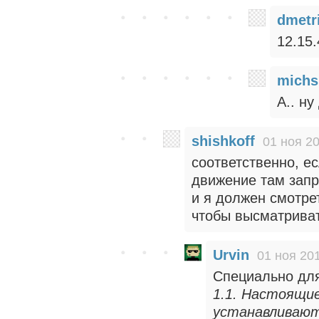
dmetr
12.15.
michs
А.. ну
shishkoff
01 ноя 20
соответственно, ес
движение там зап
и я должен смотрет
чтобы высматриват
Urvin
01 ноя 201
Специально для
1.1. Настоящи
устанавливают