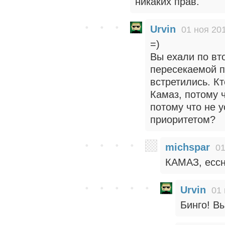
никаких прав.
Urvin
01 ноя 201
=)
Вы ехали по вт
пересекаемой п
встретились. К
Камаз, потому ч
потому что не 
приоритетом?
michspar
01
КАМАЗ, ессн
Urvin
01 
Бинго! В