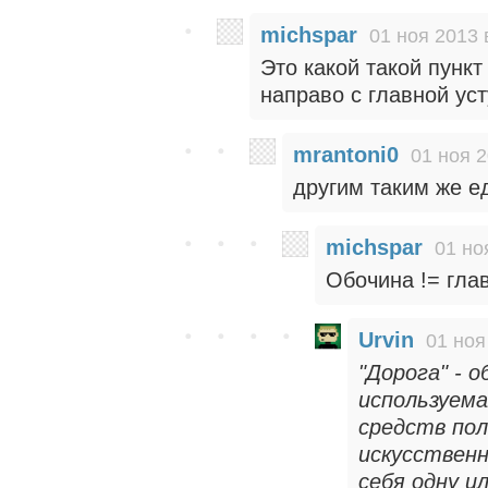
michspar
01 ноя 2013 
Это какой такой пунк
направо с главной уст
mrantoni0
01 ноя 2
другим таким же е
michspar
01 но
Обочина != гла
Urvin
01 ноя
"Дорога" - 
используем
средств пол
искусственн
себя одну и