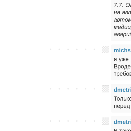
7.7. 
на ав
автом
медиц
авари
michs
я уже
Вроде 
требо
dmetr
Тольк
перед
dmetr
В так