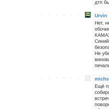
дтп б
Urvin
Нет, 
обочи
КАМАЗ
Синий
безоп
Не уб
винов
печал
michs
Ещё п
собир
встре
поворо