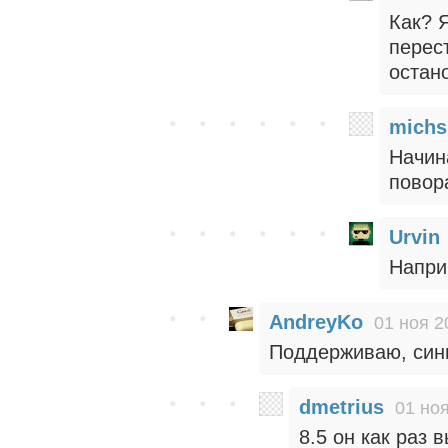
Как? 
перес
остан
michs
Начин
повор
Urvin
Напри
AndreyKo
01 ноя 2
Поддерживаю, си
dmetrius
01 ноя
8.5 он как раз 