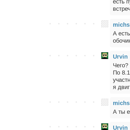
есть п
встре
michs
А есть
обочи
Urvin
Чего?
По 8.
участ
я дви
michs
А ты 
Urvin