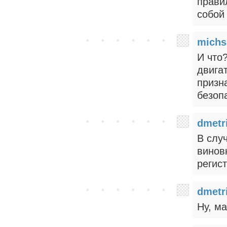
прави
собой
michs
И что
двига
призн
безоп
dmetr
В слу
винов
регист
dmetr
Ну, м