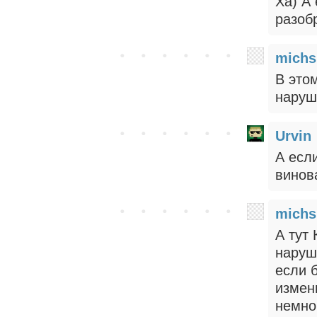
Ха) А
разоб
michs
В это
наруш
Urvin
А есл
винов
michs
А тут
наруш
если 
измен
немног