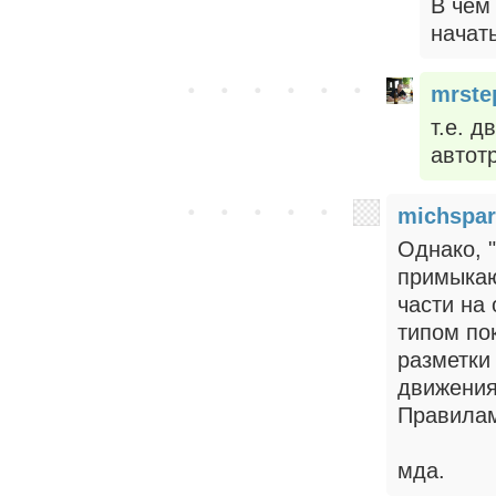
В чём
начат
mrste
т.е. 
автот
michspar
Однако, 
примыкаю
части на
типом по
разметки 
движения,
Правила
мда.