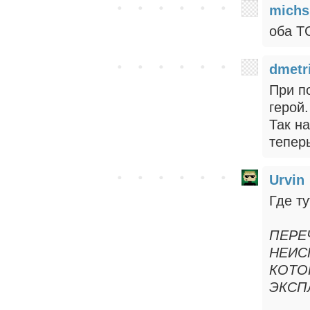
michs
оба Т
dmetr
При п
герой.
Так н
теперь
Urvin
Где т
ПЕРЕ
НЕИС
КОТ
ЭКСП