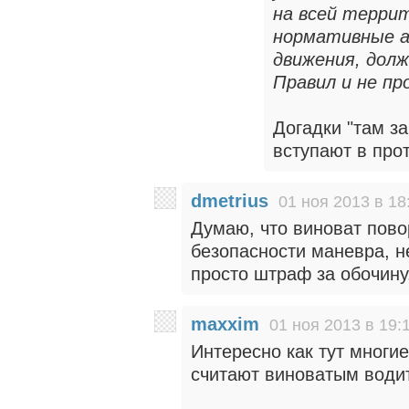
на всей террит
нормативные а
движения, дол
Правил и не п
Догадки "там за
вступают в про
dmetrius
01 ноя 2013 в 18
Думаю, что виноват пов
безопасности маневра, н
просто штраф за обочину
maxxim
01 ноя 2013 в 19:
Интересно как тут многи
считают виноватым води