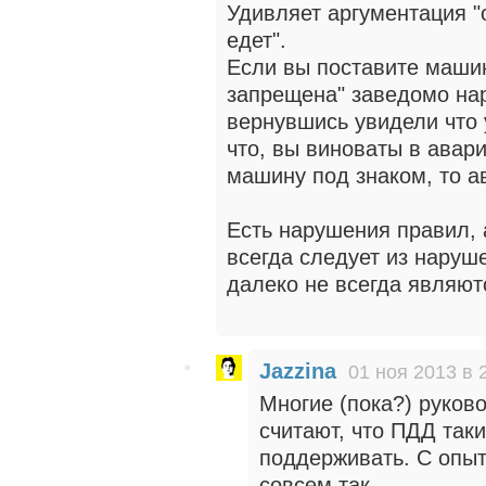
Удивляет аргументация "
едет".
Если вы поставите машин
запрещена" заведомо на
вернувшись увидели что 
что, вы виноваты в авар
машину под знаком, то а
Есть нарушения правил, 
всегда следует из наруш
далеко не всегда являют
Jazzina
01 ноя 2013 в 
Многие (пока?) руков
считают, что ПДД так
поддерживать. С опыто
совсем так.