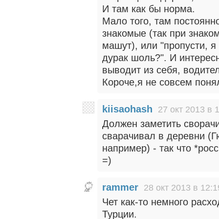
И там как бы норма.
Мало того, там постоянно
знакомые (так при знако
машут), или "пропусти, я
дурак шоль?". И интересн
выводит из себя, водител
Короче,я не совсем поня
kiisaohash
27 окт 2013 в 
Должен заметить сворачи
сварачивал в деревни (Г
например) - так что *рос
=)
rammer
28 окт 2013 в 12:1
Чет как-то немного расх
Турции.