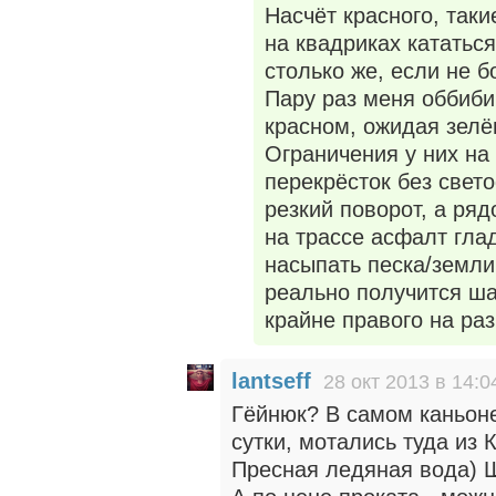
Насчёт красного, таки
на квадриках кататьс
столько же, если не 
Пару раз меня оббибик
красном, ожидая зелё
Ограничения у них на
перекрёсток без свет
резкий поворот, а ряд
на трассе асфалт глад
насыпать песка/земли
реально получится шан
крайне правого на ра
lantseff
28 окт 2013 в 14:0
Гёйнюк? В самом каньоне
сутки, мотались туда из
Пресная ледяная вода) 