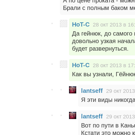
А по цене проката - можн
Брали с полным баком мег
HoT-C
28 окт 2013 в 16
Да гейнюк, до самого
довольно узкая начала
будет развернуться.
HoT-C
28 окт 2013 в 17
Как вы узнали, Гёйню
lantseff
29 окт 2013
Я эти виды никогда
lantseff
29 окт 2013
Вот по пути в Кань
Кстати это можно к