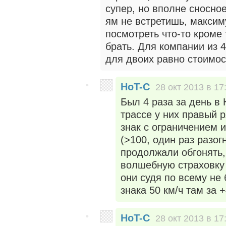
супер, но вполне сносно
ям не встретишь, максим
посмотреть что-то кроме
брать. Для компании из 4
для двоих равно стоимос
HoT-C
28 окт 2013 в 17
Был 4 раза за день в 
трассе у них правый р
знак с ограничением 
(>100, один раз разог
продолжали обгонять,
волшебную страховку 
они судя по всему не 
знака 50 км/ч там за 
HoT-C
28 окт 2013 в 17