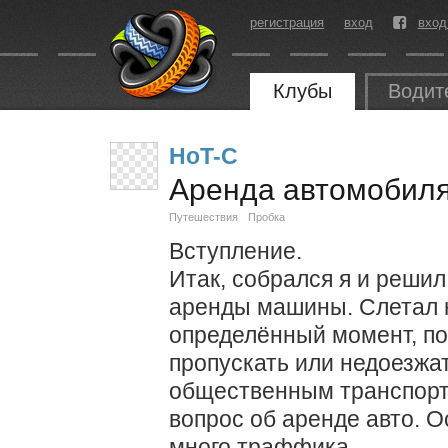
регистрация
вход
вход
Клубы
Водит
HoT-C
Аренда автомобиля
Путешествия
Пробка
Вступление.
Итак, собрался я и решил
аренды машины. Слетал н
определённый момент, по
пропускать или недоезжа
общественным транспорто
вопрос об аренде авто. 
много траффика