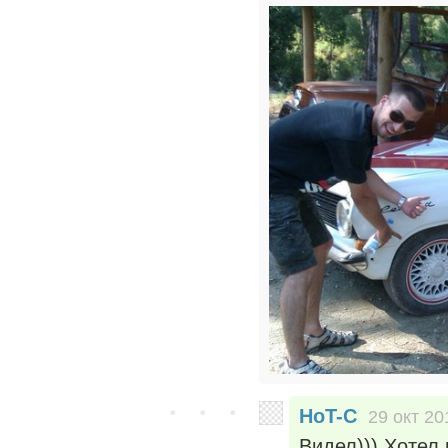
HoT-C
29 окт 20
Видел))) Хотел 