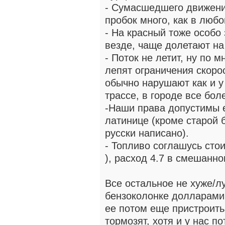
- Сумасшедшего движения
пробок много, как в люб
- На красный тоже особо 
везде, чаще долетают на 
- Поток не летит, ну по м
лепят ограничения скорос
обычно нарушают как и у
трассе, в городе все бол
-Наши права допустимы е
латинице (кроме старой б
русски написано).
- Топливо соглашусь стои
), расход 4.7 в смешанно
Все остальное не хуже/л
бензоколонке долларами
ее потом еще пристроить 
тормозят, хотя и у нас п