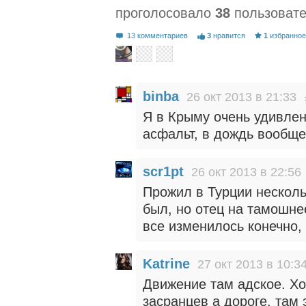
проголосовало
38
пользоват
13 комментариев
3
нравится
1
избранно
binba
26 окт 2013 в 21:33
Я в Крыму очень удивлен
асфальт, в дождь вообще
scr1pt
26 окт 2013 в 22:56
Прожил в Турции несколь
был, но отец на тамошне
все изменилось конечно,
Katrine
27 окт 2013 в 10:3
Движение там адское. Хо
засранцев а дороге, там э