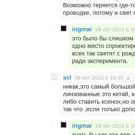
Возможно теряется где-т
проводке, потому и свет 
ingmar
08 окт 2013 в 1
это было бы слишком 
одно место спроектир
всех так светят с рож
ради эксперимента.
scl
08 окт 2013 в 16:40
никак,это самый большой
линзованные это китай, 
либо ставить ксенон,но о
так что ,если только до
ingmar
08 окт 2013 в 1
знать бы как эти доп.