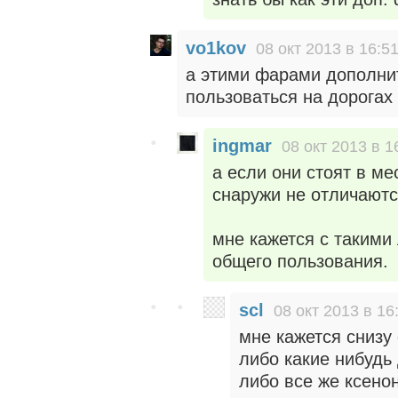
vo1kov
08 окт 2013 в 16:5
а этими фарами дополнит
пользоваться на дорогах
ingmar
08 окт 2013 в 1
а если они стоят в м
снаружи не отличаютс
мне кажется с такими
общего пользования.
scl
08 окт 2013 в 16
мне кажется снизу 
либо какие нибудь
либо все же ксенон