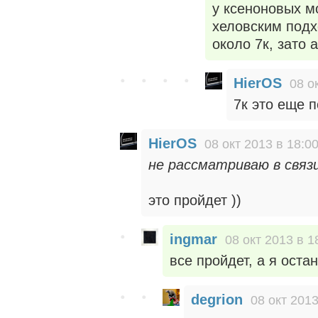
у ксеноновых м
хеловским подх
около 7к, зато 
HierOS
08 о
7к это еще п
HierOS
08 окт 2013 в 18:0
не рассматриваю в связ
это пройдет ))
ingmar
08 окт 2013 в 1
все пройдет, а я остан
degrion
08 окт 2013