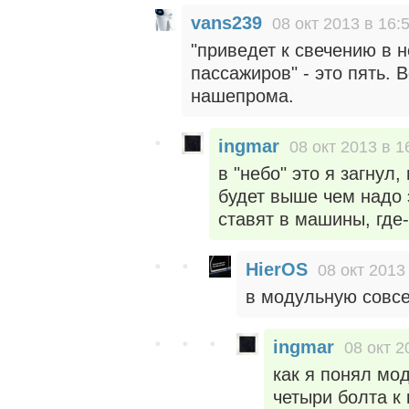
vans239
08 окт 2013 в 16:
"приведет к свечению в н
пассажиров" - это пять.
нашепрома.
ingmar
08 окт 2013 в 1
в "небо" это я загнул,
будет выше чем надо 
ставят в машины, где-
HierOS
08 окт 2013
в модульную совсе
ingmar
08 окт 2
как я понял мод
четыри болта к 