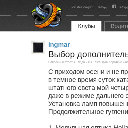
регистрация
вход
вход
Клубы
Водит
ingmar
Выбор дополнитель
Вопросы и ответы
Лада 2114 - Чепырка-Короткие-Лап
С приходом осени и не 
в темное время суток ка
штатного света мой четыр
даже в режиме дальнего 
Установка ламп повышенн
Продолжительное гуглени
1. Модульная оптика Hell