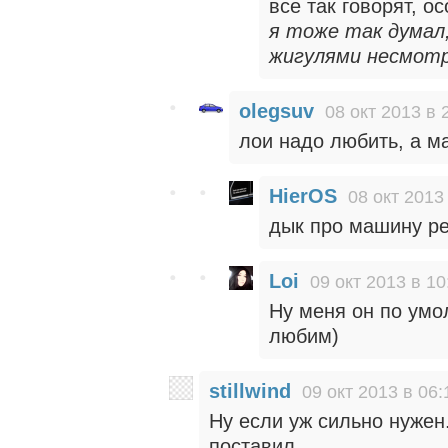
все так говорят, о
я тоже так думал,
жигулями несмотр
olegsuv
08 окт 2013 в 
лои надо любить, а м
HierOS
08 окт 2013
дык про машину ре
Loi
09 окт 2013 в 10
Ну меня он по умо
любим)
stillwind
09 окт 2013 в 06:
Ну если уж сильно нужен
поставил.