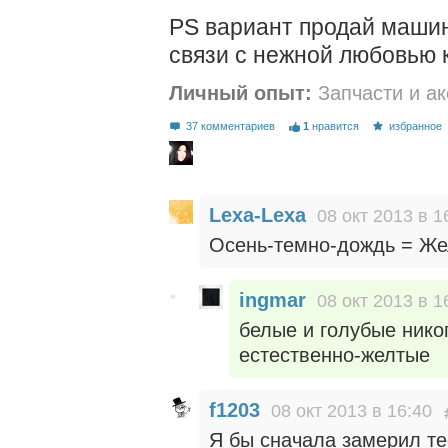
PS вариант продай машин
связи с нежной любовью 
Личный опыт:
Запчасти и а
37 комментариев
1
нравится
избранное
Lexa-Lexa
08 окт 2013 в 1
Осень-темно-дождь = Ж
ingmar
08 окт 2013 в 1
белые и голубые нико
естественно-желтые
f1203
08 окт 2013 в 16:40
Я бы сначала замерил те