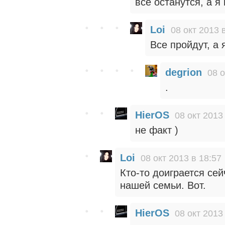
все останутся, а я
Loi
08 окт 2013 
Все пройдут, а 
degrion
08 о
.
HierOS
08 окт 2013
не факт )
Loi
08 окт 2013 в 18:57
Кто-то доиграется сей
нашей семьи. Вот.
HierOS
08 окт 2013