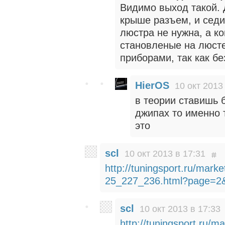
Видимо выход такой. 
крыше разъем, и седи
люстра не нужна, а к
становленые на люсте
приборами, так как бе
HierOS
10 окт 2013
в теории ставишь б
джипах то именно т
это
scl
10 окт 2013 в 17:31
http://tuningsport.ru/mark
25_227_236.html?page=2&
scl
10 окт 2013 в 17:33
http://tuningsport.ru/m