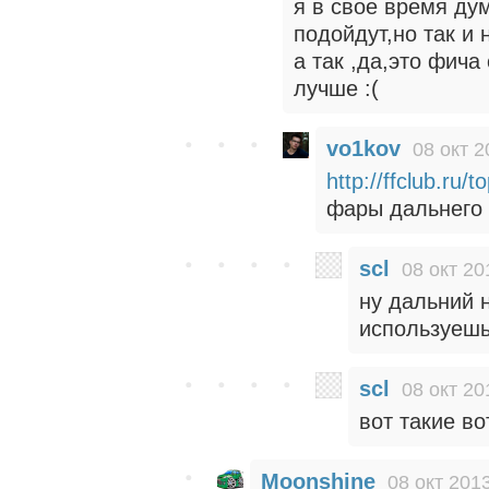
я в свое время дум
подойдут,но так и 
а так ,да,это фича
лучше :(
vo1kov
08 окт 2
http://ffclub.ru/
фары дальнего 
scl
08 окт 20
ну дальний н
используешь.
scl
08 окт 20
вот такие в
Moonshine
08 окт 201