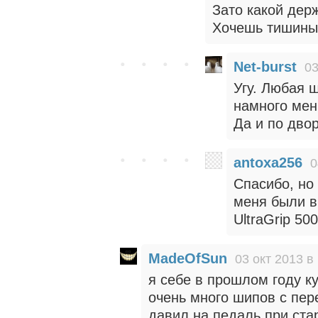
Зато какой держ
Хочешь тишины 
Net-burst
03
Угу. Любая 
намного мен
Да и по дво
antoxa256
0
Спасибо, но
меня были в
UltraGrip 500
MadeOfSun
03 окт 2013 в
я себе в прошлом году куп
очень много шипов с пер
давил на педаль при ста