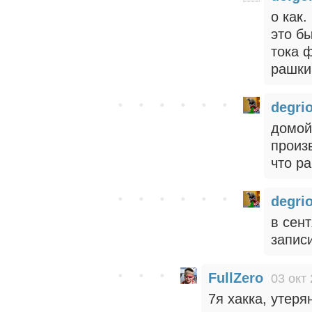
о как.
это б
тока 
рашки
degri
домой 
произ
что р
degri
в сен
записи
FullZero
03 окт
7я хакка, утеря