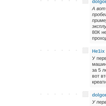
dolgo
А вот
пробе
приме
экспл
80К н
проход
He1ix
У перв
машин
за 5 л
вот в
креат
dolgo
У пер