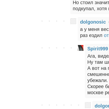
Но стоил значи
подкупал, хотя 
dolgonosic
а у меня ве
раз ездил
от
Spirit999
Ага, виде
Ну там ш
А вот на
смешенно
убежали.
Скорее б
москве ре
dolgo