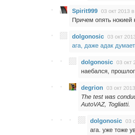
Spirit999
03 окт 2013 в
Причем опять нокией к
dolgonosic
03 окт 201
ага, даже адак думает
dolgonosic
03 окт 
наебался, прошлог
degrion
03 окт 2013
The test was conduc
AutoVAZ, Togliatti.
dolgonosic
03 
ага. уже тоже у