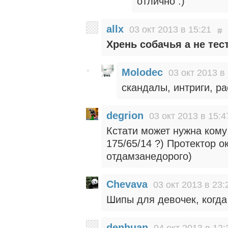
отлично :)
allx
03 окт 2013 в 15:21
Хрень собачья а не тес
Molodec
03 окт 2013 в
скандалы, интриги, р
degrion
03 окт 2013 в 15:4
Кстати может нужна ком
175/65/14 ?) Протектор ок
отдамзанедорого)
Chevava
03 окт 2013 в 23:
Шипы для девочек, когда
denhuan
04 окт 2013 в 12: