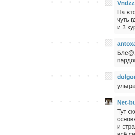
Vndzz
На вт
чуть 
и 3 ку
antox
Бле@,
пардо
dolgo
ультра
Net-b
Тут с
основ
и стра
всё си