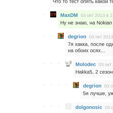
Что то тест опять какой 
MaxDM
03 окт 2013 в 1
Ну не знаю, на Nokian
degrion
03 окт 2013
7я хакка, после о
на обоих осях...
Molodec
03 окт
Hakka5, 2 сезон
degrion
03 о
5я лучше, уж
dolgonosic
03 