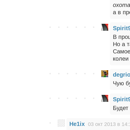
охота
а в п
Spirit
В про
Но а т
Самое
колеи
degri
Чую б
Spirit
Будет 
He1ix
03 окт 2013 в 14: