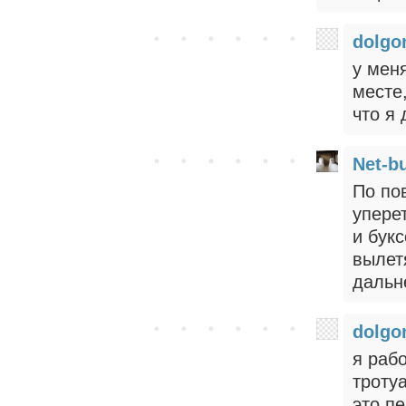
dolgo
у мен
месте,
что я
Net-b
По по
упере
и бук
вылетя
дальн
dolgo
я раб
троту
это пе