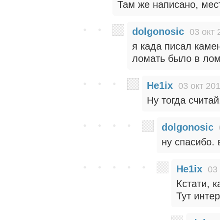
Там же написано, мес
dolgonosic
03 окт 
я када писал каме
ломать было в лом
He1ix
03 окт 201
Ну тогда считай
dolgonosic
ну спасибо. 
He1ix
03
Кстати, 
Тут инте