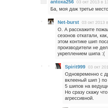
antoxa256
03 окт 2013 в 1
Ба, моя даж третье место
Net-burst
03 окт 2013 
О. А расскажите пожа
сезонов откатали, как
этом контике шип пос
производители не дел
укреплением шипа :(
Spirit999
03 окт 20
Одновременно с др
вклееный шип ) по
5 шипов на ведущи
Но сразу скажу чт
агрессивной.