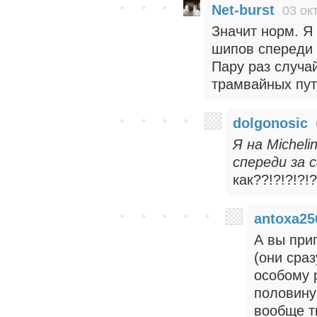
Net-burst
03 ок
Значит норм. Я 
шипов спереди з
Пару раз случа
трамвайных пут
dolgonosic
Я на Miсheli
спереди за с
как??!?!?!?
antoxa25
А вы при
(они сраз
особому 
половину
вообще т