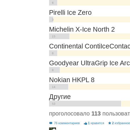
6
Pirelli Ice Zero
3
Michelin X-Ice North 2
15
Continental ContiIceContac
6
Goodyear UltraGrip Ice Arc
8
Nokian HKPL 8
14
Другие
53
проголосовало
113
пользоват
76 комментариев
1
нравится
2
избранно