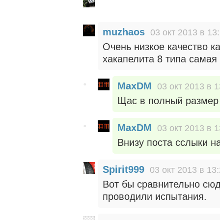
muzhaos
03 окт 2013 в 13
Очень низкое качество к
хакапелита 8 типа самая 
MaxDM
03 окт 2013 в 1
Щас в полный размер
MaxDM
03 окт 2013 в 1
Внизу поста сслыки н
Spirit999
03 окт 2013 в 13
Вот бы сравнительно сюд
проводили испытания.