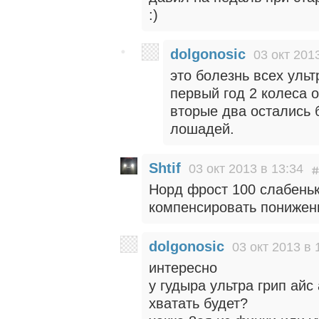
:)
dolgonosic
03 окт 201
это болезнь всех ульт
первый год 2 колеса о
вторые два остались б
лошадей.
Shtif
03 окт 2013 в 13:34
Норд фрост 100 слабень
компенсировать понижен
dolgonosic
03 окт 2013 в 
интересно
у гудыра ультра грип айс
хватать будет?