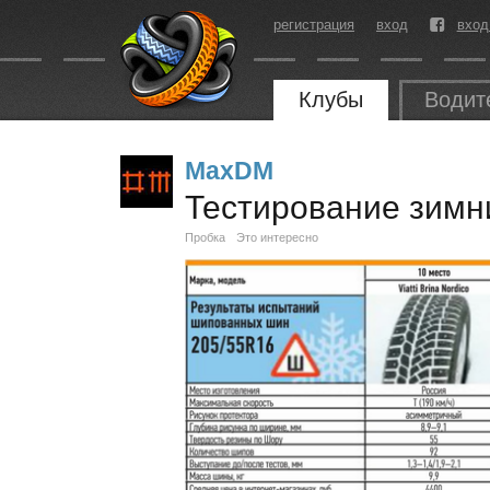
регистрация
вход
вход
Клубы
Водит
MaxDM
Тестирование зимн
Пробка
Это интересно