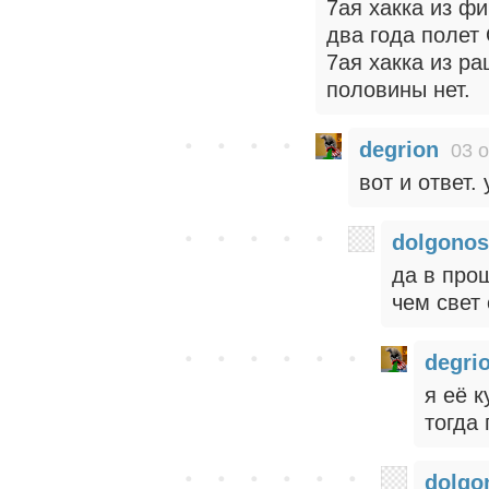
7ая хакка из фи
два года полет
7ая хакка из ра
половины нет.
degrion
03 о
вот и ответ.
dolgonos
да в про
чем свет 
degri
я её 
тогда
dolgo