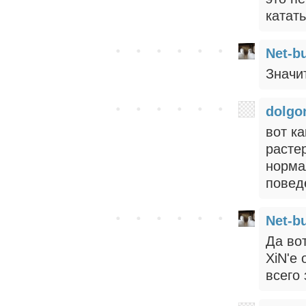
катать
Net-b
Значит
dolgo
вот ка
растер
норма
повед
Net-b
Да во
XiN'е 
всего 