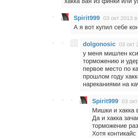
хакка 8ая из финки или 
Spirit999
03 окт 2013 в
А я вот купил себе ко
dolgonosic
03 окт 
у меня мишлен кси
торможению и удер
первое место по ка
прошлом году хакк
нареканиями на кач
Spirit999
03 окт
Мишки и хакка 
Да и хакка зача
торможение раз
Хотя контикайс 