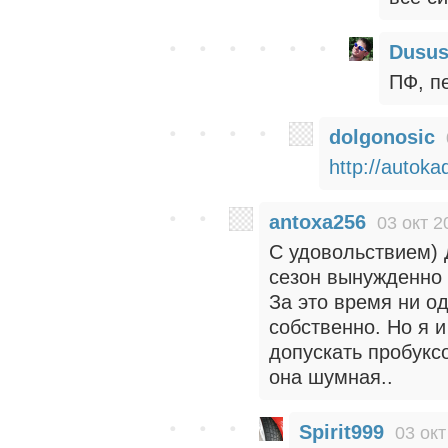
Dusu
ПФ, п
dolgonosic
http://autok
antoxa256
03 окт 2
С удовольствием) 
сезон вынужденно 
За это время ни од
собственно. Но я и
допускать пробуксо
она шумная..
Spirit999
03 окт