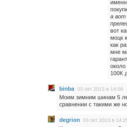
именно
покупк
а вот
преле
вот к
моцк 
как ра
мне м
гаран
около
100К 
binba
03 окт 2013 в 14:08
Моим зимним шинам 5 лет
сравнении с такими же н
degrion
03 окт 2013 в 14:2