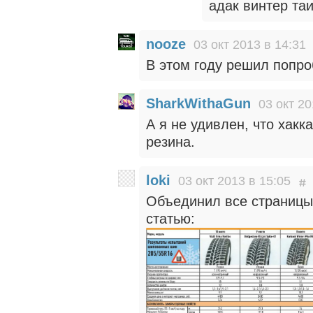
адак винтер таи
nooze
03 окт 2013 в 14:31
В этом году решил попробо
SharkWithaGun
03 окт 20
А я не удивлен, что хакк
резина.
loki
03 окт 2013 в 15:05
Объединил все страницы 
статью: