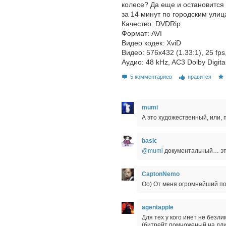
колесе? Да еще и остановится 
за 14 минут по городским ули
Качество: DVDRip
Формат: AVI
Видео кодек: XviD
Видео: 576x432 (1.33:1), 25 fps,
Aудио: 48 kHz, AC3 Dolby Digita
5 комментариев
нравится
mumi
А это художественный, или,
basic
@mumi
документальный… это
CaptonNemo
Оо) От меня огромнейший п
agentapple
Для тех у кого инет не без
(битрейт помноженый на дли