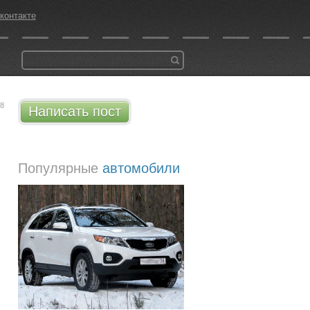
контакте
38
Написать пост
Популярные
автомобили