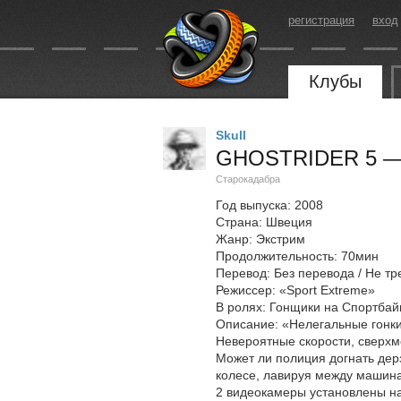
регистрация
вход
Клубы
Skull
GHOSTRIDER 5 —
Старокадабра
Год выпуска: 2008
Страна: Швеция
Жанр: Экстрим
Продолжительность: 70мин
Перевод: Без перевода / Не тр
Режиссер: «Sport Extreme»
В ролях: Гонщики на Спортбай
Описание: «Нелегальные гонки
Невероятные скорости, сверх
Может ли полиция догнать дерз
колесе, лавируя между машин
2 видеокамеры установлены н