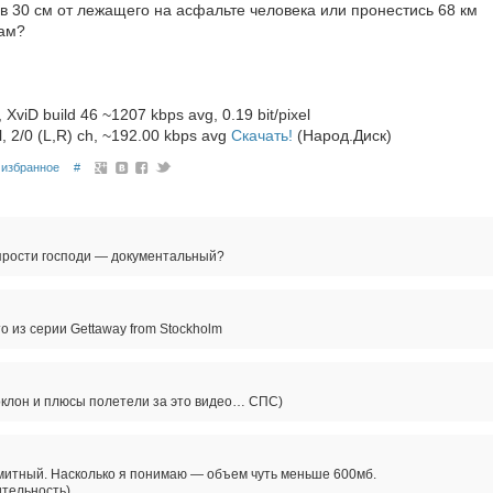
в 30 см от лежащего на асфальте человека или пронестись 68 км
цам?
 XviD build 46 ~1207 kbps avg, 0.19 bit/pixel
l, 2/0 (L,R) ch, ~192.00 kbps avg
Скачать!
(Народ.Диск)
избранное
#
 прости господи — документальный?
 из серии Gettaway from Stockholm
оклон и плюсы полетели за это видео… СПС)
лимитный. Насколько я понимаю — объем чуть меньше 600мб.
тельность)