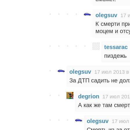
olegsuv
17 
К смерти пр
моцем и отс
tessarac
пиздежь
olegsuv
17 июл 2013 в
За ДТП садить не до
degrion
17 июл 201
А как же там смерт
olegsuv
17 июл 
Смерть из-за о