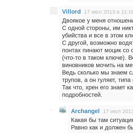
Villord
17 июл 2013 в 11:1
Двоякое у меня отношени
С одной стороны, им ник
убийства и все в этом кл
С другой, возможно водят
понтах пинают моцик со 
(что-то в таком ключе). 
виновников мочить на ме
Ведь сколько мы знаем с
трупов, а он гуляет, типа
Так что, хрен его знает к
подробностей.
Archangel
17 июл 2013
Какая бы там ситуаци
Равно как и должен б