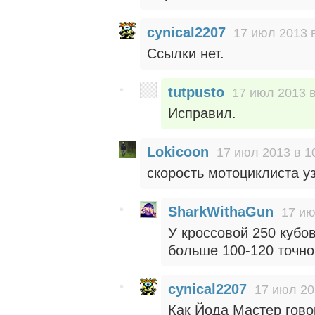
cynical2207
17 июл 2013 
Ссылки нет.
tutpusto
17 июл 2013 в
Исправил.
Lokicoon
17 июл 2013 в 1
скорость мотоциклиста у
SharkWithaGun
17 ию
У кроссовой 250 кубо
больше 100-120 точно
cynical2207
17 июл 20
Как Йода Мастер гов