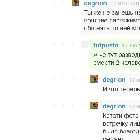
degrion
17 июл 201
Ты же не занешь н
понятие растяжимо
обгонять по ней м
tutpusto
17 июл
А че тут разво
смерти 2 челов
degrion
17 
И что тепер
degrion
17 
Кстати фото 
встречку лиш
было благод
сможет.