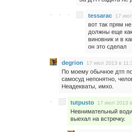
tessarac
17 июл
вот так прям н
должны еще как,
виновник и в к
он это сделал
degrion
17 июл 2013 в 11:
По моему обычное дтп п
самосуд непонятно, чело
Неадекваты, имхо.
tutpusto
17 июл 2013 в
Невнимательный водит
выехал на встречку.