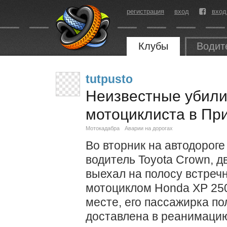
регистрация
вход
вход
Клубы
Водит
tutpusto
Неизвестные убили
мотоциклиста в Пр
Мотокадабра
Аварии на дорогах
Во вторник на автодорог
водитель Toyota Crown, д
выехал на полосу встречн
мотоциклом Honda ХР 250
месте, его пассажирка п
доставлена в реанимацию