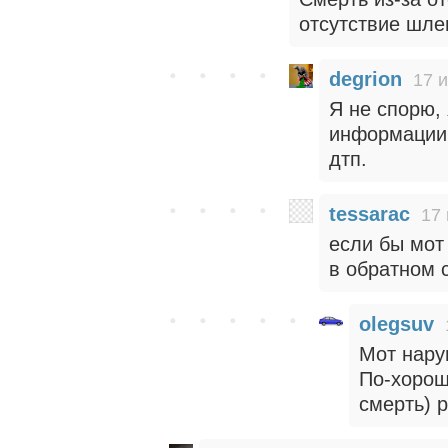
отсутствие шле
degrion
17 
Я не спорю,
информации, 
дтп.
tessarac
17 
если бы мот 
в обратном 
olegsuv
Мот наруш
По-хорош
смерть) 