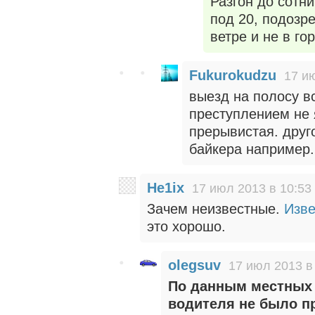
Разгон до сотни
под 20, подозр
ветре и не в го
Fukurokudzu
17 и
выезд на полосу в
преступлением не 
прерывистая. друго
байкера например.
He1ix
17 июл 2013 в 10:53
Зачем неизвестные.
Изв
это хорошо.
olegsuv
17 июл 2013 в
По данным местных 
водителя не было п