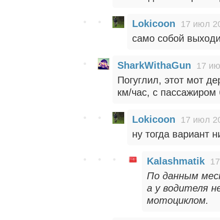
Lokicoon
17 июл 2
само собой выходи
SharkWithaGun
17 ию
Погуглил, этот мот д
км/час, с пассажиром 
Lokicoon
17 июл 2
ну тогда вариант 
Kalashmatik
17
По данным мес
а у водителя н
мотоциклом.