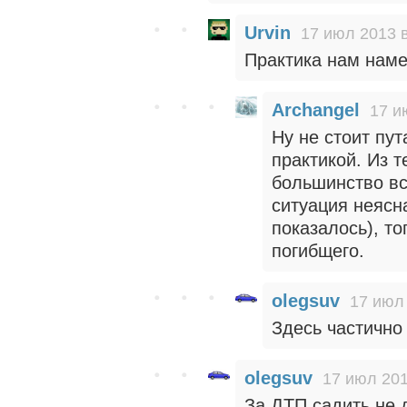
Urvin
17 июл 2013 в
Практика нам наме
Archangel
17 и
Ну не стоит пу
практикой. Из т
большинство вс
ситуация неясн
показалось), то
погибщего.
olegsuv
17 июл 
Здесь частично 
olegsuv
17 июл 201
За ДТП садить не 