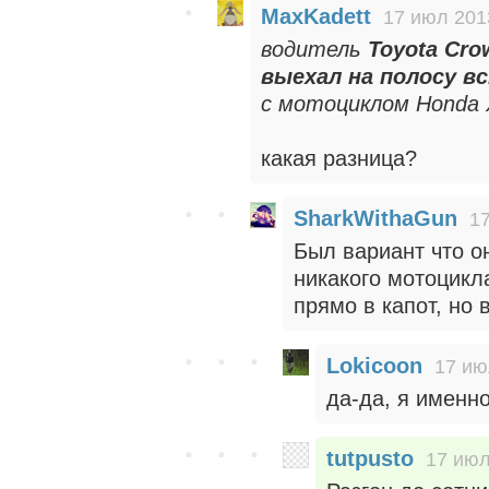
MaxKadett
17 июл 201
водитель
Toyota Cro
выехал на полосу в
с мотоциклом Honda 
какая разница?
SharkWithaGun
17
Был вариант что он
никакого мотоцикла
прямо в капот, но 
Lokicoon
17 ию
да-да, я именн
tutpusto
17 июл