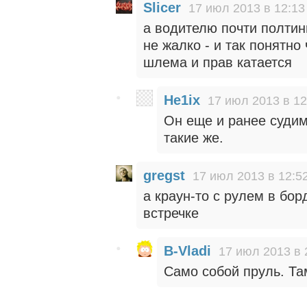
Slicer
17 июл 2013 в 12:13
а водителю почти полтинн
не жалко - и так понятно
шлема и прав катается
He1ix
17 июл 2013 в 12
Он еще и ранее судим
такие же.
gregst
17 июл 2013 в 12:5
а краун-то с рулем в бор
встречке
B-Vladi
17 июл 2013 в 
Само собой пруль. Там