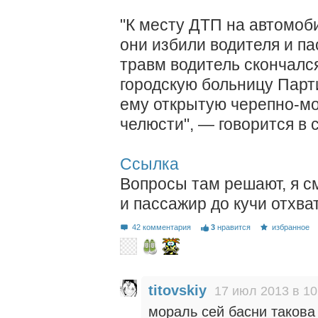
"К месту ДТП на автомоб
они избили водителя и п
травм водитель скончался
городскую больницу Парт
ему открытую черепно-мо
челюсти", — говорится в
Ссылка
Вопросы там решают, я с
и пассажир до кучи отхва
42 комментария
3
нравится
избранное
titovskiy
17 июл 2013 в 10
мораль сей басни такова 