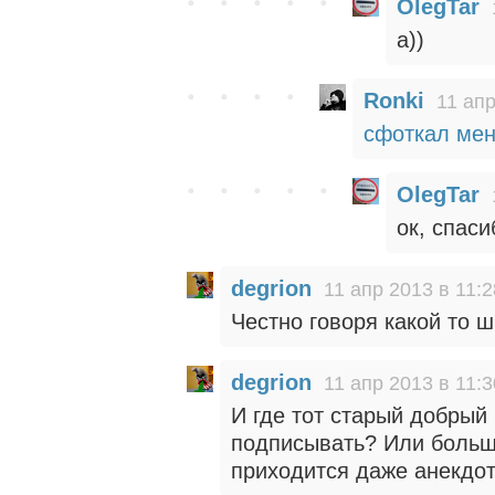
OlegTar
а))
Ronki
11 апр
сфоткал меня
OlegTar
ок, спаси
degrion
11 апр 2013 в 11:2
Честно говоря какой то 
degrion
11 апр 2013 в 11:3
И где тот старый добрый
подписывать? Или больш
приходится даже анекдо