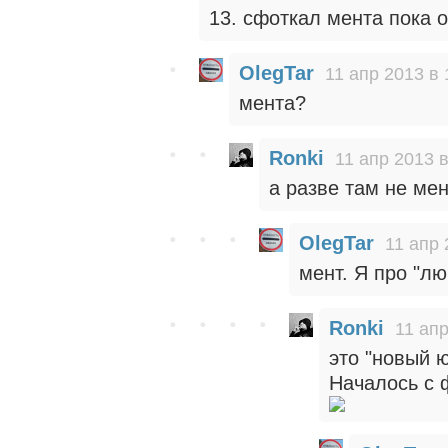
13. сфоткал мента пока о
OlegTar
11 апр 2013 в 
мента?
Ronki
11 апр 2013 в
а разве там не ме
OlegTar
11 апр 
мент. Я про "лю
Ronki
11 апр
это "новый ю
Началось с 