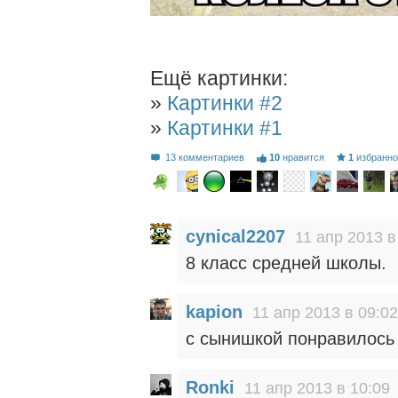
Ещё картинки:
»
Картинки #2
»
Картинки #1
13 комментариев
10
нравится
1
избранн
cynical2207
11 апр 2013 в
8 класс средней школы.
kapion
11 апр 2013 в 09:02
c сынишкой понравилось 
Ronki
11 апр 2013 в 10:09