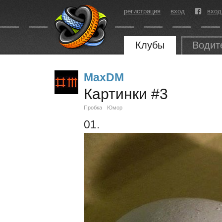
регистрация
вход
вход
Клубы
Водит
MaxDM
Картинки #3
Пробка
Юмор
01.