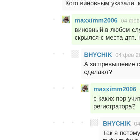
Кого виновным указали, 
maxximm2006
04 фев
виновный в любом слу
скрылся с места дтп. 
BHYCHIK
04 фев 2
А за превышение с
сделают?
maxximm2006
с каких пор учи
регистратора?
BHYCHIK
04
Так я потом