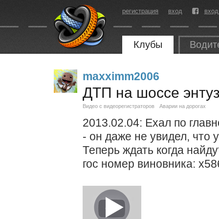
регистрация
вход
вход
Клубы
Водит
maxximm2006
ДТП на шоссе энту
Видео с видеорегистраторов
Аварии на дорогах
2013.02.04: Ехал по главно
- он даже не увидел, что 
Теперь ждать когда найду
гос номер виновника: х58