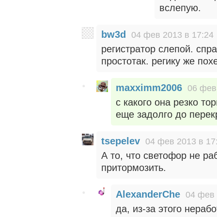
вслепую.
bw3d
04 фев 2013 в 17:24
регистратор слепой. спр
простотак. регику же пох
maxximm2006
06 фев
с какого она резко т
еще задолго до перекре
tsepelev
04 фев 2013 в 17
А то, что светофор не р
притормозить.
AlexanderChe
04 фев 
да, из-за этого нера