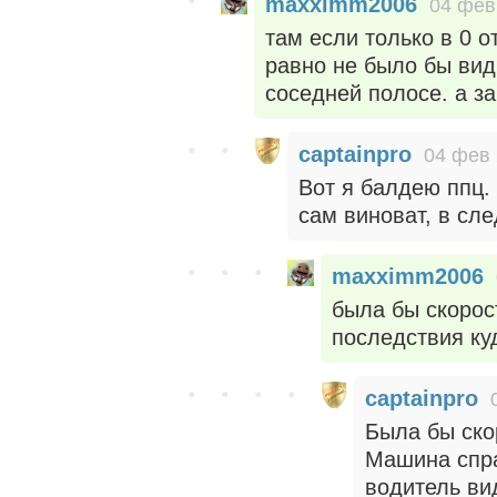
maxximm2006
04 фев
там если только в 0 о
равно не было бы вид
соседней полосе. а з
captainpro
04 фев 
Вот я балдею ппц. 
сам виноват, в сл
maxximm2006
была бы скорос
последствия ку
captainpro
Была бы ско
Машина спра
водитель ви