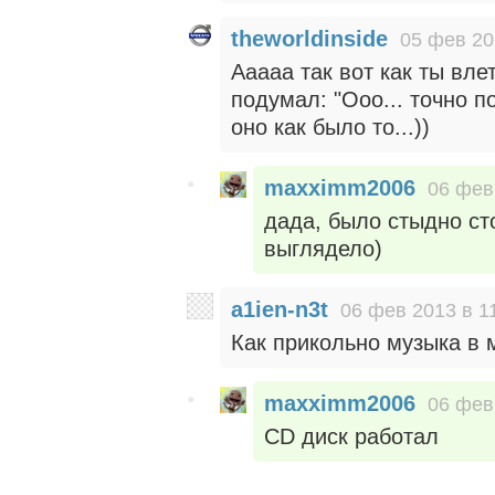
theworldinside
05 фев 20
Ааааа так вот как ты влет
подумал: "Ооо... точно по
оно как было то...))
maxximm2006
06 фев
дада, было стыдно ст
выглядело)
a1ien-n3t
06 фев 2013 в 1
Как прикольно музыка в 
maxximm2006
06 фев
CD диск работал