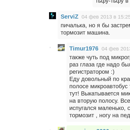
тьфу-тьфу в
ServiZ
04 фев 2013 в 15:2
пичалька, но я бы застр
тормозит машина.
Timur1976
04 фев 201
также чуть под микрогр
раз глаза где надо бы
регистратором :)
Еду довольный по кра
полосе микроавтобус 
тут! Выкатывается ми
на вторую полосу. Все
испугался маленько, с
тормозит , ногу на п