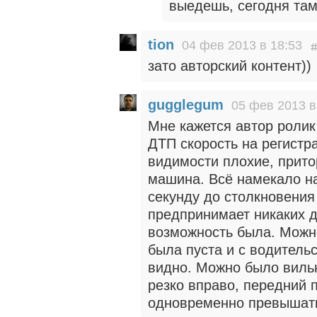
выедешь, сегодня там
tion
04 фев 2013 в 18:53
зато авторский контент))
gugglegum
05 фев 2013 в
Мне кажется автор ролик
ДТП скорость на регистра
видимости плохие, прит
машина. Всё намекало на 
секунду до столкновения
предпринимает никаких д
возможность была. Можно
была пуста и с водительс
видно. Можно было вильн
резко вправо, передний 
одновременно превышать 