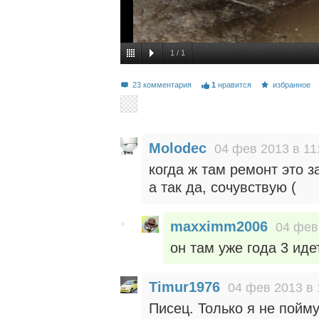
1
/
1
23 комментария
1
нравится
избранное
Molodec
04 фев 2013 в 11
когда ж там ремонт это з
а так да, сочувствую (
maxximm2006
04 фев
он там уже года 3 иде
Timur1976
04 фев 2013 в 
Писец. Только я не пойму,