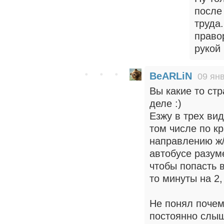
после
труда
право
рукой
BeARLiN
09 янв
Вы какие то ст
деле :)
Езжу в трех вид
том числе по к
направлению ж/
автобусе разум
чтобы попасть 
то минуты на 2,
Не понял почем
постоянно слы