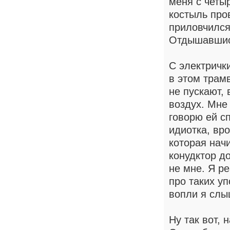
меня с четы
костыль про
приловчился,
Отдышавшис
С электрички
в этом трамв
не пускают, 
воздух. Мне 
говорю ей сп
идиотка, вр
которая начи
конудктор д
не мне. Я р
про таких у
вопли я слы
Ну так вот, 