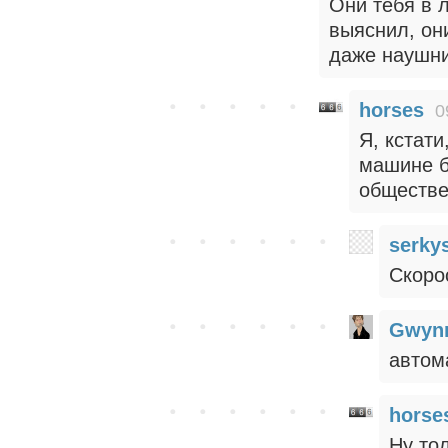
Они тебя в л
выяснил, они
даже наушни
horses
0
Я, кстати
машине б
обществе
serky
Скоро
Gwynn
автом
horse
Ну то