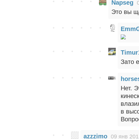
Napseg
Это вы щ
EmmG
Timur
Зато 
horse
Нет. Э
кинес
влази
в высо
Вопро
azzzimo
09 янв 201