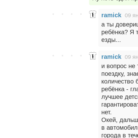
ramick
09 я
а ты довери
ребёнка? Я 
езды...
ramick
09 я
и вопрос не
поездку, зн
количество б
ребёнка - г
лучшее детск
гарантирова
нет.
Окей, дальш
в автомобил
города в теч