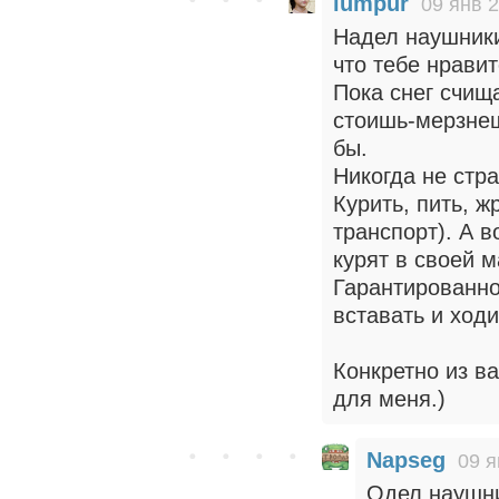
lumpur
09 янв 2
Надел наушники
что тебе нравит
Пока снег счищ
стоишь-мерзнеш
бы.
Никогда не стр
Курить, пить, 
транспорт). А в
курят в своей 
Гарантированно 
вставать и ходи
Конкретно из в
для меня.)
Napseg
09 я
Одел наушни