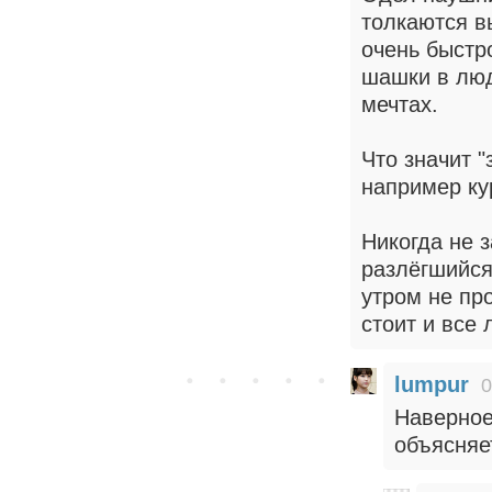
толкаются в
очень быстр
шашки в людс
мечтах.
Что значит "
например ку
Никогда не з
разлёгшийся
утром не про
стоит и все 
lumpur
0
Наверное
объясняе