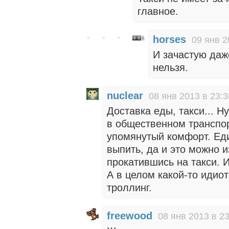
главное.
horses
09 янв 2
И зачастую даже
нельзя.
nuclear
08 янв 2013 в 23:3
Доставка еды, такси... Н
в общественном транспор
упомянутый комфорт. Ед
выпить, да и это можно и
прокатившись на такси. И
А в целом какой-то идио
троллинг.
freewood
08 янв 2013 в 23