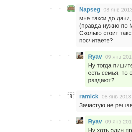
Napseg
08 янв 2013
мне такси до дачи,
(правда нужно по 
Сколько стоит так
посчитаете?
Ryav
09 янв 201
Ну тогда пишите
есть семья, то 
раздают?
ramick
08 янв 2013
Зачастую не решае
Ryav
09 янв 201
Ну хоть один п