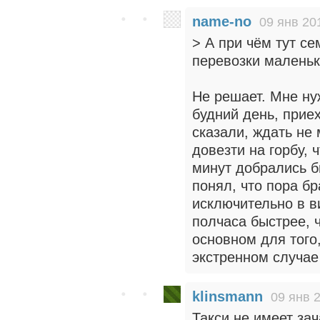
name-no
09 янв 20
> А при чём тут с
перевозки маленьк
Не решает. Мне ну
будний день, приех
сказали, ждать не
довезти на горбу,
минут добрались б
понял, что пора бр
исключительно в в
полчаса быстрее, 
основном для того
экстренном случае
klinsmann
09 янв 
Такси не имеет зач