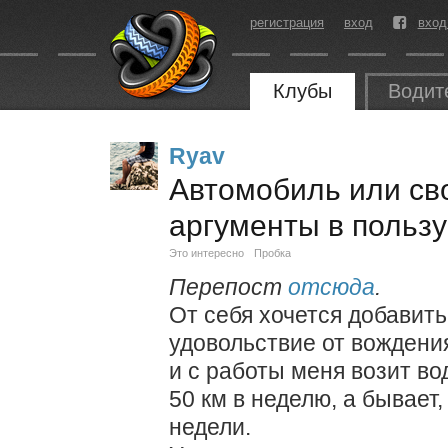
регистрация
вход
вход
Клубы
Водит
Ryav
Автомобиль или св
аргументы в польз
Это интересно
Пробка
Перепост
отсюда
.
От себя хочется добавить
удовольствие от вождения
и с работы меня возит во
50 км в неделю, а бывает,
недели.