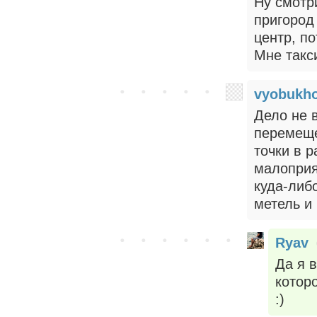
Ну смотри
пригород
центр, по
Мне такс
vyobukh
Дело не в
перемеще
точки в р
малоприя
куда-либо
метель и 
Ryav
Да я 
которо
:)