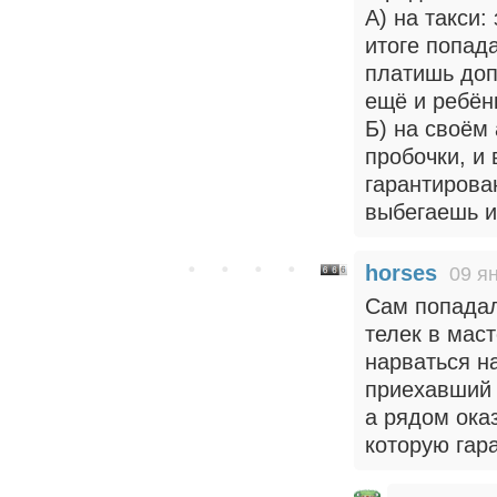
А) на такси:
итоге попада
платишь доп.
ещё и ребён
Б) на своём
пробочки, и 
гарантирова
выбегаешь и
horses
09 я
Сам попадал
телек в мас
нарваться на
приехавший 
а рядом оказ
которую гар