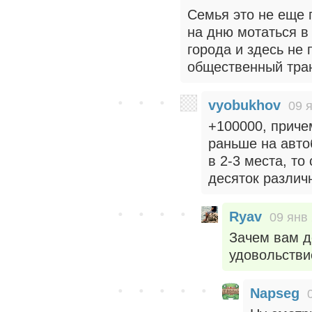
Семья это не еще 
на дню мотаться в
города и здесь не 
общественный тран
vyobukhov
09 
+100000, приче
раньше на авто
в 2-3 места, т
десяток различ
Ryav
09 янв 
Зачем вам д
удовольстви
Napseg