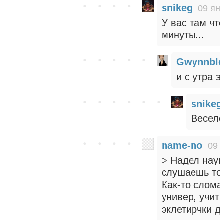
snikeg
09 ян
У вас там чт
минуты...
Gwynnbl
и с утра 
snike
Весело
name-no
09
> Надел нау
слушаешь то
Как-то слома
универ, учи
эклетирчки д