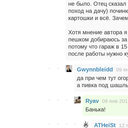
не было. Отец сказал
поход на дачу) почин
картошки и всё. Заче
Хотя мнение автора я
пешком добираюсь за 
потому что гараж в 15 
после работы нужно ку
Gwynnbleidd
09 я
да при чем тут ого
а пивка под шашл
Ryav
09 янв 201
Банька!
ATHeiSt
12 