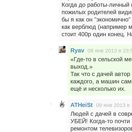
Когда до работы-личный
пожилых родителей видим
бы я как он "экономично"
как верблюд (например м
стоит 400р один конец. Н
Ryav
08 янв 2013 в 23:
«Где-то в сельской м
выход.»
Так что с дачей автор
каждого, а машин сам
ещё и несколько их.
ATHeiSt
09 янв 2013 в 
Людей с дачей в со
УБЕЙ! Когда-то почти
ремонтом телевизоров