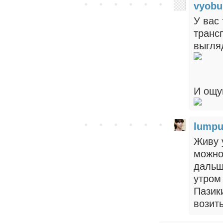
vyobu
У вас
транс
выгляд
И ощущ
lumpu
Живу 
можно
дальш
утром 
Пазики
возит