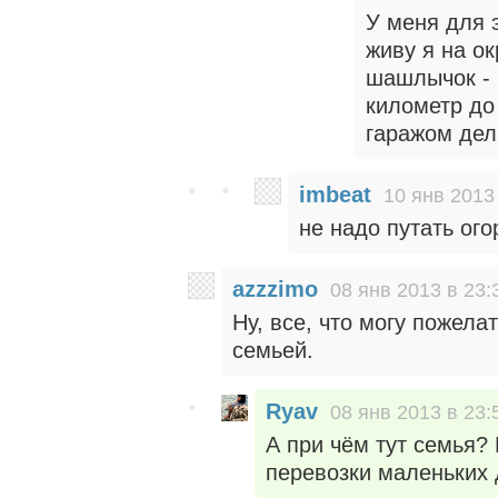
У меня для э
живу я на ок
шашлычок - 
километр до
гаражом дел
imbeat
10 янв 2013
не надо путать ого
azzzimo
08 янв 2013 в 23:
Ну, все, что могу пожела
семьей.
Ryav
08 янв 2013 в 23:
А при чём тут семья?
перевозки маленьких 