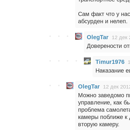
Сам факт что у нас
абсурден и нелеп.
OlegTar
12 дек 
Доверености от
Timur1976
Наказание е
OlegTar
12 дек 201
Можно заведомо п
управление, как бы
проблема самолета
камеры поближе к 
вторую камеру.