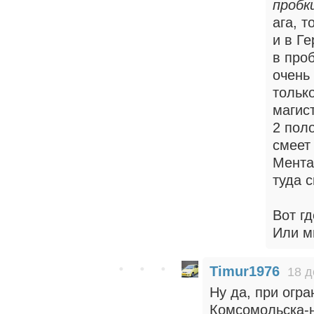
пробк
ага, т
и в Г
в проб
очень
только
магис
2 пол
смеет
Мента
туда с
Вот гд
Или м
Timur1976
18 д
Ну да, при огр
Комсомольска-н