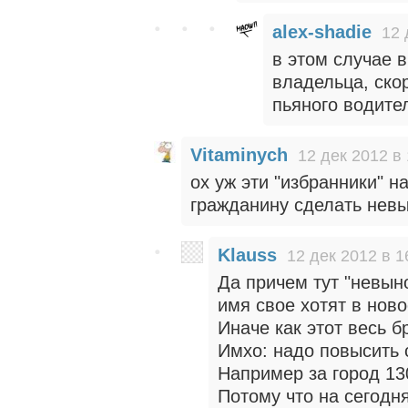
alex-shadie
12 
в этом случае 
владельца, ско
пьяного водите
Vitaminych
12 дек 2012 в 
ох уж эти "избранники" н
гражданину сделать нев
Klauss
12 дек 2012 в 1
Да причем тут "невын
имя свое хотят в нов
Иначе как этот весь 
Имхо: надо повысить 
Например за город 130
Потому что на сегодня