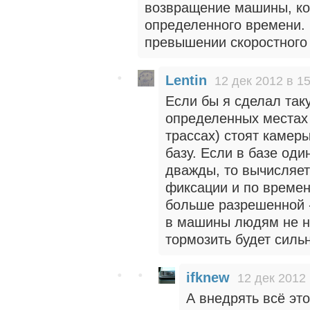
возвращение машины, ко
определенного времени. 
превышении скоростного
Lentin
12 дек 2012 в 1
Если бы я сделал таку
определенных местах 
трассах) стоят камер
базу. Если в базе оди
дважды, то вычисляе
фиксации и по времен
больше разрешенной -
в машины людям не на
тормозить будет сильно
ifknew
12 дек 2012 
А внедрять всё эт