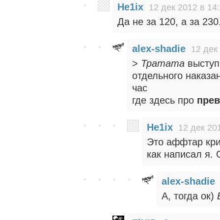
He1ix
12 дек 2012 в 14
Да не за 120, а за 2
alex-shadie
12 дек
>
Тратата
выступ
отдельного наказа
час
где здесь про
пре
He1ix
12 дек 20
Это аффтар кри
как написал я. 
alex-shadie
А, тогда ок)