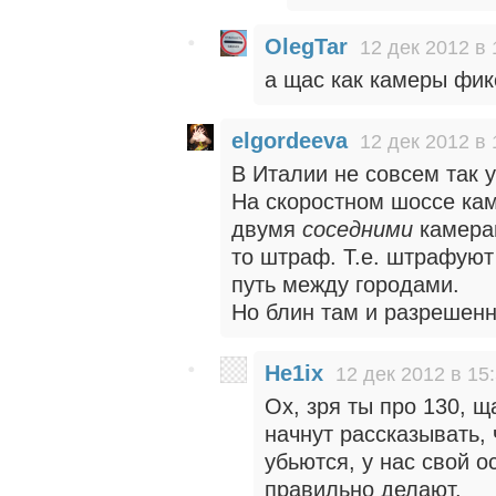
OlegTar
12 дек 2012 в 
а щас как камеры фи
elgordeeva
12 дек 2012 в 
В Италии не совсем так 
На скоростном шоссе кам
двумя
соседними
камерам
то штраф. Т.е. штрафуют 
путь между городами.
Но блин там и разрешенна
He1ix
12 дек 2012 в 15
Ох, зря ты про 130, 
начнут рассказывать, 
убьются, у нас свой о
правильно делают.