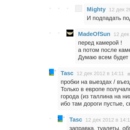
Mighty
12 дек 2
И подпадать по
MadeOfSun
12 дек
перед камерой !
а потом после кам
Думаю всем будет 
Tasc
12 дек 2012 в 14:11
пробки на выездах / въе
Только в европе получало
города (из таллина на н
ибо там дороги пустые, с
Tasc
12 дек 2012 в 14:
заправка, туалеты. об