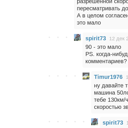
разрешенной скоро
пересматривать до
А в целом согласен
это мало
spirit73
12 дек 
90 - это мало
PS. когда-нибу
комментариев?
Timur1976
ну давайте 
машина 50лс 
тебе 130км/ч
скоростью з
spirit73