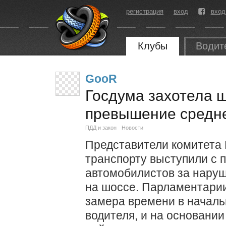
регистрация
вход
вход
Клубы
Водит
GooR
Госдума захотела 
превышение средне
ПДД и закон
Новости
Представители комитета 
транспорту выступили с
автомобилистов за наруш
на шоссе. Парламентари
замера времени в началь
водителя, и на основании