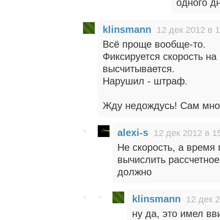
одного дн
klinsmann
12 дек 2012 в 
Всё проще вообще-то.
Фиксируется скорость н
высчитывается.
Нарушил - штраф.
Жду недождусь! Сам мног
alexi-s
12 дек 2012 в 1
Не скорость, а время
вычислить рассчетное
должно
klinsmann
12 дек 
ну да, это имел вв