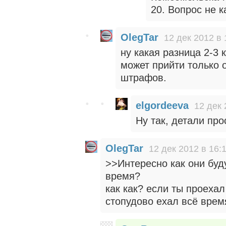
20. Вопрос не к
OlegTar
12 дек 2012 в 
ну какая разница 2-3 
может прийти только 
штрафов.
elgordeeva
12 дек 
Ну так, детали про
OlegTar
12 дек 2012 в 16:
>>Интересно как они буд
время?
как как? если ты проехал
стопудово ехал всё время