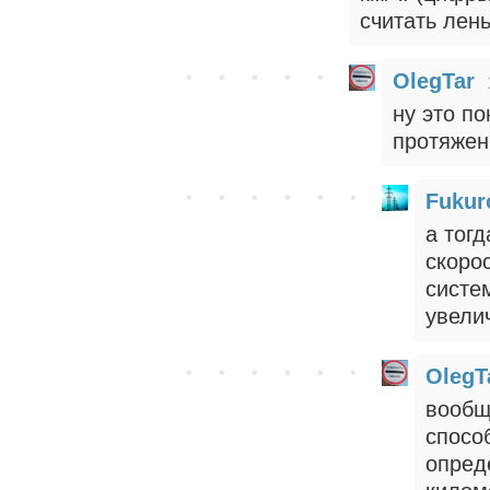
считать лень
OlegTar
ну это п
протяжени
Fukur
а тог
скоро
систе
увели
OlegT
вообщ
спосо
опред