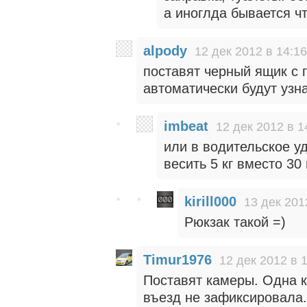
а иноглда бывается чт
alpody
12 дек 2012 в 14:16
поставят черный ящик с 
автоматически будут узн
imbeat
12 дек 2012 в 1
или в водительское уд
весить 5 кг вместо 30
kirill000
13 дек 201
Рюкзак такой =)
Timur1976
12 дек 2012 в 
Поставят камеры. Одна 
въезд не зафиксировала.