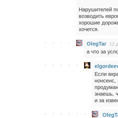
Нарушителей по
возводить евро
хорошие дорожн
хочется.
OlegTar
12 
а что за усл
elgordee
Если вкра
нонсенс,
продуман
знаешь, 
и за изве
OlegT