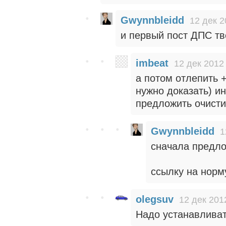
Gwynnbleidd
12 дек 2
и первый пост ДПС тв
imbeat
12 дек 2012
а потом отлепить 
нужно доказать) и
предложить очисти
Gwynnbleidd
1
сначала предло
ссылку на норм
olegsuv
12 дек 201
Надо устанавливат