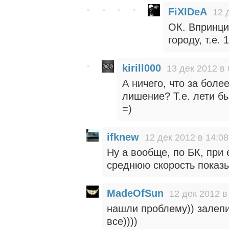
FiXIDeA
12 
ОК. Впринци
городу, т.е. 
kirill000
13 дек 2012 в 
А ничего, что за бол
лишение? Т.е. лети бы
=)
ifknew
12 дек 2012 в 14:08
Ну а вообще, по БК, при 
среднюю скорость показыв
MadeOfSun
12 дек 2012 в
нашли проблему)) залепи
все))))