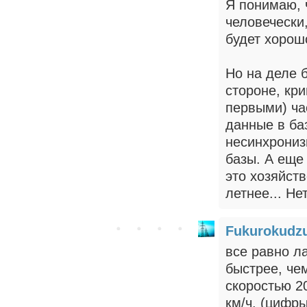
Я понимаю, 
человечески,
будет хорош
Но на деле б
стороне, кр
первыми) ча
данные в ба
несинхрониз
базы. А еще
это хозяйст
летнее... Не
Fukurokudz
все равно л
быстрее, чем
скоростью 20
км/ч. (цифр