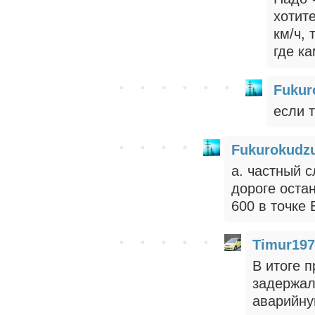
хотите
км/ч, 
где ка
Fukur
если т
Fukurokudz
а. частный с
дороге оста
600 в точке 
Timur197
В итоге 
задержал
аварийну