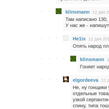
klinsmann
12 дек 
Там написано 130, 
У нас же - напишут
He1ix
12 дек 20
Опять народ пл
klinsmann
1
Гоняет наро
elgordeeva
12 
Не, ну гонщики 
отдельные товар
узкой серпантин
спину, типа то