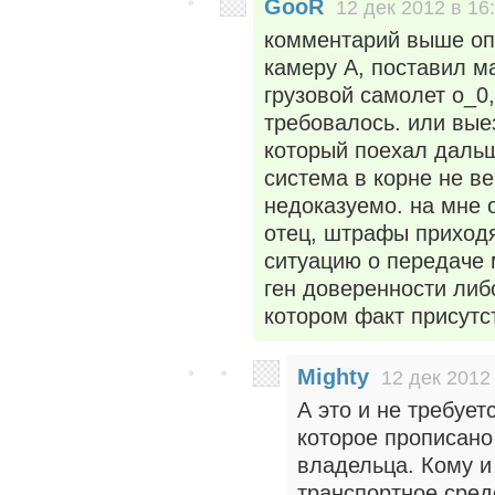
GooR
12 дек 2012 в 16
комментарий выше оп
камеру А, поставил м
грузовой самолет о_0
требовалось. или вые
который поехал дальш
система в корне не в
недоказуемо. на мне 
отец, штрафы приход
ситуацию о передаче 
ген доверенности либ
котором факт присутс
Mighty
12 дек 2012
А это и не требует
которое прописано
владельца. Кому и
транспортное сред