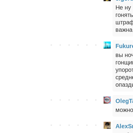
Не ну
гонять
штраф
важна,
Fukur
вы но
гонщи
упоро
средн
опазд
OlegT
можно
AlexS