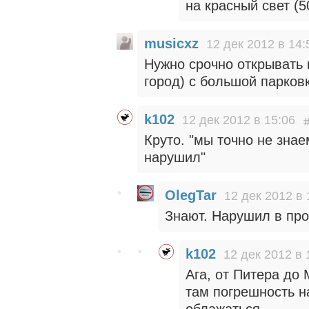
на красный свет (5
musicxz
12 дек 2012 в 14:
Нужно срочно открывать
город) с большой парков
k102
12 дек 2012 в 15:06
Круто. "мы точно не знае
нарушил"
OlegTar
12 дек 2012 в 
Знают. Нарушил в про
k102
12 дек 2012 в 
Ага, от Питера до 
там погрешность на