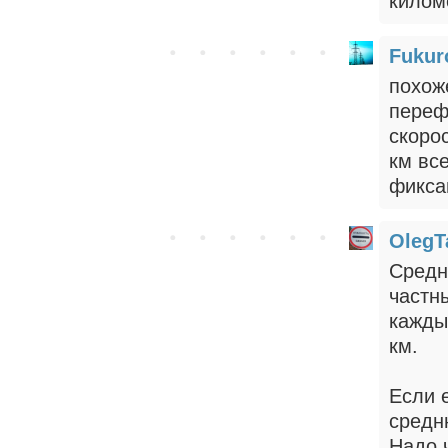
киломе
Fukur
похож
переф
скоро
км вс
фикса
OlegT
Средн
частн
каждые
км.
Если е
средн
Надо 