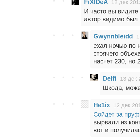
FiXIDeA
12 дек 201
И часто вы видите
автор видимо был п
Gwynnbleidd
1
ехал ночью по н
стоячего объеха
насчет 230, но 
Delfi
13 дек 
Шкода, може
He1ix
12 дек 20
Сойдет за пруф
вырвали из конт
вот и получилас