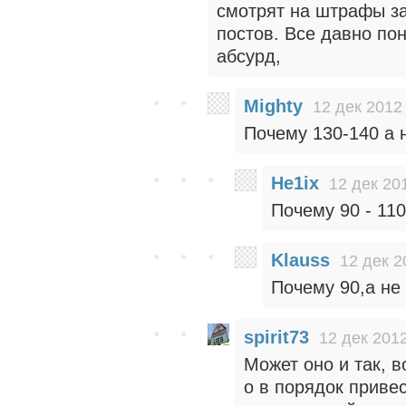
смотрят на штрафы з
постов. Все давно пон
абсурд,
Mighty
12 дек 2012
Почему 130-140 а 
He1ix
12 дек 20
Почему 90 - 110
Klauss
12 дек 2
Почему 90,а не
spirit73
12 дек 2012
Может оно и так, 
о в порядок приве