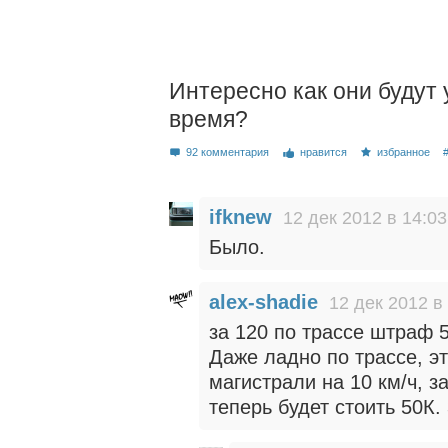
Интересно как они будут 
время?
92 комментария
нравится
избранное
ifknew
12 дек 2012 в 14:03
Было.
alex-shadie
12 дек 2012 в
за 120 по трассе штраф 
Даже ладно по трассе, э
магистрали на 10 км/ч, з
теперь будет стоить 50К. 