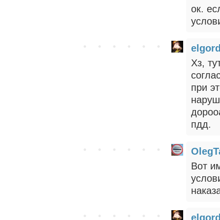
ок. е
услов
elgor
Хз, т
согла
при э
наруш
дороо
пдд.
OlegT
Вот и
услов
наказ
elgor