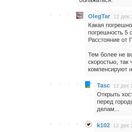
облажаться.
OlegTar
12 дек 
Какая погрешно
погрешность 5 
Расстояние от 
Тем более не в
скоростью, так
компенсируют н
Tasc
12 дек 
Открыть хост
перед город
делам...
k102
12 дек 