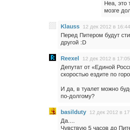
Неа, это 
мозге до
Klauss
12 дек 2012 в 16:4
Перед Питером будут сти
другой :D
Reexel
12 дек 2012 в 17:05
Депутат от «Единой Росс
скоростью ездите по гор
И да, в туалет можно бу
по-долгому?
basilduty
12 дек 2012 в 17
Да....
Чувствую 5 часов до Пит