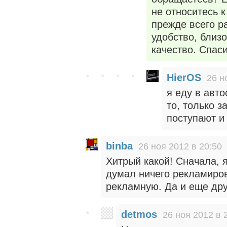
не относитесь 
прежде всего ра
удобство, близо
качество. Спас
HierOS
26 н
я еду в авто
то, только з
поступают и
binba
26 ноя 2012 в 20:50
Хитрый какой! Сначала, 
думал ничего рекламиров
рекламную. Да и еще дру
detmos
26 ноя 2012 в 