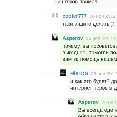
ништяков поимел
cooler777
26 ноя 2012 
таки а щито делать ))
Asperov
26 ноя 2012 в
почему, вы посоветов
выгоднее, помогли по
вам за помощь вашему
HierOS
26 ноя 2012
и как это будет? др
интернет первым д
Asperov
26 ноя
Вы всегда едет
обращаетесь? Е