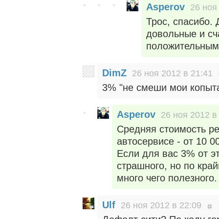
Asperov
26 ноя
Трос, спасибо.
довольные и сч
положительным
DimZ
26 ноя 2012 в 21:41
3% "не смеши мои копыта
Asperov
26 ноя 2012 в
Средняя стоимость р
автосервисе - от 10 0
Если для вас 3% от эт
страшного, но по кра
много чего полезного.
Ulf
26 ноя 2012 в 22:09