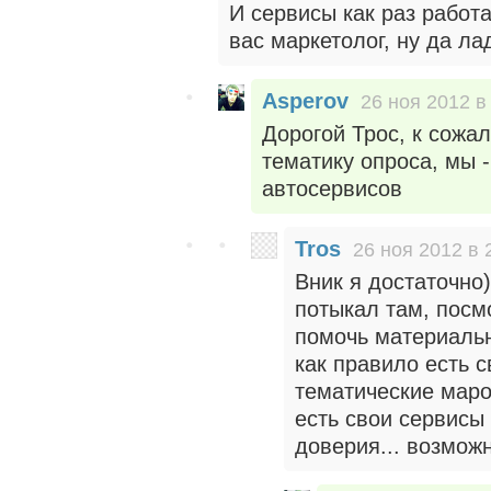
И сервисы как раз работ
вас маркетолог, ну да ла
Asperov
26 ноя 2012 в
Дорогой Трос, к сожа
тематику опроса, мы -
автосервисов
Tros
26 ноя 2012 в 
Вник я достаточно
потыкал там, посм
помочь материальн
как правило есть 
тематические маро
есть свои сервисы 
доверия... возможн