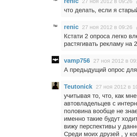
renic
27 ноя 2012 в 09:26
что делать, если я стар
renic
27 ноя 2012 в 09:26
Кстати 2 опроса легко вл
растягивать рекламу на 2
vamp756
27 ноя 2012 в 09
А предыдущий опрос для
Teutonick
27 ноя 2012 в 1
учитывая то, что, как мн
автовладельцев с интерн
половина вообще не знае
именно такие будут ходи
вижу перспективы у данн
Среди моих друзей , у к