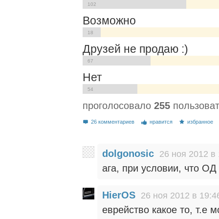
102
Возможно
18
Друзей не продаю :)
67
Нет
54
проголосовало
255
пользова
26 комментариев
нравится
избранное
dolgonosic
26 ноя 2012 в 
ага, при условии, что ОД
HierOS
26 ноя 2012 в 19:4
еврейство какое то, т.е м