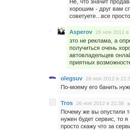
Не, что значит продав
хорошим - друг вам с
советуете...все прост
Asperov
26 ноя 2012 в
это не реклама, а опр
получиться очень хор
автовладельцев онла
приятных возможност
olegsuv
26 ноя 2012 в 21:
По-моему его банить нужн
Tros
26 ноя 2012 в 21:38
Почему же вы опустили т
нужен будет сервис, то я
просто скажу что за серви