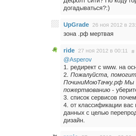
Дефолт сити? По коду го
догадываться?:)
UpGrade
26 ноя 2012 в 23
зона .рф мертвая
ride
27 ноя 2012 в 00:11
@Asperov
1. редирект с www. на о
2.
Пожалуйста, помогит
ПочиниМоюТачку.рф Мы 
пожертвованию
- уберит
3. список сервисов почем
4. от классификации вас
данных с целью перепро
дизайн.