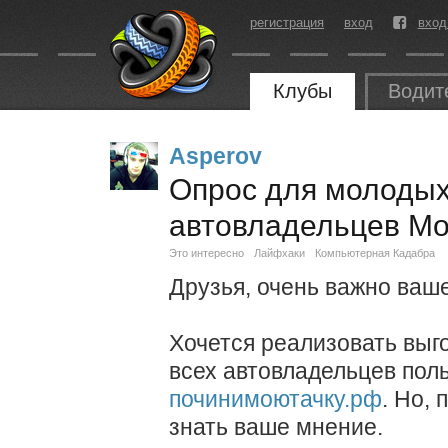
регистрация
вход
вход
Клубы
Водит
Asperov
Опрос для молодых
автовладельцев М
Это интересно
Лайфхаки
Компьютерная Кадабра
Друзья, очень важно ваш
Хочется реализовать выг
всех автовладельцев по
починимоютачку.рф
. Но,
знать ваше мнение.