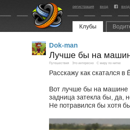
регистрация
вход
вход
Клубы
Водит
Dok-man
Лучше бы на машине
Путешествия
Это интересно
С миру по нитке
Расскажу как скатался в Ёб
Вот лучше бы на машине п
задница затекла бы, да, но
Не потравился бы хотя бы