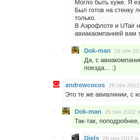
Могло быть хуже. Я ез
Был готов на стенку л
только.
В Аэрофлоте и UTair 
авиакаомпанией вам т
Dok-man
26 сен 20
Да, с авиакомпание
поезда... :)
andrewcocos
26 сен 2012
Это те же авиалинии, с 
Dok-man
26 сен 2012 в
Так-так, поподробнее,
Djels
26 сен 2012 в