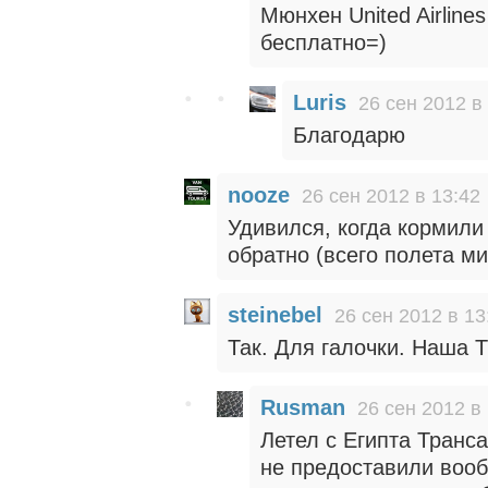
Мюнхен United Airline
бесплатно=)
Luris
26 сен 2012 в
Благодарю
nooze
26 сен 2012 в 13:42
Удивился, когда кормили
обратно (всего полета ми
steinebel
26 сен 2012 в 13
Так. Для галочки. Наша Т
Rusman
26 сен 2012 в
Летел с Египта Транс
не предоставили вооб