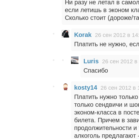
Ни разу не летал в самол
если летишь в эконом кл
Сколько стоит (дороже/т
Korak
26 сен 2012 в 14
Платить не нужно, ес
Luris
26 сен 2012 в
Спасибо
kosty14
26 сен 2012 в 
Платить нужно только
только сендвичи и шо
эконом-класса в посте
билета. Причем в зав
продолжительности и т
алкоголь предлагают 