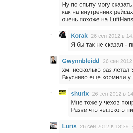
Ну по опыту могу сказать
как на внутренних рейса
очень похоже на LuftHans
Korak
26 сен 2012 в 14
Я бы так не сказал - 
Gwynnbleidd
26 сен 2012
хм. несколько раз летал 
Вкусняво еще кормили у 
shurix
26 сен 2012 в 1
Мне тоже у чехов пон
Разве что чешского пи
Luris
26 сен 2012 в 13:39