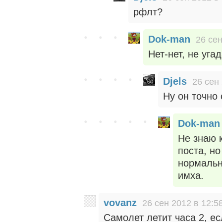
рфлт?
Dok-man
26 сен
Нет-нет, не уга
Djels
26 сен
Ну он точно
Dok-man
Не знаю 
поста, н
нормальн
имха.
vovanz
26 сен 2012 в 12:5
Самолет летит часа 2, е