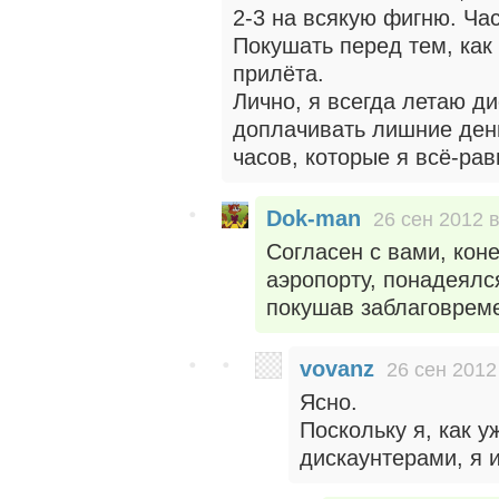
2-3 на всякую фигню. Ча
Покушать перед тем, как 
прилёта.
Лично, я всегда летаю д
доплачивать лишние день
часов, которые я всё-рав
Dok-man
26 сен 2012 в
Согласен с вами, кон
аэропорту, понадеялс
покушав заблаговрем
vovanz
26 сен 2012
Ясно.
Поскольку я, как 
дискаунтерами, я 