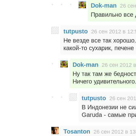
Dok-man
26 сен
Правильно все 
tutpusto
26 сен 2012 в 12:
Не везде все так хорошо
какой-то сухарик, печене
Dok-man
26 сен 2012 в
Ну так там же беднос
Ничего удивительного
tutpusto
26 сен 201
В Индонезии не си
Garuda - самые пр
Tosanton
26 сен 2012 в 13