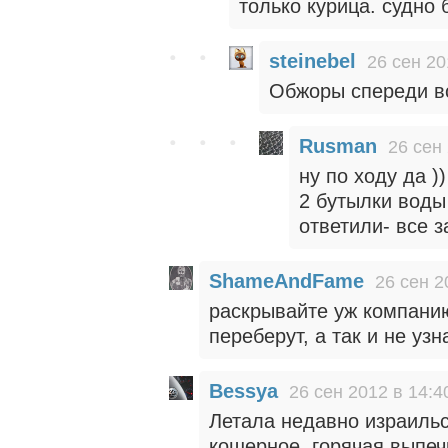
только курица. судно 
steinebel
26 сен 20
Обжоры спереди в
Rusman
26 сен
ну по ходу да )
2 бутылки воды 
ответили- все з
ShameAndFame
26 сен 2
раскрывайте уж компанию
переберут, а так и не узн
Bessya
26 сен 2012 в 14:4
Летала недавно израильс
кошерное, горячая выпеч