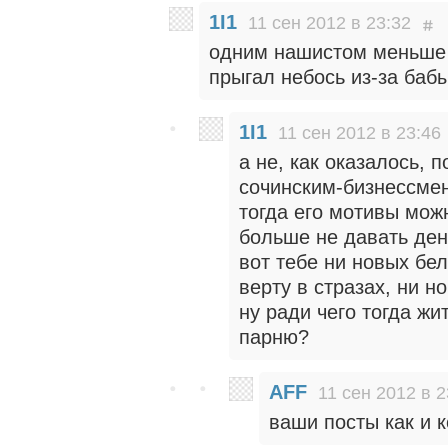
1I1
11 сен 2012 в 23:32
одним нашистом меньше 
прыгал небось из-за бабы
1I1
11 сен 2012 в 23:46
а не, как оказалось, 
сочинским-бизнессме
тогда его мотивы можн
больше не давать ден
вот тебе ни новых бе
верту в стразах, ни н
ну ради чего тогда жи
парню?
AFF
11 сен 2012 в 2
ваши посты как и к