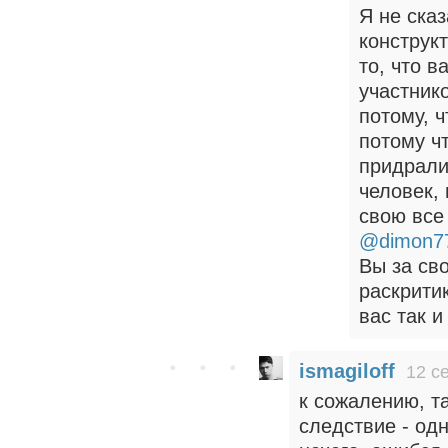
Я не ска
конструк
то, что 
участнико
потому, ч
потому чт
придрали
человек, 
свою все
@dimon7
Вы за св
раскритик
вас так и
ismagiloff
12 с
к сожалению, т
следствие - од