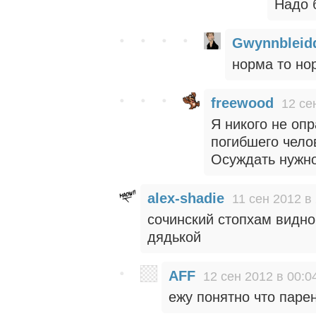
Надо б
Gwynnbleid
норма то но
freewood
12 се
Я никого не опр
погибшего чело
Осуждать нужно
alex-shadie
11 сен 2012 в
сочинский стопхам видно
дядькой
AFF
12 сен 2012 в 00:0
ежу понятно что парен