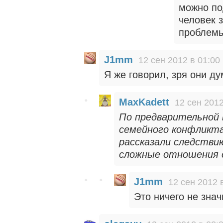
можно по
человек 
проблемы
J1mm
12 сен 2012 в 01:00
Я же говорил, зря они ду
MaxKadett
12 сен 2012
По предварительной в
семейного конфликта
рассказали следстви
сложные отношения 
J1mm
12 сен 2012 
Это ничего не знач