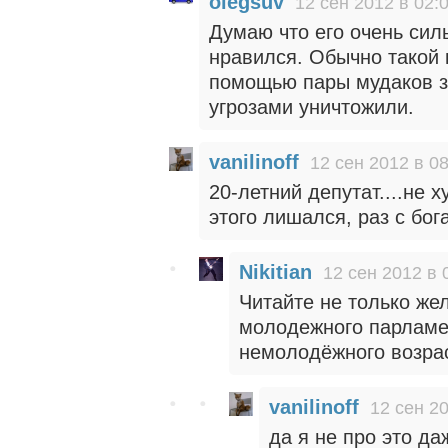
olegsuv
12 сен 2012 в 02:
Думаю что его очень сил
нравился. Обычно такой 
помощью пары мудаков за
угрозами уничтожили.
vanilinoff
12 сен 2012 в 0
20-летний депутат....не х
этого лишался, раз с бо
Nikitian
12 сен 2012 в 
Читайте не только же
молодежного парламе
немолодёжного возра
vanilinoff
12 сен 20
да я не про это да