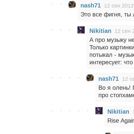
nash71
12 сен 2012
Это все фигня, ты
Nikitian
12 сен 
А про музыку не
Только картинк
потыкал - музы
интересует: что
nash71
12 с
Во я олень! 
про стопхам
Nikitian
Rise Again