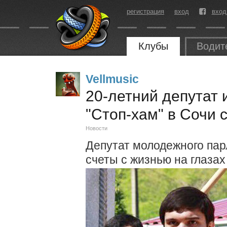
регистрация
вход
вход
Клубы
Водит
Vellmusic
20-летний депутат 
"Стоп-хам" в Сочи 
Новости
Депутат молодежного па
счеты с жизнью на глазах