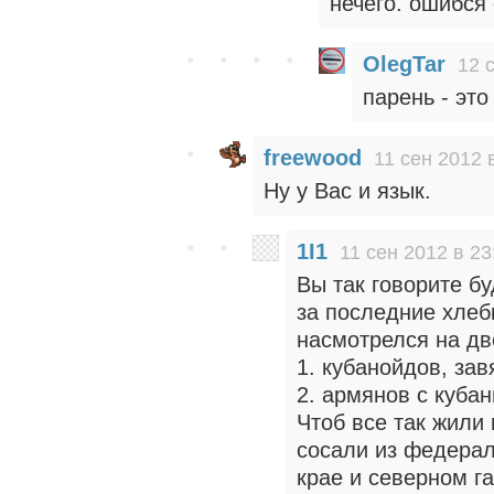
нечего. ошибся
OlegTar
12 
парень - это
freewood
11 сен 2012 
Ну у Вас и язык.
1I1
11 сен 2012 в 23
Вы так говорите бу
за последние хлеб
насмотрелся на дв
1. кубанойдов, зав
2. армянов с кубан
Чтоб все так жили 
сосали из федерал
крае и северном га