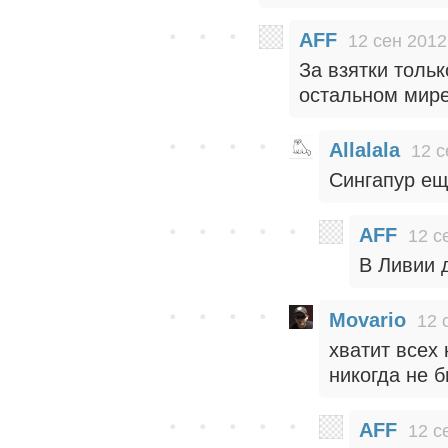
AFF
12 сен 2012
За взятки только
остальном мире
Allalala
12 с
Сингапур е
AFF
12 с
В Ливии 
Movario
12 
хватит всех 
никогда не 
AFF
12 с