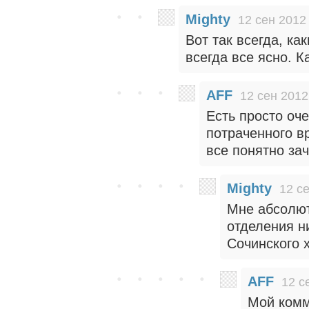
Mighty
12 сен 2012
Вот так всегда, к
всегда все ясно. К
AFF
12 сен 2012
Есть просто оч
потраченного в
все понятно за
Mighty
12 с
Мне абсолют
отделения ни
Сочинского х
AFF
12 с
Мой комм