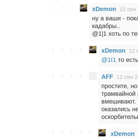
xDemon
12 сен
ну а ваши - пок
кадабры..
@1|1 хоть по те
xDemon
12 
@1I1
то есть
AFF
12 сен 2
простите, но
трамвайной 
вмешивают. 
оказались н
оскорбитель
xDemon