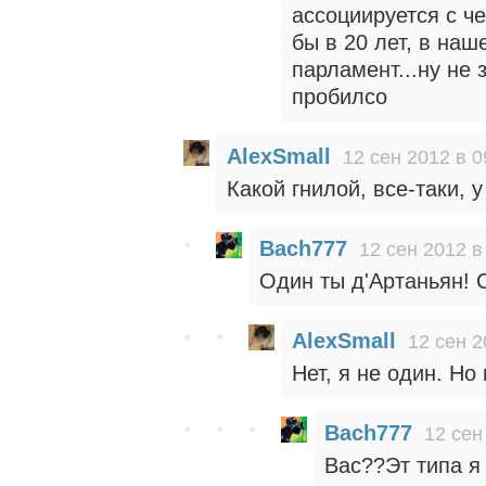
ассоциируется с че
бы в 20 лет, в наш
парламент...ну не 
пробилсо
AlexSmall
12 сен 2012 в 0
Какой гнилой, все-таки, у
Bach777
12 сен 2012 в
Один ты д'Артаньян! 
AlexSmall
12 сен 2
Нет, я не один. Но
Bach777
12 сен
Вас??Эт типа я 