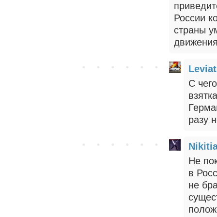
приведит
России к
страны у
движения
Levia
С чег
взятк
Герма
разу 
Nikiti
Не по
в Росс
не бра
сущес
полож