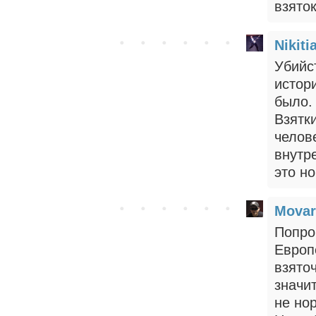
взяток
Nikiti
Убийс
истори
было.
Взятки
челов
внутр
это но
Movar
Попро
Европе
взято
значит
не но