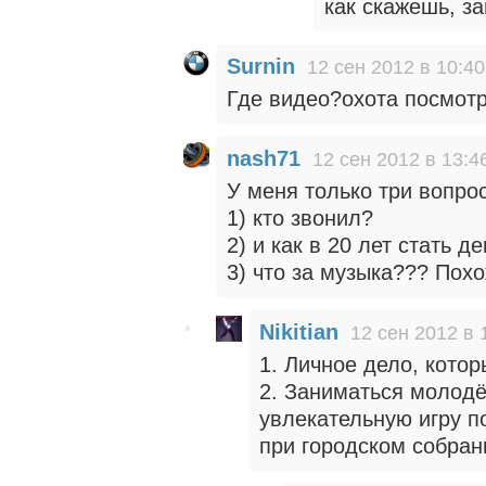
как скажешь, за
Surnin
12 сен 2012 в 10:40
Где видео?охота посмотр
nash71
12 сен 2012 в 13:4
У меня только три вопро
1) кто звонил?
2) и как в 20 лет стать д
3) что за музыка??? Похо
Nikitian
12 сен 2012 в 
1. Личное дело, кото
2. Заниматься молод
увлекательную игру 
при городском собран