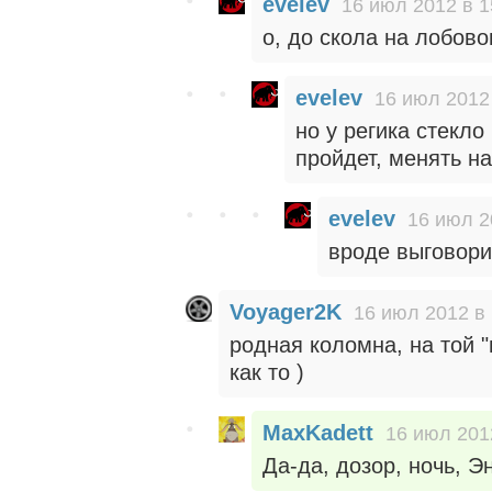
evelev
16 июл 2012 в 1
о, до скола на лобов
evelev
16 июл 2012
но у регика стекло
пройдет, менять н
evelev
16 июл 2
вроде выговори
Voyager2K
16 июл 2012 в 
родная коломна, на той 
как то )
MaxKadett
16 июл 201
Да-да, дозор, ночь, Эн