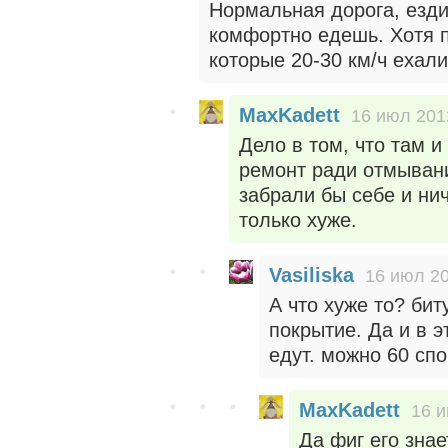
Нормальная дорога, ездил
комфортно едешь. Хотя 
которые 20-30 км/ч ехали
MaxKadett
16 июл 201
Дело в том, что там и
ремонт ради отмывани
забрали бы себе и ни
только хуже.
Vasiliska
16 июл 20
А что хуже то? би
покрытие. Да и в э
едут. можно 60 спо
MaxKadett
16 и
Да фиг его знае