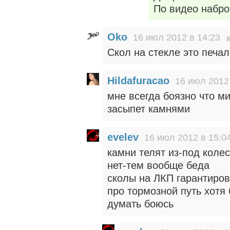
По видео набро
Oko
16 июл 2012 в 14:23
Скол на стекле это печал
Hildafuracao
16 июл 2012
мне всегда боязно что ми
засыпет камнями
evelev
16 июл 2012 в 15:0
камни телят из-под колес
нет-тем вообще беда
сколы на ЛКП гарантиро
про тормозной путь хотя 
думать боюсь