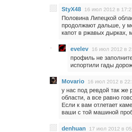
StyX48
16 июл 2012 в 17:2
Половина Липецкой облас
продолжают дальше, у ме
капот в ржавых дырках, 
evelev
16 июл 2012 в 2
профиль не заполните
испортили гады дорож
Movario
16 июл 2012 в 22
у нас под ревдой так же 
области, а все равно гов
Если к вам отлетает кам
ваши с той машиной про
denhuan
17 июл 2012 в 05