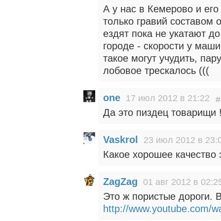
А у нас в Кемерово и его
только гравий составом 
ездят пока не укатают д
городе - скорости у маши
такое могут учудить, пар
лобовое трескалось (((
one
17 июл 2012 в 21:22
Да это пиздец товарищи !
Vaskrol
23 июл 2012 в 23:
Какое хорошее качество 
ZagZag
01 авг 2012 в 02:2
Это ж пористые дороги. 
http://www.youtube.com/