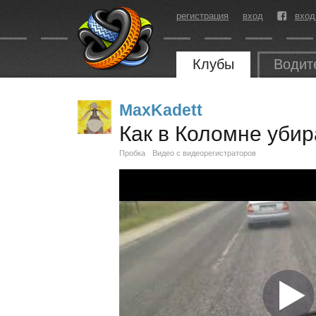
регистрация
вход
вход
Клубы
Водит
MaxKadett
Как в Коломне убир
Пробка
Видео с видеорегистраторов