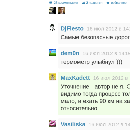
23 комментария
2
нравится
избранное
DjFiesto
16 июл 2012 в 14
Самые безопасные дороги
dem0n
16 июл 2012 в 14:0
термометр улыбнул )))
MaxKadett
16 июл 2012 в 
Уточнение - автор не я. 
видимо тогда процесс то
мало, и ехать 90 км на 
относительно.
Vasiliska
16 июл 2012 в 14