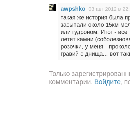
awpshko
03 авг 2012 в 22
такая же история была п
засыпали около 15км мел
или гудроном. Итог - все
летят камни (соболезнов
розочки, у меня - проко
гравий с днища... вот та
Только зарегистрированн
комментарии.
Войдите
, 