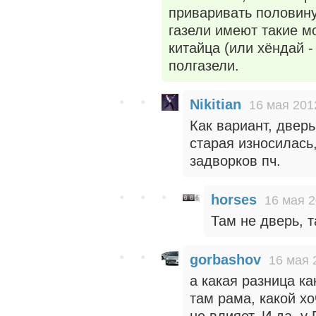
приваривать половину
газели имеют такие м
китайца (или хёндай -
полгазели.
Nikitian
16 мая 201
Как вариант, двер
старая износилась,
задворков пч.
horses
16 мая 2
Там не дверь, т
gorbashov
16 мая 
а какая разница ка
там рама, какой х