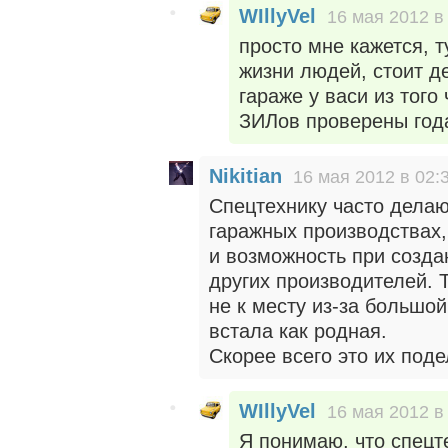
WIllyVel
16 мая 2012 в
просто мне кажется, т
жизни людей, стоит д
гараже у васи из того
ЗИЛов проверены года
Nikitian
16 мая 2012 в 02:
Спецтехнику часто делают
гаражных производствах, 
и возможность при созда
других производителей. Т
не к месту из-за большо
встала как родная.
Скорее всего это их поде
WIllyVel
16 мая 2012 в
Я понимаю, что спецт