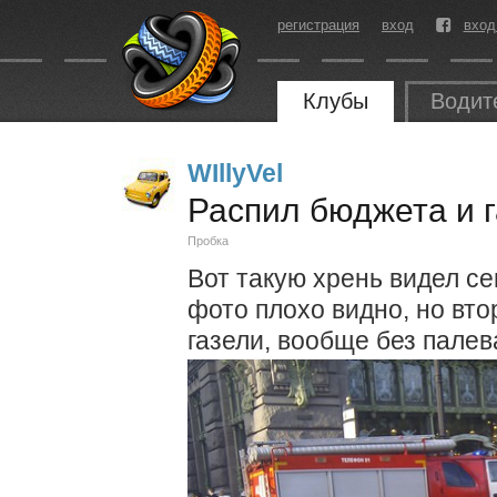
регистрация
вход
вход
Клубы
Водит
WIllyVel
Распил бюджета и 
Пробка
Вот такую хрень видел се
фото плохо видно, но вто
газели, вообще без палев