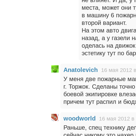
не влияет. И да, у
места, может они т
в машину 6 пожар
второй вариант.
На этом авто двиг
назад, а у газели 
оделась на движок.
эстетику тут по ба
Anatolevich
16 мая 2012 в
У меня две пожарные ма
г. Торжок. Сделаны точн
боевой экипировке влезае
причем тут распил и бюд
woodworld
16 мая 2012 в
Раньше, спец технику де
сейчас никому это нахер 