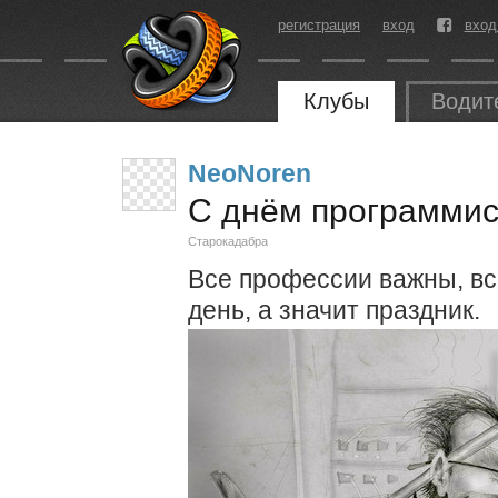
регистрация
вход
вход
Клубы
Водит
NeoNoren
С днём программис
Старокадабра
Все профессии важны, вс
день, а значит праздник.