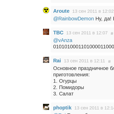
Aroute
13 сен 2011 в 12:02
@RainbowDemon
Ну, да!
TBC
13 сен 2011 в 12:07
@vAnza
0101010001101000011000
Rai
13 сен 2011 в 12:11
Основное праздничное бл
приготовления:
1. Огурцы
2. Помидоры
3. Салат
phoptik
13 сен 2011 в 12:1