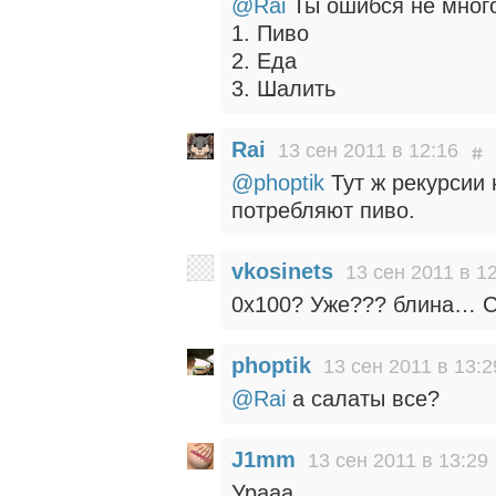
@Rai
Ты ошибся не мног
1. Пиво
2. Еда
3. Шалить
Rai
13 сен 2011 в 12:16
@phoptik
Тут ж рекурсии 
потребляют пиво.
vkosinets
13 сен 2011 в 1
0х100? Уже??? блина… С
phoptik
13 сен 2011 в 13:2
@Rai
а салаты все?
J1mm
13 сен 2011 в 13:29
Урааа