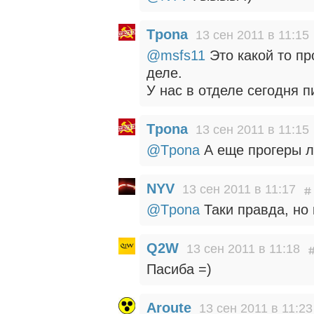
Tpona
13 сен 2011 в 11:15
@msfs11
Это какой то пр
деле.
У нас в отделе сегодня 
Tpona
13 сен 2011 в 11:15
@Tpona
А еще прогеры л
NYV
13 сен 2011 в 11:17
@Tpona
Таки правда, но 
Q2W
13 сен 2011 в 11:18
Пасиба =)
Aroute
13 сен 2011 в 11:23