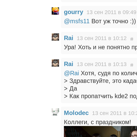
gourry
13 сен 2011 в 09:49
@msfs11
Вот уж точно :))
Rai
13 сен 2011 в 10:12
Ура! Хоть и не понятно п
Rai
13 сен 2011 в 10:13
@Rai
Хотя, судя по коли
> Здравствуйте, это кад
> Да
> Как пропатчить kde2 по
Molodec
13 сен 2011 в 10:
Коллеги, с праздником!