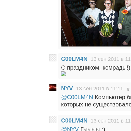
C00LM4N
13 сен 2011 в 11
С праздником, комрады!)
NYV
13 сен 2011 в 11:11
@C00LM4N
Компьютер бы
которых не существовал
C00LM4N
13 сен 2011 в 11
@NYV
Гыыыы :)