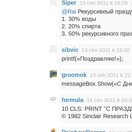
Siper
13 сен 2011 в 16:09
@Rai
Рекурсивеый праздч
1. 30% воды
2. 20% спирта
3. 50% рекурсивного пра
sibvic
13 сен 2011 в 18:20
printf(«Поздравляю!»);
groomok
13 сен 2011 в 21
messageBox.Show(«С Дне
formula
14 сен 2011 в 00:
10 CLS: PRINT ''С ПРАЗД
© 1982 Sinclair Research 