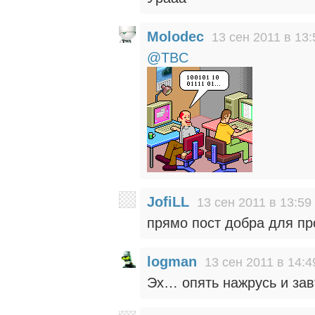
Molodec
13 сен 2011 в 13:
@TBC
JofiLL
13 сен 2011 в 13:59
прямо пост добра для пр
logman
13 сен 2011 в 14:4
Эх… опять нажрусь и за