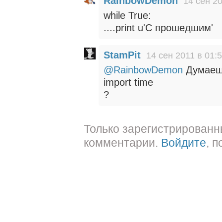
RainbowDemon
14 сен 20
while True:
....print u'С прошедшим'
StamPit
14 сен 2011 в 01:
@RainbowDemon
Думаешь
import time
?
Только зарегистрированн
комментарии.
Войдите
, 