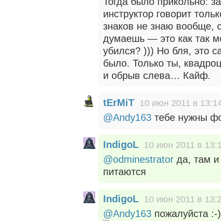
Тогда было прикольно: з
инструктор говорит тольк
знаков не знаю вообще, 
думаешь — это как так м
убился? ))) Но бля, это 
было. Только ты, квадро
и обрыв слева… Кайф.
tErMiT
10 июн 2011 в 13:1
@Andy163
тебе нужны фо
IndigoL
10 июн 2011 в 13:
@odminestrator
да, там и
питаются
IndigoL
10 июн 2011 в 13:
@Andy163
пожалуйста :-)