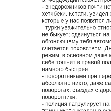
- внедорожников почти не
хетчбеки. Кстати, увидел
которые у нас появятся л
- турки уважительно относ
не быкует; сдвинуться на
обгоняющему тебя автомо
считается лоховством. Д
режим, в основном даже 
себе тошнит в правой пол
намного быстрее.
- поворотниками при пер
абсолютно никто, даже са
поворотах, съездах с доро
поворотники.
- полиция патрулирует на
"гаишника" с жезлом в ру