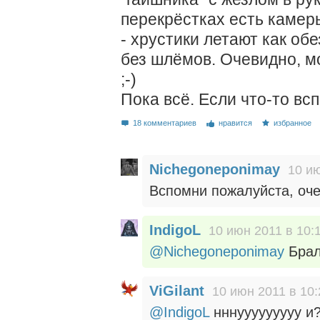
перекрёстках есть камеры
- хрустики летают как об
без шлёмов. Очевидно, м
;-)
Пока всё. Если что-то вс
18 комментариев
нравится
избранное
Nichegoneponimay
10 ию
Вспомни пожалуйста, оче
IndigoL
10 июн 2011 в 10:
@Nichegoneponimay
Брал 
ViGilant
10 июн 2011 в 10:
@IndigoL
нннууууууууу и?