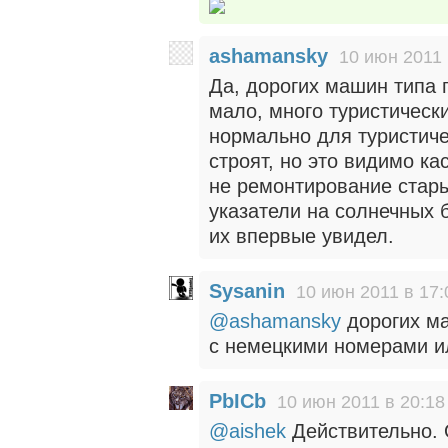
ashamansky
10 июн 2011 
Да, дорогих машин типа п
мало, много туристически
нормально для туристиче
строят, но это видимо ка
не ремонтирование стары
указатели на солнечных б
их впервые увидел.
Sysanin
10 июн 2011 в 17:
@ashamansky
дорогих ма
с немецкими номерами ил
PbICb
10 июн 2011 в 20:18
@aishek
Действительно.