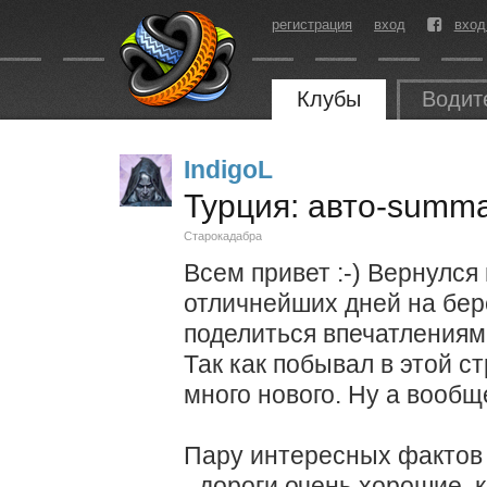
регистрация
вход
вход
Клубы
Водит
IndigoL
Турция: авто-summ
Старокадабра
Всем привет :-) Вернулся
отличнейших дней на бер
поделиться впечатлениям
Так как побывал в этой с
много нового. Ну а вообще
Пару интересных фактов 
- дороги очень хорошие, 