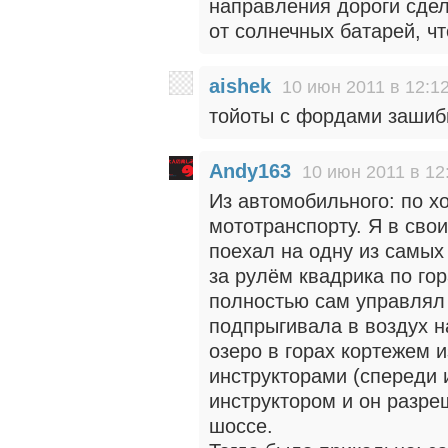
направления дороги сдел
от солнечных батарей, ч
aishek
10 июн 2011 в 12:1
тойоты с фордами зашиб
Andy163
10 июн 2011 в 12
Из автомобильного: по х
мототранспорту. Я в свои
поехал на одну из самых
за рулём квадрика по го
полностью сам управлял
подпрыгивала в воздух н
озеро в горах кортежем 
инструкторами (спереди и
инструктором и он разре
шоссе.