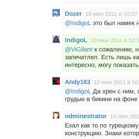
Dozer
10 июн 2011 в 10:27
@IndigoL
это был намек н
IndigoL
10 июн 2011 в 10:
@ViGilant
к сожалению, н
запечатлел. Есть лишь ка
интересно, могу показать
Andy163
10 июн 2011 в 10
@IndigoL
Да хрен с ним, 
грудью в бикини на фоне 
odminestrator
10 июн 201
Ехал как то по турецком
конструкцию. Знаки кото