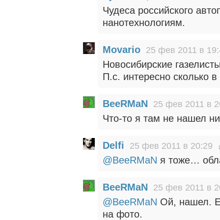
Чудеса российского авто
нанотехнологиям.
Movario
25 фев 2011 в 19
Новосибирские газелист
П.с. интересно сколько в
BeeRMaN
25 фев 2011 в 2
Что-то я там не нашел н
Delfi
25 фев 2011 в 20:29
@BeeRMaN
я тоже… обл
BeeRMaN
25 фев 2011 в 2
@BeeRMaN
Ой, нашел. Е
на фото.