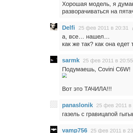
Хорошая модель, я думаю
разворачиваться на пята
Delfi
25 фев 2011 в 20:31
а, все… нашел…
как же так? как она едет 
sarmk
25 фев 2011 в 20:55
Подумаешь, Covini C6W!
Вот это ТАЧИЛА!!!
panaslonik
25 фев 2011 в
газель с гравицапой гыг
vamp756
25 фев 2011 в 23