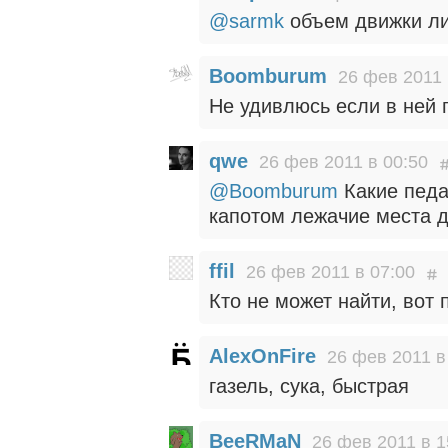
@sarmk
объем движки ли
Boomburum
26 фев 2011 
Не удивлюсь если в ней 
qwe
26 фев 2011 в 00:50
@Boomburum
Какие педа
капотом лежачие места д
ffil
26 фев 2011 в 07:00
Кто не может найти, вот
AlexOnFire
26 фев 2011 в
газель, сука, быстрая
BeeRMaN
26 фев 2011 в 1