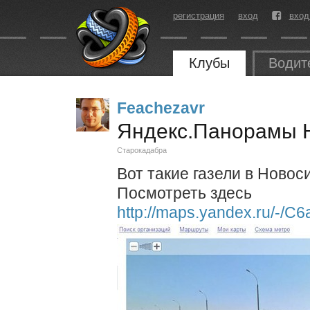
регистрация
вход
вход
Клубы
Водит
Feachezavr
Яндекс.Панорамы 
Старокадабра
Вот такие газели в Новос
Посмотреть здесь
http://maps.yandex.ru/-/C