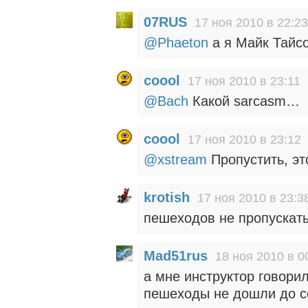
07RUS
17 ноя 2010 в 22:23
@Phaeton
а я Майк Тайсо
coool
17 ноя 2010 в 23:11
@Bach
Какой sarcasm…
coool
17 ноя 2010 в 23:12
@xstream
Пропустить, эт
krotish
17 ноя 2010 в 23:3
пешеходов не пропускат
Mad51rus
18 ноя 2010 в 0
а мне инструктор говори
пешеходы не дошли до се