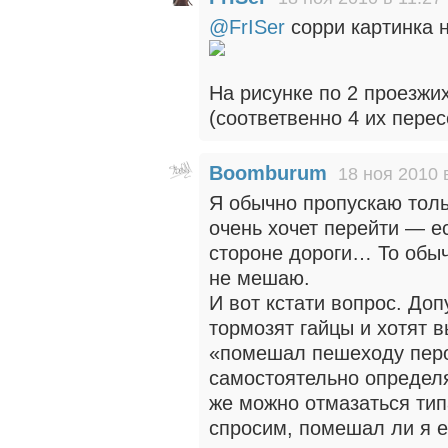
@FrISer
сорри картинка 
На рисунке по 2 проезжи
(соответвенно 4 их перес
Boomburum
18 ноя 2010 
Я обычно пропускаю толь
очень хочет перейти — ес
стороне дороги… То обыч
не мешаю.
И вот кстати вопрос. До
тормозят гайцы и хотят в
«помешал пешеходу перо
самостоятельно определ
же можно отмазаться тип
спросим, помешал ли я е