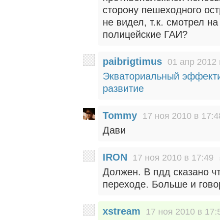
сторону пешеходного остр
не видел, т.к. смотрел на
полицейские ГАИ?
paibrigtimus
01 апр 2012 
Экваториальный эффекти
развитие
Tommy
17 ноя 2010 в 17:4
Дави
IRON
17 ноя 2010 в 17:49
Должен. В пдд сказано ч
переходе. Больше и гово
xstream
17 ноя 2010 в 17: