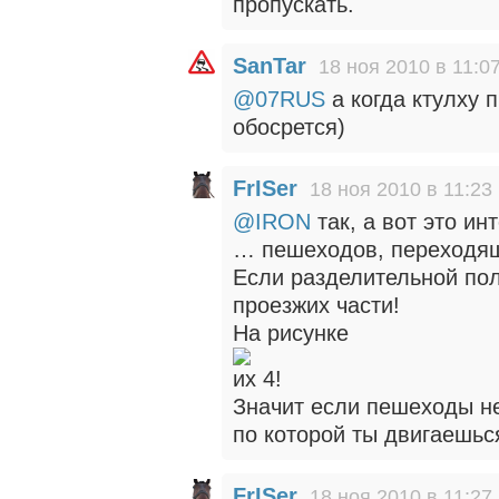
пропускать.
SanTar
18 ноя 2010 в 11:0
@07RUS
а когда ктулху п
обосрется)
FrISer
18 ноя 2010 в 11:23
@IRON
так, а вот это ин
… пешеходов, переходя
Если разделительной пол
проезжих части!
На рисунке
их 4!
Значит если пешеходы не
по которой ты двигаешьс
FrISer
18 ноя 2010 в 11:27