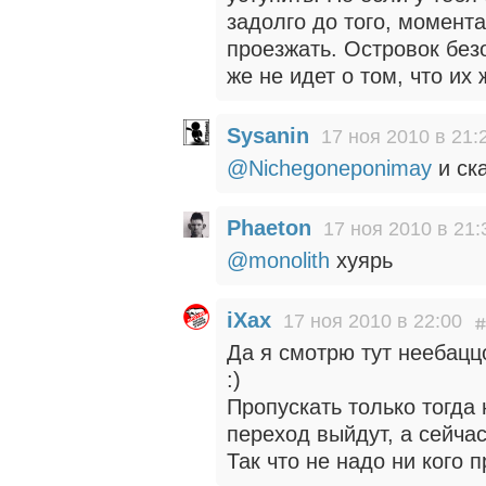
задолго до того, момент
проезжать. Островок без
же не идет о том, что их
Sysanin
17 ноя 2010 в 21:
@Nichegoneponimay
и ск
Phaeton
17 ноя 2010 в 21:
@monolith
хуярь
iXax
17 ноя 2010 в 22:00
Да я смотрю тут неебацц
:)
Пропускать только тогда 
переход выйдут, а сейчас
Так что не надо ни кого п