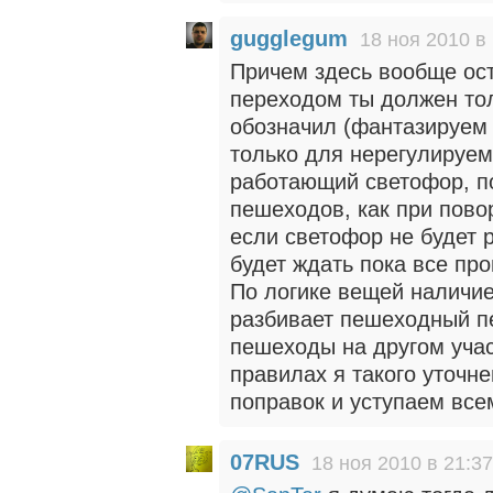
gugglegum
18 ноя 2010 в
Причем здесь вообще ос
переходом ты должен то
обозначил (фантазируем 
только для нерегулируем
работающий светофор, п
пешеходов, как при повор
если светофор не будет р
будет ждать пока все про
По логике вещей наличие
разбивает пешеходный пе
пешеходы на другом учас
правилах я такого уточн
поправок и уступаем все
07RUS
18 ноя 2010 в 21:37