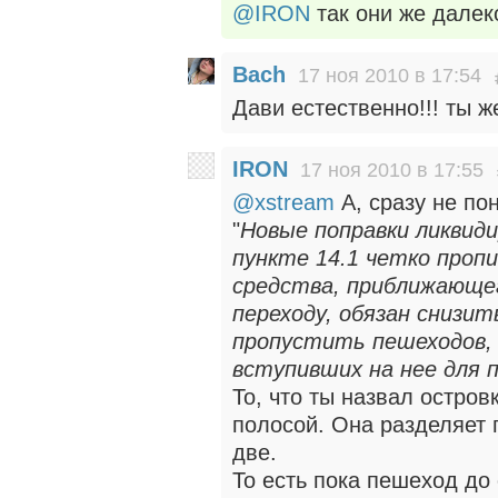
@IRON
так они же далек
Bach
17 ноя 2010 в 17:54
Дави естественно!!! ты ж
IRON
17 ноя 2010 в 17:55
@xstream
А, сразу не по
"
Новые поправки ликвид
пункте 14.1 четко проп
средства, приближающе
переходу, обязан снизи
пропустить пешеходов,
вступивших на нее для 
То, что ты назвал остро
полосой. Она разделяет п
две.
То есть пока пешеход до