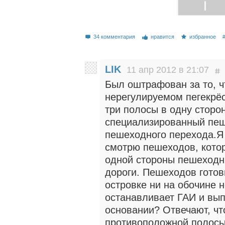
34 комментария
нравится
избранное
LIK
11 апр 2012 в 21:07
Был оштрафован за то, ч
нерегулируемом пегекрёс
три полосы в одну сторо
специализированный пеш
пешеходного перехода.Я 
смотрю пешеходов, котор
одной стороны пешеходн
дороги. Пешеходов готов
островке ни на обочине н
останавливает ГАИ и вы
основании? Отвечают, чт
противоположной полосы