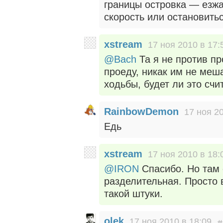
границы островка — езж
скорость или остановить
xstream
17 ноя 2010 в 17:
@Bach
Та я не против пр
проеду, никак им не меша
ходьбы, будет ли это сч
RainbowDemon
17 ноя 2
Едь
xstream
17 ноя 2010 в 18:
@IRON
Спасибо. Но там 
разделительная. Просто 
такой штуки.
olek
17 ноя 2010 в 18:09