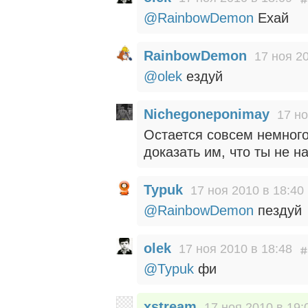
@RainbowDemon
Ехай
RainbowDemon
17 ноя 20
@olek
ездуй
Nichegoneponimay
17 но
Остается совсем немного
доказать им, что ты не 
Typuk
17 ноя 2010 в 18:40
@RainbowDemon
пездуй
olek
17 ноя 2010 в 18:48
@Typuk
фи
xstream
17 ноя 2010 в 19: