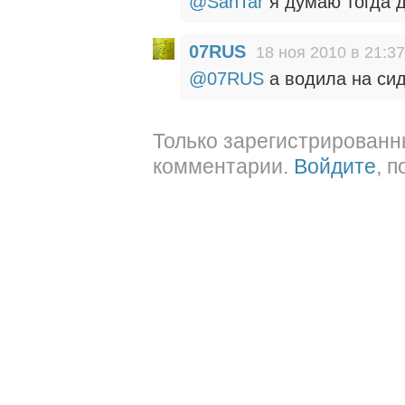
@SanTar
я думаю тогда д
07RUS
18 ноя 2010 в 21:37
@07RUS
а водила на си
Только зарегистрированн
комментарии.
Войдите
, 