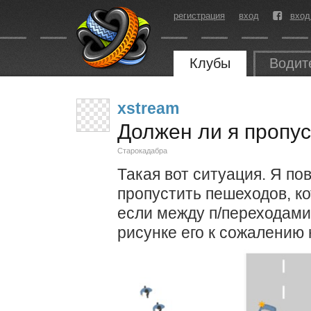
регистрация
вход
вход
Клубы
Водит
xstream
Должен ли я пропу
Старокадабра
Такая вот ситуация. Я по
пропустить пешеходов, ко
если между п/переходами
рисунке его к сожалению 