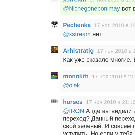
@Nichegoneponimay
вот 
Pechenka
17 ноя 2010 в 1
@xstream
нет
Arhistratig
17 ноя 2010 в 
Как уже сказало многие. 
monolith
17 ноя 2010 в 21
@olek
horses
17 ноя 2010 в 21:1
@IRON
А где вы видели
переход? Данный перехо
свой зеленый. И совсем 
уступить. Но если у тебя