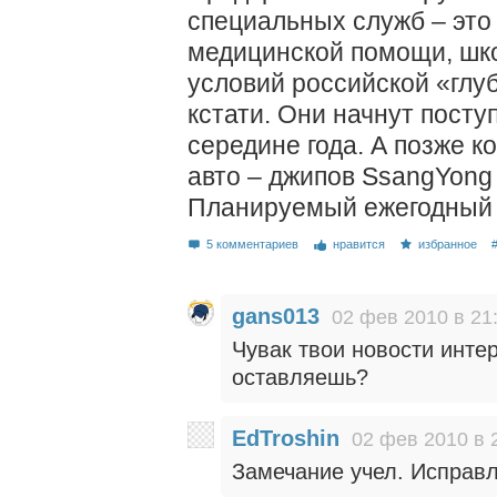
специальных служб – это
медицинской помощи, шк
условий российской «глуб
кстати. Они начнут посту
середине года. А позже к
авто – джипов SsangYong
Планируемый ежегодный о
5 комментариев
нравится
избранное
gans013
02 фев 2010 в 21
Чувак твои новости инте
оставляешь?
EdTroshin
02 фев 2010 в 
Замечание учел. Исправл