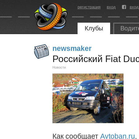
регистрация
вход
вход
Клубы
Водит
newsmaker
Российский Fiat Du
Новости
Как сообщает
Avtoban.ru
,