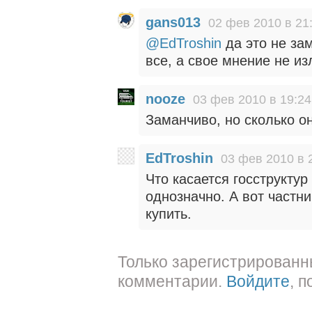
gans013
02 фев 2010 в 21
@EdTroshin
да это не за
все, а свое мнение не из
nooze
03 фев 2010 в 19:24
Заманчиво, но сколько он
EdTroshin
03 фев 2010 в 
Что касается госструкту
однозначно. А вот частн
купить.
Только зарегистрированн
комментарии.
Войдите
, 