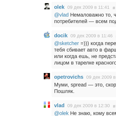
olek
09 дек 2009 в 11:41
@vlad
Немаловажно то, ч
потребителей — всем по
docik
09 дек 2009 в 11:46
@sketcher
=))) когда пер
тебя сбивает авто в фар
или когда ешь, не предс
лицом в тарелке красног
opetrovichs
09 дек 2009 в
Муми, spread — это, ско
Пошляк.
vlad
09 дек 2009 в 12:30
@olek
Не знаю, кому все