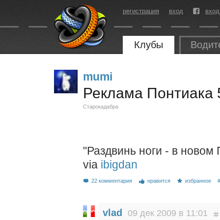
регистрация
вход
вход
Клубы
Водит
mumi
Реклама Понтиака 
Старокадабра
"Раздвинь ноги - в новом
via
ibigdan
22 комментария
нравится
избранное
vlad
09 дек 2009 в 11:01