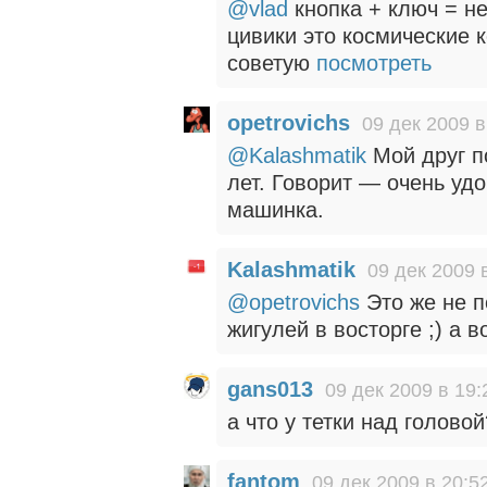
@vlad
кнопка + ключ = н
цивики это космические 
советую
посмотреть
opetrovichs
09 дек 2009 в
@Kalashmatik
Мой друг п
лет. Говорит — очень уд
машинка.
Kalashmatik
09 дек 2009 
@opetrovichs
Это же не по
жигулей в восторге ;) а 
gans013
09 дек 2009 в 19:
а что у тетки над голово
fantom
09 дек 2009 в 20:5