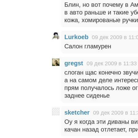
Блин, но вот почему в А
в авто раньше и такие уб
кожа, хомированые ручки
Lurkoeb
09 дек 2009 в 11:
Салон гламурен
gregst
09 дек 2009 в 11:33
слоган щас конечно звуч
а на самом деле интерес
прям получалось ложе о
заднее сиденье
sketcher
09 дек 2009 в 11:
Оу я когда эти диваны ви
качан назад отлетает, пр