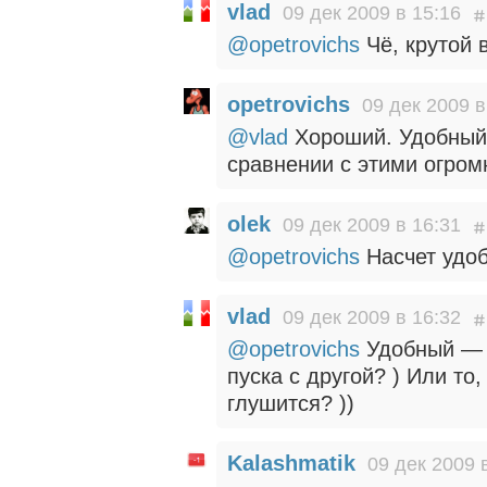
vlad
09 дек 2009 в 15:16
@opetrovichs
Чё, крутой в
opetrovichs
09 дек 2009 в
@vlad
Хороший. Удобный,
сравнении с этими огро
olek
09 дек 2009 в 16:31
@opetrovichs
Насчет удоб
vlad
09 дек 2009 в 16:32
@opetrovichs
Удобный — э
пуска с другой? ) Или то,
глушится? ))
Kalashmatik
09 дек 2009 