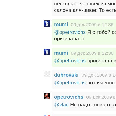
несколько человек из мое
салона аля-цивег. То есть
mumi
09 дек 2009 в 12:36
@opetrovichs
Я с тобой с
оригинала :)
mumi
09 дек 2009 в 12:36
@opetrovichs
оригинала в
dubrovski
09 дек 2009 в 1
@opetrovichs
вот именно
opetrovichs
09 дек 2009 в
@vlad
Не надо снова гнат