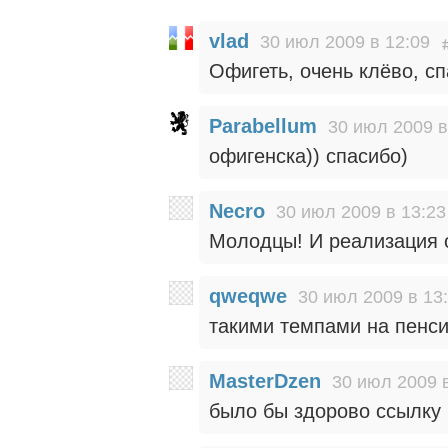
vlad
30 июл 2009 в 12:09
Офигеть, очень клёво, сп
Parabellum
30 июл 2009 в
офигенска)) спасибо)
Necro
30 июл 2009 в 13:23
Молодцы! И реализация о
qweqwe
30 июл 2009 в 13
такими темпами на пенси
MasterDzen
30 июл 2009 
было бы здорово ссылку 