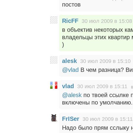
постов
RicFF
30 июл 2009 в 15:08
в объектив некоторых к
владельцы этих квартир
)
alesk
30 июл 2009 в 15:10
@vlad
В чем разница? Ви
vlad
30 июл 2009 в 15:11
@alesk
по твоей ссылке п
включены по умолчанию.
FrISer
30 июл 2009 в 15:11
Надо было прям сслыку н