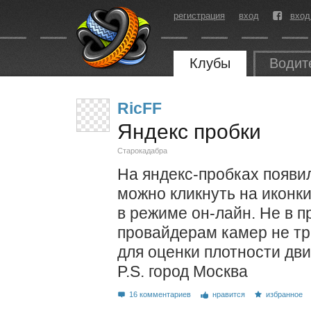
регистрация
вход
вход
Клубы
Водит
RicFF
Яндекс пробки
Старокадабра
На яндекс-пробках появи
можно кликнуть на иконки
в режиме он-лайн. Не в 
провайдерам камер не тр
для оценки плотности дв
P.S. город Москва
16 комментариев
нравится
избранное