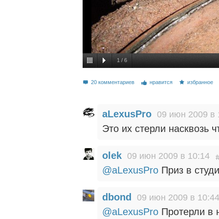
1
/
6
20 комментариев
нравится
избранное
aLexusPro
09 июн 2009 в 
Это их стерли насквозь ч
olek
09 июн 2009 в 10:14
@aLexusPro
Приз в студ
dbond
09 июн 2009 в 10:4
@aLexusPro
Протерли в 