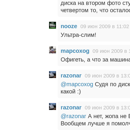
диска на втором фото сту
четвертом то, что остало
nooze
09 июн 2009 в 11:02
Ультра-слим!
mapcoxog
09 июн 2009 в 
Офигеть, а что за машин
razonar
09 июн 2009 в 13:
@mapcoxog
Судя по диск
какой :)
razonar
09 июн 2009 в 13:
@razonar
А нет, жопа не
Вообщем лучше я помолч