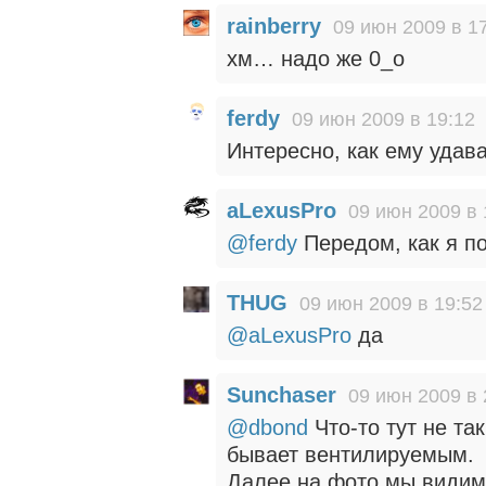
rainberry
09 июн 2009 в 1
хм… надо же 0_о
ferdy
09 июн 2009 в 19:12
Интересно, как ему удава
aLexusPro
09 июн 2009 в 
@ferdy
Передом, как я п
THUG
09 июн 2009 в 19:52
@aLexusPro
да
Sunchaser
09 июн 2009 в 
@dbond
Что-то тут не та
бывает вентилируемым.
Далее на фото мы видим,