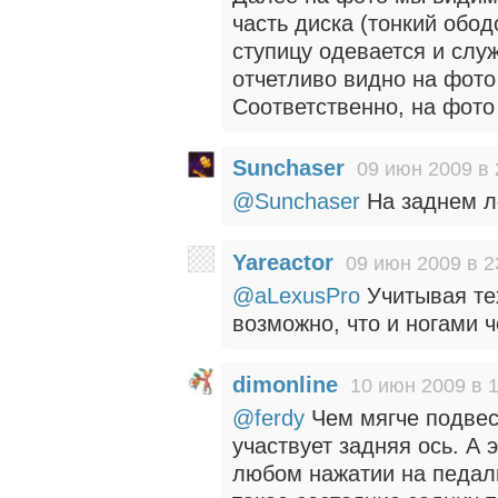
часть диска (тонкий ободо
ступицу одевается и слу
отчетливо видно на фото
Соответственно, на фото
Sunchaser
09 июн 2009 в 
@Sunchaser
На заднем л
Yareactor
09 июн 2009 в 2
@aLexusPro
Учитывая те
возможно, что и ногами ч
dimonline
10 июн 2009 в 
@ferdy
Чем мягче подвес
участвует задняя ось. А 
любом нажатии на педаль