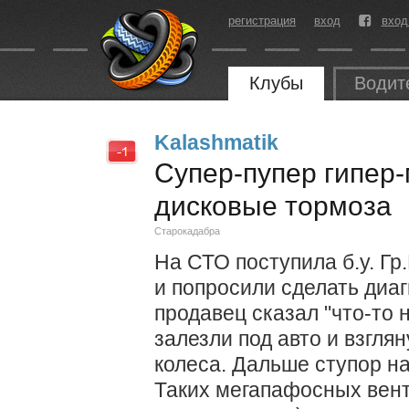
регистрация
вход
вход
Клубы
Водит
Kalashmatik
Cупер-пупер гипер
дисковые тормоза
Старокадабра
На СТО поступила б.у. Гр
и попросили сделать диагн
продавец сказал "что-то 
залезли под авто и взгля
колеса. Дальше ступор н
Таких мегапафосных вен