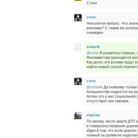
Стоит
corer
Непонятен вопрос. Что знач
рекламы? С таким же успехо
очевиден.
suharik
@corer
В развитых странах, 
Рекламистам приходится из
Как долго эти ролики будут 
найти новый способ повлият
corer
@suharik
Да помоему только и
большенство надеется на русс
более что у нас социальная 
отсутствует как таковая.
shprota
По-моему, число жертв ДТП
и совершенствования дорож
Идея в том, что если дороги
пьяный за рулем не наделает