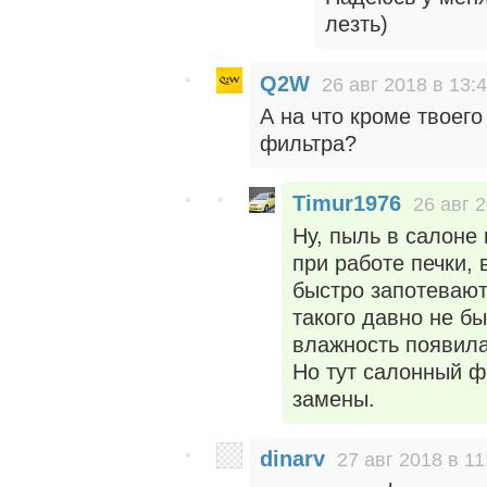
лезть)
Q2W
26 авг 2018 в 13:
А на что кроме твоего
фильтра?
Timur1976
26 авг 
Ну, пыль в салоне
при работе печки, 
быстро запотевают
такого давно не б
влажность появила
Но тут салонный ф
замены.
dinarv
27 авг 2018 в 11