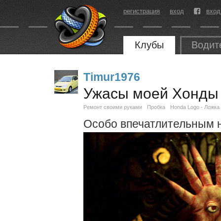
регистрация
вход
вход
Клубы
Водит
Timur1976
Ужасы моей Хонды 
Ремонт своими руками
Пробка
Honda Logo - Ложка
Особо впечатлительным н