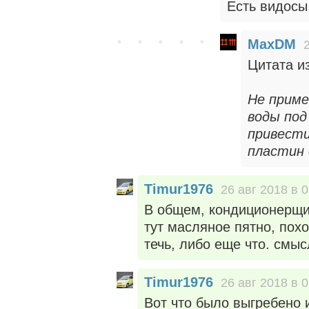
Есть видосы
MaxDM
Цитата и
Не приме
воды по
привест
пластин 
Timur1976
26 авг 2018 в 0
В общем, кондиционерщик
тут масляное пятно, похо
течь, либо еще что. смыс
Timur1976
26 авг 2018 в 0
Вот что было выгребено 