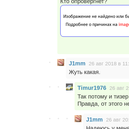
Кто опровергнет?
J1mm
26 авг 2018 в 11
Жуть какая.
Timur1976
26 авг 
Так потому и тизер 
Правда, от этого не
J1mm
26 авг 20
Надеюсь у меня