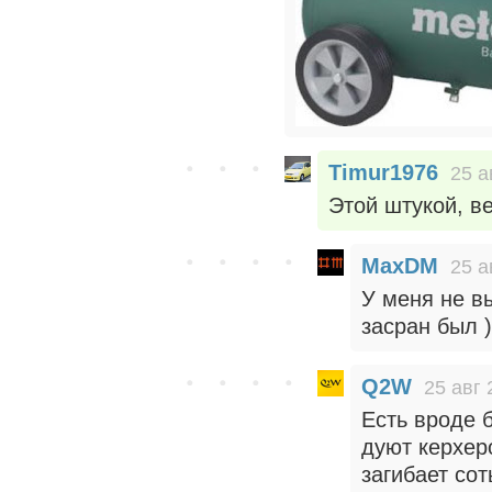
Timur1976
25 а
Этой штукой, ве
MaxDM
25 а
У меня не в
засран был )
Q2W
25 авг 
Есть вроде б
дуют керхер
загибает сот