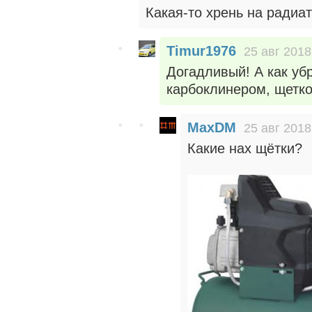
Какая-то хрень на радиат
Timur1976
25 авг 2018
Догадливый! А как уб
карбоклинером, щетко
MaxDM
25 авг 2018
Какие нах щётки?