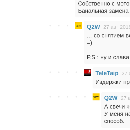
Собственно с мото
Банальная замена
Q2W
27 авг 201
... со снятием
=)
P.S.: ну и слава
TeleTaip
27 
Издержки пр
Q2W
27 
А свечи 
У меня н
способ.