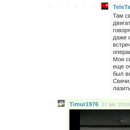
TeleT
Там с
двига
говоря
даже 
встре
опера
Мои с
еще о
был в
Свечи
лазить
Timur1976
27 авг 2018