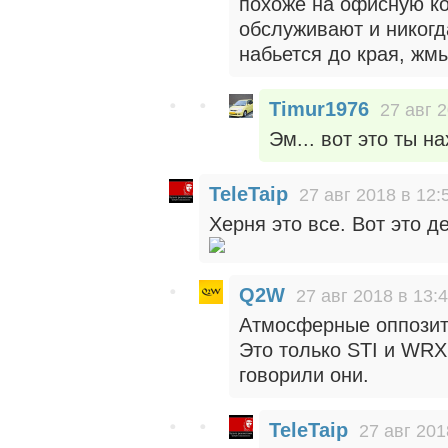
похоже на офисную ко
обслуживают и никогд
набьется до края, жм
Timur1976
27 авг 
Эм... вот это ты н
TeleTaip
27 авг 2018 в 12:
Херня это все. Вот это д
Q2W
27 авг 2018 в 13:
Атмосферные оппозит
Это только STI и WRX
говорили они.
TeleTaip
27 авг 201