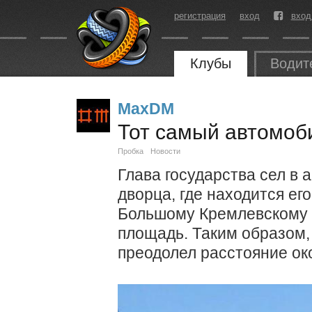
регистрация
вход
вход
Клубы
Водит
MaxDM
Тот самый автомоб
Пробка
Новости
Глава государства сел в 
дворца, где находится его
Большому Кремлевскому 
площадь. Таким образом,
преодолел расстояние ок