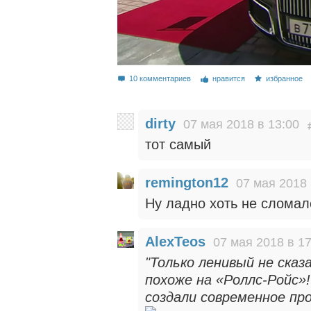
10 комментариев
нравится
избранное
dirty
07 мая 2018 в 13:00
тот самый
remington12
07 мая 2018 
Ну ладно хоть не сломал
AlexTeos
07 мая 2018 в 17
"Только ленивый не ска
похоже на «Роллс-Ройс»
создали современное про