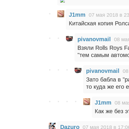
J1mm
07 мая 2018 в 2
Китайская копия Ролса
pivanovmail
08 ма
Взяли Rolls Roys 
"тем самым автом
pivanovmail
08
Зато бабла в "р
то куда же его 
J1mm
08 ма
Как же без эт
Dazuro
07 мая 2018 в 17:0