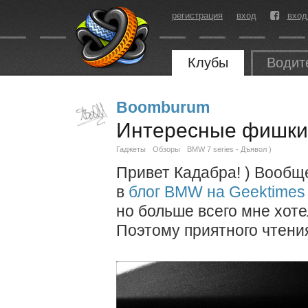
регистрация
вход
вход
Клубы
Водит
Boomburum
Интересные фишки
Гаджеты
Обзоры
BMW 7 series - Дъявол )
Привет Кадабра! ) Вообще
в
блог BMW на Geektimes
но больше всего мне хоте
Поэтому приятного чтения