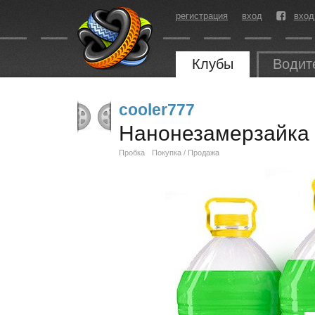
регистрация
вход
вход
Клубы
Водит
cooler777
Нанонезамерзайка
Пробка
Покупка / Продажа