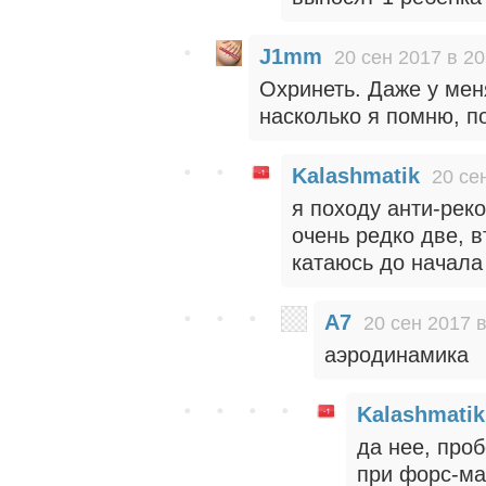
J1mm
20 сен 2017 в 20
Охринеть. Даже у меня
насколько я помню, п
Kalashmatik
20 се
я походу анти-рек
очень редко две, в
катаюсь до начала з
A7
20 сен 2017 в
аэродинамика
Kalashmatik
да нее, проб
при форс-ма