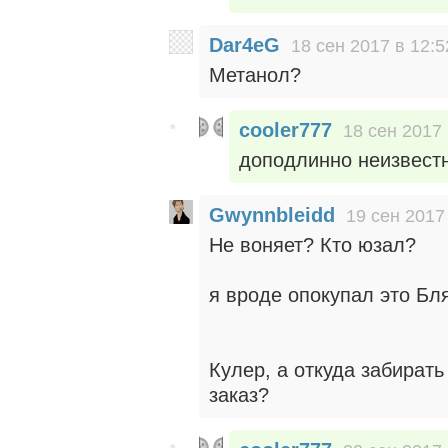
Dar4eG
18 сен 2017 в 12:5
Метанол?
cooler777
18 сен 2017 
доподлинно неизвест
Gwynnbleidd
19 сен 2017
Не воняет? Кто юзал?
я вроде опокупал это Бл
Кулер, а откуда забирать
заказ?