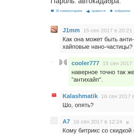
Пароль: автокадабра.
35 комментариев
нравится
избранное
J1mm
15 сен 2017 в 20:21
Как она может быть анти
хайповые нано-частицы? 
cooler777
15 сен 2017 
наверное точно так ж
"антихайп".
Kalashmatik
16 сен 2017 
Шо, опять?
A7
16 сен 2017 в 12:24
Кому битрикс со скидкой