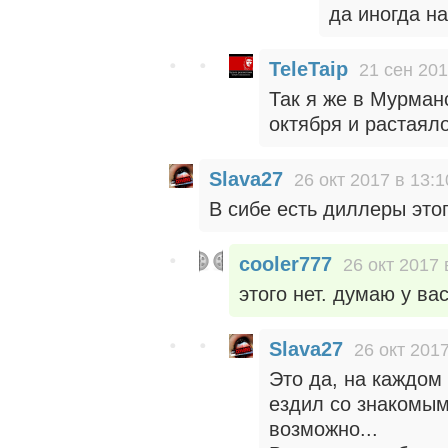
да иногда н
TeleTaip
21 сен 201
Так я же в Мурманс
октября и растаял
Slava27
26 окт 2017 в 13:1
В сибе есть диллеры этог
cooler777
26 окт 2017 
этого нет. думаю у ва
Slava27
26 окт 2017
Это да, на каждом 
ездил со знакомым
возможно...