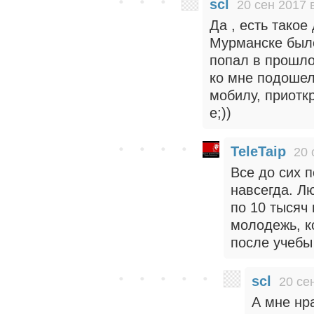
scl
20 сен 2017 
Да , есть такое
Мурманске было
попал в прошлое
ко мне подошел
мобилу, приоткр
е;))
TeleTaip
20 
Все до сих п
навсегда. Л
по 10 тысяч 
молодежь, к
после учебы
scl
20 се
А мне нр