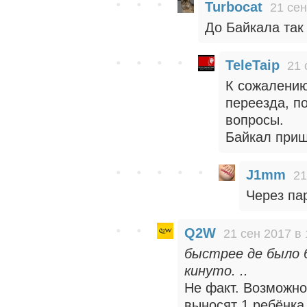
Turbocat
21 сен
До Байкала так
TeleTaip
21 
К сожалению
переезда, п
вопросы.
Байкал приш
J1mm
21
Через па
Q2W
21 сен 2017 в 
быстрее де было 
кинуто. ..
Не факт. Возможно
выносят 1 ребёнка 