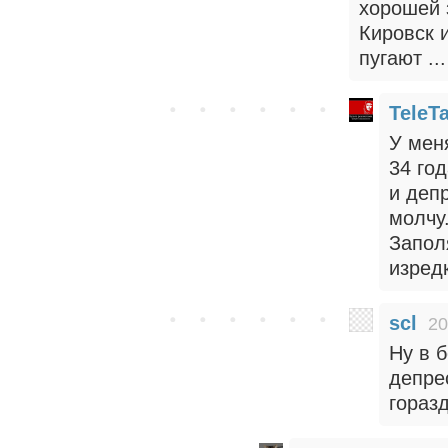
хорошей 
Кировск 
пугают ...
TeleT
У мен
34 го
и деп
молчу
Запол
изред
scl
20
Ну в 
депре
гораз