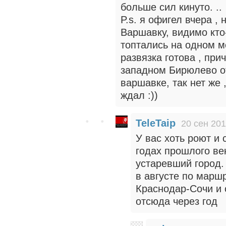
больше сил кинуто. ..
P.s. я офигел вчера ,
Варшавку, видимо кто
топтались на одном м
развязка готова , при
западном Бирюлево от
варшавке, так нет же 
ждал :))
TeleTaip
20 сен 201
У вас хоть роют и 
годах прошлого ве
устаревший город.
в августе по марш
Краснодар-Сочи и 
отсюда через год