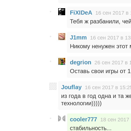
FiXIDeA
16 сен 2017 в 
Тебя ж разбанили, че
J1mm
16 сен 2017 в 13
Никому ненужен этот 
degrion
26 сен 2017 в 
Оставь свои игры от 1
Jouflay
16 сен 2017 в 15:2
из года в год одна и та 
технологии)))))
cooler777
18 сен 2017 
стабильность...