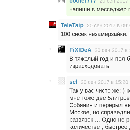
cooler777
20 сен 2017 
напиши в месседжер 
TeleTaip
20 сен 2017 в 09:
100 сисек незамерзайки. 
FiXIDeA
20 сен 2017 в 
В тяжелый год и пол б
израсходовать
scl
20 сен 2017 в 15:20
Так у вас чисто же: ) 
мне тоже две 5литров
Собянин и перерыл вес
Москве, но справедли
развязок ... Одно не 
количестве , быстрее