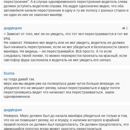
перестроение". А в случае одновременного перестроения водитель слева
должен уступить водителю справа. На кадре однозначно видно, что оба
автомобиля начали перестроение в одну и ту же полосу с разных сторон и
ни один из них не закончил манёвр.
gugglegum
1
> Зависит от того, мог ли он увидеть, что тот чел перестраивается в тот же
ряд.
Не зависит. Неважно мог видеть или не мог увидеть, водитель не должен
был начинать перестроение, если не мог убедиться в безопасности своего
манёвра. Не видишь -- не перестраивайся. Всё просто. А то если
следовать твоей логике, то можно перекресток проехать на красный, если
светофор фура заслонила и водитель не мог увидеть его сигнал.
Dusha
ну тогда давай так.
мерс как мы видим уже на полкорпуса даже чуток больше впереди, он
убедился что не мешает регику, начал перестраиваться и вдруг почти
перестроившись видит что начинает яга перестраиваеться.. какое
одновременное
gugglegum
Неверно. Мерс должен был до начала манёвра убедиться не только в том,
что он не помешает регику, но и ягуару, о наличии которого в крайней
правой полосе он должен был предполагать. Он должен предполагать, что
движущийся попутно ягуар может захотеть перестроиться.