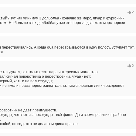
2
тый? Тут как минимум 3 долбо#ба - конечно же мерс, ягуар и фургончик
ком.. Но больше всех долбо#банутые это первые два, хотя мерс первее
перестраивались. А когда оба перестраиваются в одну полосу, уступает тот,
ва.
2
е так думал, вот только есть пара интересных моментов:
вал сигнал поворотника о перестроении, ягуар - нет;
первый, хоть и на пол-секунды;
ти не имели права перестраиваться, т.к. там сплошная линия разделяет
оровротник не даёт преимуществ.
секунды, четверть наносекунды - всё фигня. Да и время реакции в районе
.
 собой, но ведь это не делает мерина правее.