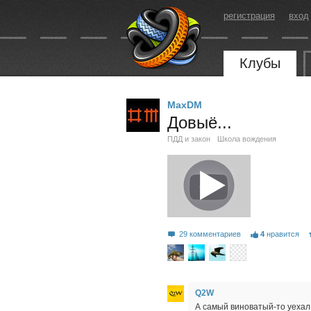
регистрация
вход
Клубы
MaxDM
Довыё...
ПДД и закон
Школа вождения
29 комментариев
4
нравится
Q2W
А самый виноватый-то уехал