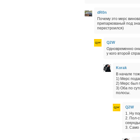
dR0n
Почему это мерс винова
припаркованый под зна
перестроился)
Q2W
Одновременно они 
у кого второй спра
Korak
В начале тож
1) Мерс пода
2) Мерс был 
3) Оба по су
полосы.
Q2W
1. Ну п
2. Пол-
секунды
3. Само