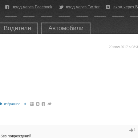
вход через Facebook
вход через Twitter
вход через В
Водители
Автомобили
29 июл 2017 в 08:
избранное
#
1
 без повреждений.