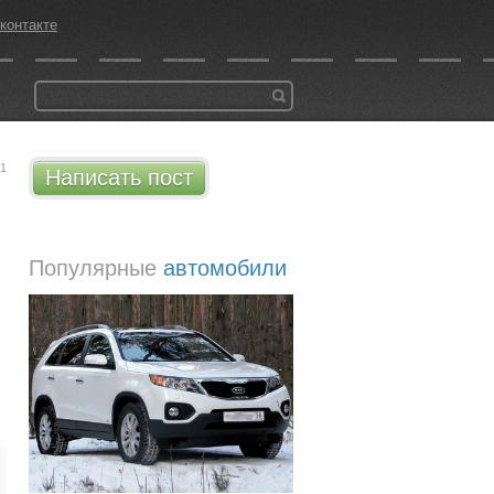
контакте
31
Написать пост
Популярные
автомобили