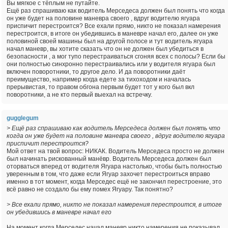
Вы мягкое с тёплым не путайте.
Ещё раз спрашиваю как водитель Мерседеса должен был понять что когда
он уже будет на половине маневра своего , вдруг водителю ягуара
приспичит перестроится? Все ехали прямо, никто не показал намерения
перестроится, в итоге он убедившись в маневре начал его, далее он уже
половиной своей машины был на другой полосе и тут водитель ягуара
начал маневр, вы хотите сказать что он не должен был убедиться в
безопасности , а мог тупо перестраиваться сгоняя всех с полосы? Если бы
они полностью синхронно перестраивались или у водителя ягуара был
включен поворотники, то другое дело. И да поворотники даёт
преимущество, например когда едете за тихоходом и началась
прерывистая, то правом обгона первым будет тот у кого был вкл
поворотники, а не кто первый выехал на встречку.
gugglegum
> Ещё раз спрашиваю как водитель Мерседеса должен был понять что
когда он уже будет на половине маневра своего , вдруг водителю ягуара
приспичит перестроится?
Мой ответ на твой вопрос: НИКАК. Водитель Мерседеса просто не должен
был начинать рискованный манёвр. Водитель Мерседеса должен был
оторваться вперед от водителя Ягуара настолько, чтобы быть полностью
уверенным в том, что даже если Ягуар захочет перестроиться вправо
именно в тот момент, когда Мерседес ещё не закончил перестроение, это
всё равно не создало бы ему помех Ягуару. Так понятно?
> Все ехали прямо, никто не показал намерения перестроится, в итоге
он убедившись в маневре начал его
На момент когда Мерседес начал маневр никто намерения не показывал,