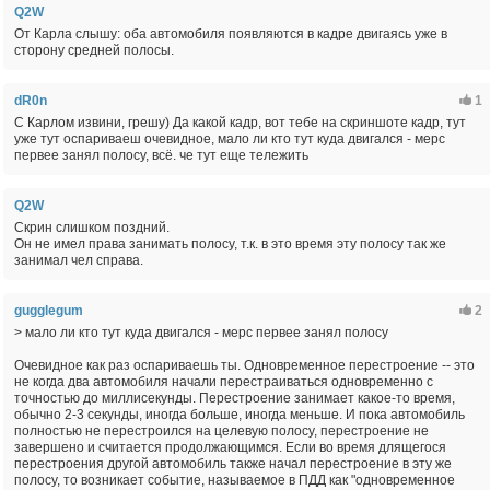
Q2W
От Карла слышу: оба автомобиля появляются в кадре двигаясь уже в
сторону средней полосы.
dR0n
1
С Карлом извини, грешу) Да какой кадр, вот тебе на скриншоте кадр, тут
уже тут оспариваеш очевидное, мало ли кто тут куда двигался - мерс
первее занял полосу, всё. че тут еще тележить
Q2W
Скрин слишком поздний.
Он не имел права занимать полосу, т.к. в это время эту полосу так же
занимал чел справа.
gugglegum
2
> мало ли кто тут куда двигался - мерс первее занял полосу
Очевидное как раз оспариваешь ты. Одновременное перестроение -- это
не когда два автомобиля начали перестраиваться одновременно с
точностью до миллисекунды. Перестроение занимает какое-то время,
обычно 2-3 секунды, иногда больше, иногда меньше. И пока автомобиль
полностью не перестроился на целевую полосу, перестроение не
завершено и считается продолжающимся. Если во время длящегося
перестроения другой автомобиль также начал перестроение в эту же
полосу, то возникает событие, называемое в ПДД как "одновременное