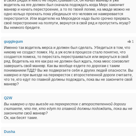
в своих рядах и никто не перестраивается, он начал маневр и уже
водитель на яге должен был сначала подождать когда Мерс закончит
маневр и начать перестроение, а то по твоей логике, на мкаде можно не
одно кольцо проехать пока убедишься что человек не намеревается
перестроится. Или водителю на Мерседесе надо было срочно прервать
своё перестроение на полпути, вернутся в свой ряд и пропустить ягуар?
Вы немного бредите.
gugglegum
1
Именно так водитель мерса и должен был сделать. Убедиться в том, что
никому не создаст помех. Ну, а уж если в процессе стало понятно, что
создается помеха, то перестать перестраиваться или вернуться в свой
ряд. Водитель на яге как раз не должен был ждать, пока меос соизволит
завершить свой маневр. Как вы вообще ездите по дорогам с таким
пониманием ПДД? Вы же подвергаете себя и других людей опасности. Вы
наверно и при выезде на перекресток с второстепенной дороги считаете,
что те, кто едут по главной должны подождать, пока вы не закончите свой
маневр?
Q2W
Вы наверно и при выезде на перекресток с второстепенной дороги
считаете, что те, кто едут по главной должны подождать, пока вы не
закончите свой маневр?
Ох, как бесят такие.
Dusha