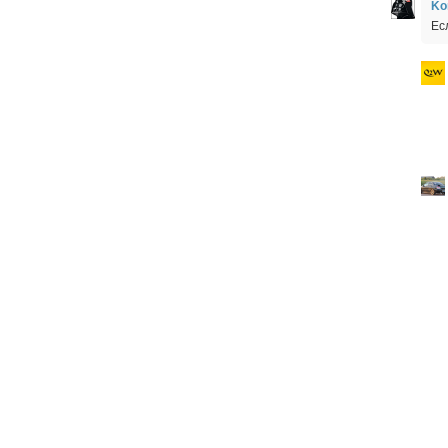
Ko
Ес