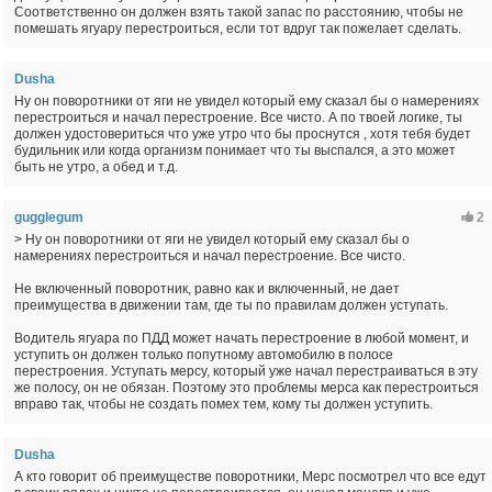
Соответственно он должен взять такой запас по расстоянию, чтобы не
помешать ягуару перестроиться, если тот вдруг так пожелает сделать.
Dusha
Ну он поворотники от яги не увидел который ему сказал бы о намерениях
перестроиться и начал перестроение. Все чисто. А по твоей логике, ты
должен удостовериться что уже утро что бы проснутся , хотя тебя будет
будильник или когда организм понимает что ты выспался, а это может
быть не утро, а обед и т.д.
gugglegum
2
> Ну он поворотники от яги не увидел который ему сказал бы о
намерениях перестроиться и начал перестроение. Все чисто.
Не включенный поворотник, равно как и включенный, не дает
преимущества в движении там, где ты по правилам должен уступать.
Водитель ягуара по ПДД может начать перестроение в любой момент, и
уступить он должен только попутному автомобилю в полосе
перестроения. Уступать мерсу, который уже начал перестраиваться в эту
же полосу, он не обязан. Поэтому это проблемы мерса как перестроиться
вправо так, чтобы не создать помех тем, кому ты должен уступить.
Dusha
А кто говорит об преимуществе поворотники, Мерс посмотрел что все едут